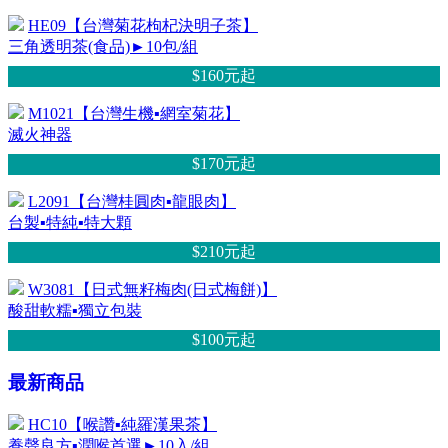
HE09【台灣菊花枸杞決明子茶】
三角透明茶(食品)►10包/組
$160元
起
M1021【台灣生機▪網室菊花】
滅火神器
$170元
起
L2091【台灣桂圓肉▪龍眼肉】
台製▪特純▪特大顆
$210元
起
W3081【日式無籽梅肉(日式梅餅)】
酸甜軟糯▪獨立包裝
$100元
起
最新商品
HC10【喉讚▪純羅漢果茶】
養聲良方▪潤喉首選►10入/組