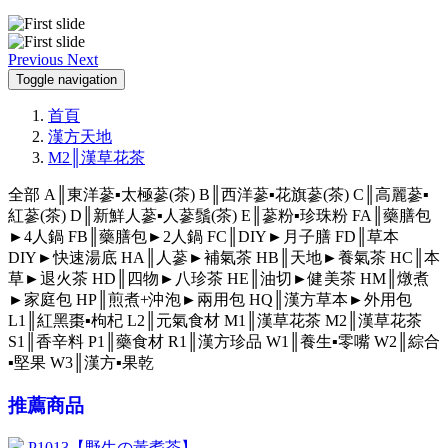
Previous
Next
Toggle navigation
首頁
漢方天地
M2║漢草花茶
全部
A║東洋蔘▪太極蔘(茶)
B║西洋蔘▪花旗蔘(茶)
C║高麗蔘▪
紅蔘(茶)
D║新鮮人蔘▪人蔘鬚(茶)
E║蔘粉▪珍珠粉
FA║藥膳包
►4人鍋
FB║藥膳包►2人鍋
FC║DIY►月子膳
FD║草本
DIY►快速湯底
HA║人蔘►補氣茶
HB║天地►養氣茶
HC║本
草►退火茶
HD║四物►八珍茶
HE║油切►健美茶
HM║燉煮
►家庭包
HP║煎煮+沖泡►兩用包
HQ║漢方草本►外用包
L1║紅黑棗▪枸杞
L2║元氣食材
M1║漢草花茶
M2║漢草花茶
S1║香辛料
P1║藥食材
R1║漢方珍品
W1║養生▪零嘴
W2║綜合
▪堅果
W3║漢方▪果乾
推薦商品
P1013【野生の黃耆茶】