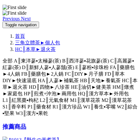
Previous
Next
Toggle navigation
首頁
三角立體茶►個人包
HC║本草►退火茶
全部
A║東洋蔘▪太極蔘(茶)
B║西洋蔘▪花旗蔘(茶)
C║高麗蔘▪
紅蔘(茶)
D║新鮮人蔘▪人蔘鬚(茶)
E║蔘粉▪珍珠粉
FA║藥膳包
►4人鍋
FB║藥膳包►2人鍋
FC║DIY►月子膳
FD║草本
DIY►快速湯底
HA║人蔘►補氣茶
HB║天地►養氣茶
HC║本
草►退火茶
HD║四物►八珍茶
HE║油切►健美茶
HM║燉煮
►家庭包
HP║煎煮+沖泡►兩用包
HQ║漢方草本►外用包
L1║紅黑棗▪枸杞
L2║元氣食材
M1║漢草花茶
M2║漢草花茶
S1║香辛料
P1║藥食材
R1║漢方珍品
W1║養生▪零嘴
W2║綜合
▪堅果
W3║漢方▪果乾
推薦商品
P1013【野生の黃耆茶】