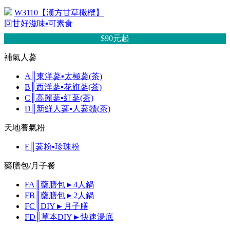
W3110【漢方甘草橄欖】
回甘好滋味▪可素食
$90元
起
補氣人蔘
A║東洋蔘▪太極蔘(茶)
B║西洋蔘▪花旗蔘(茶)
C║高麗蔘▪紅蔘(茶)
D║新鮮人蔘▪人蔘鬚(茶)
天地養氣粉
E║蔘粉▪珍珠粉
藥膳包/月子餐
FA║藥膳包►4人鍋
FB║藥膳包►2人鍋
FC║DIY►月子膳
FD║草本DIY►快速湯底