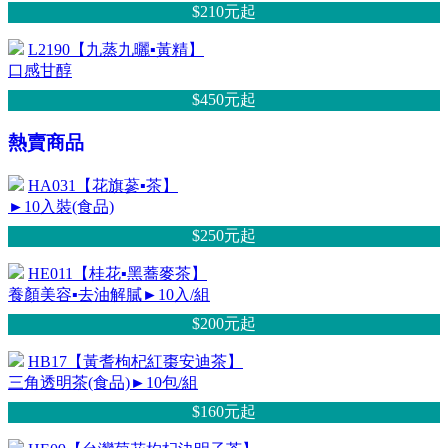
$210元
起
L2190【九蒸九曬▪黃精】
口感甘醇
$450元
起
熱賣商品
HA031【花旗蔘▪茶】
►10入裝(食品)
$250元
起
HE011【桂花▪黑蕎麥茶】
養顏美容▪去油解膩►10入/組
$200元
起
HB17【黃耆枸杞紅棗安迪茶】
三角透明茶(食品)►10包/組
$160元
起