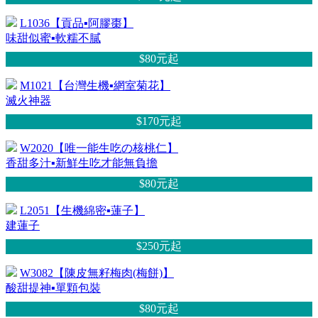
L1036【貢品▪阿膠棗】
味甜似蜜▪軟糯不膩
$80元
起
M1021【台灣生機▪網室菊花】
滅火神器
$170元
起
W2020【唯一能生吃の核桃仁】
香甜多汁▪新鮮生吃才能無負擔
$80元
起
L2051【生機綿密▪蓮子】
建蓮子
$250元
起
W3082【陳皮無籽梅肉(梅餅)】
酸甜提神▪單顆包裝
$80元
起