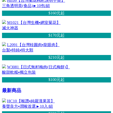
HE09【台灣菊花枸杞決明子茶】
三角透明茶(食品)►10包/組
$160元
起
M1021【台灣生機▪網室菊花】
滅火神器
$170元
起
L2091【台灣桂圓肉▪龍眼肉】
台製▪特純▪特大顆
$210元
起
W3081【日式無籽梅肉(日式梅餅)】
酸甜軟糯▪獨立包裝
$100元
起
最新商品
HC10【喉讚▪純羅漢果茶】
養聲良方▪潤喉首選►10入/組