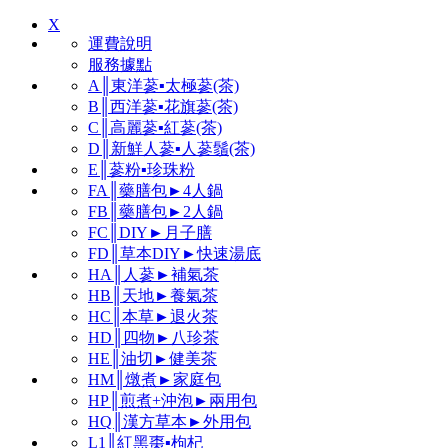
X
運費說明
服務據點
A║東洋蔘▪太極蔘(茶)
B║西洋蔘▪花旗蔘(茶)
C║高麗蔘▪紅蔘(茶)
D║新鮮人蔘▪人蔘鬚(茶)
E║蔘粉▪珍珠粉
FA║藥膳包►4人鍋
FB║藥膳包►2人鍋
FC║DIY►月子膳
FD║草本DIY►快速湯底
HA║人蔘►補氣茶
HB║天地►養氣茶
HC║本草►退火茶
HD║四物►八珍茶
HE║油切►健美茶
HM║燉煮►家庭包
HP║煎煮+沖泡►兩用包
HQ║漢方草本►外用包
L1║紅黑棗▪枸杞