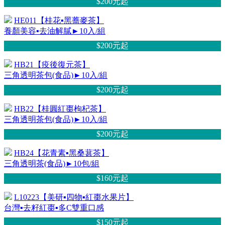
$200元
起
HE011【桂花▪黑蕎麥茶】
養顏美容▪去油解膩►10入/組
$200元
起
HB21【疫後復元茶】
三角透明茶包(食品)►10入/組
$200元
起
HB22【桂圓紅棗枸杞茶】
三角透明茶包(食品)►10入/組
$200元
起
HB24【花青素▪黑桑葚茶】
三角透明茶(食品)►10包/組
$160元
起
L10223【美研▪四物▪紅棗水果片】
台灣▪去籽紅棗▪多C雙重口感
$150元
起