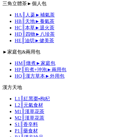
三角立體茶►個人包
HA║人蔘►補氣茶
HB║天地►養氣茶
HC║本草►退火茶
HD║四物►八珍茶
HE║油切►健美茶
►家庭包&兩用包
HM║燉煮►家庭包
HP║煎煮+沖泡►兩用包
HQ║漢方草本►外用包
漢方天地
L1║紅黑棗▪枸杞
L2║元氣食材
M1║漢草花茶
M2║漢草花茶
S1║香辛料
P1║藥食材