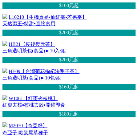
$160元
起
L10210【生機貢品▪仙紅棗▪若羌棗】
天然棗王▪特甜▪直接食用
$200元
起
HB21【疫後復元茶】
三角透明茶包(食品)►10入/組
$200元
起
HE09【台灣菊花枸杞決明子茶】
三角透明茶(食品)►10包/組
$160元
起
W1061【紅棗夾核桃】
紅棗去核▪核桃去殼▪開罐即食
$180元
起
M2070【奇亞籽】
奇亞子‧歐鼠尾草種子