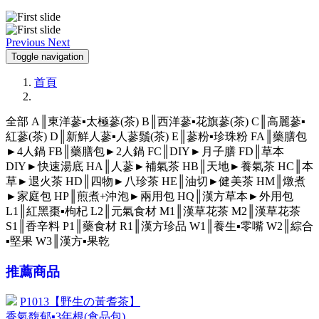
Previous
Next
Toggle navigation
首頁
全部
A║東洋蔘▪太極蔘(茶)
B║西洋蔘▪花旗蔘(茶)
C║高麗蔘▪
紅蔘(茶)
D║新鮮人蔘▪人蔘鬚(茶)
E║蔘粉▪珍珠粉
FA║藥膳包
►4人鍋
FB║藥膳包►2人鍋
FC║DIY►月子膳
FD║草本
DIY►快速湯底
HA║人蔘►補氣茶
HB║天地►養氣茶
HC║本
草►退火茶
HD║四物►八珍茶
HE║油切►健美茶
HM║燉煮
►家庭包
HP║煎煮+沖泡►兩用包
HQ║漢方草本►外用包
L1║紅黑棗▪枸杞
L2║元氣食材
M1║漢草花茶
M2║漢草花茶
S1║香辛料
P1║藥食材
R1║漢方珍品
W1║養生▪零嘴
W2║綜合
▪堅果
W3║漢方▪果乾
推薦商品
P1013【野生の黃耆茶】
香氣馥郁▪3年根(食品包)