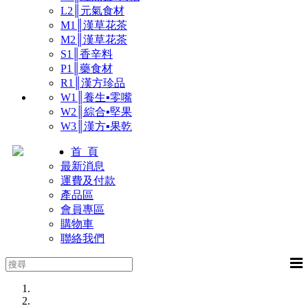
L2║元氣食材
M1║漢草花茶
M2║漢草花茶
S1║香辛料
P1║藥食材
R1║漢方珍品
W1║養生▪零嘴
W2║綜合▪堅果
W3║漢方▪果乾
首 頁
最新消息
運費及付款
產品區
會員專區
購物車
聯絡我們