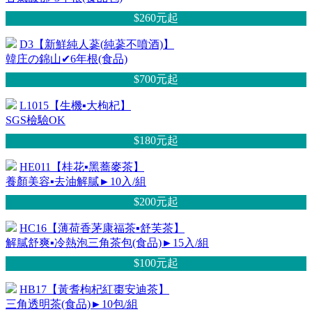
$260元
起
D3【新鮮純人蔘(純蔘不噴酒)】
韓庄の錦山✔6年根(食品)
$700元
起
L1015【生機▪大枸杞】
SGS檢驗OK
$180元
起
HE011【桂花▪黑蕎麥茶】
養顏美容▪去油解膩►10入/組
$200元
起
HC16【薄荷香茅康福茶▪舒芙茶】
解膩舒爽▪冷熱泡三角茶包(食品)►15入/組
$100元
起
HB17【黃耆枸杞紅棗安迪茶】
三角透明茶(食品)►10包/組