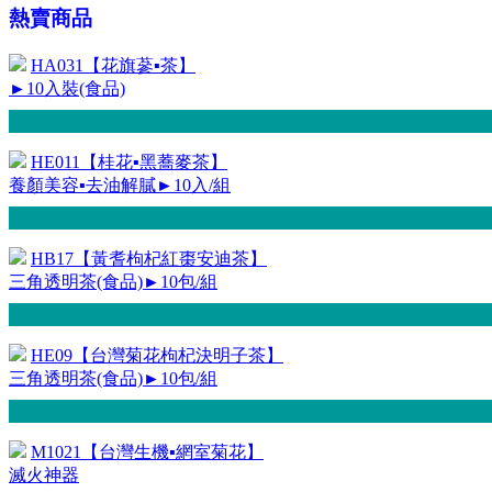
熱賣商品
HA031【花旗蔘▪茶】
►10入裝(食品)
HE011【桂花▪黑蕎麥茶】
養顏美容▪去油解膩►10入/組
HB17【黃耆枸杞紅棗安迪茶】
三角透明茶(食品)►10包/組
HE09【台灣菊花枸杞決明子茶】
三角透明茶(食品)►10包/組
M1021【台灣生機▪網室菊花】
滅火神器