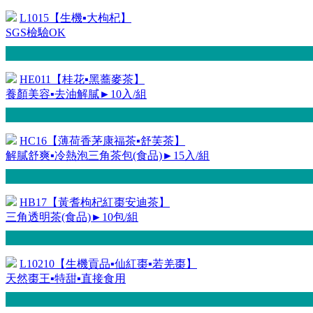
L1015【生機▪大枸杞】
SGS檢驗OK
HE011【桂花▪黑蕎麥茶】
養顏美容▪去油解膩►10入/組
HC16【薄荷香茅康福茶▪舒芙茶】
解膩舒爽▪冷熱泡三角茶包(食品)►15入/組
HB17【黃耆枸杞紅棗安迪茶】
三角透明茶(食品)►10包/組
L10210【生機貢品▪仙紅棗▪若羌棗】
天然棗王▪特甜▪直接食用