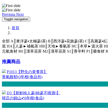
Previous
Next
Toggle navigation
首頁
全部
A║東洋蔘▪太極蔘(茶)
B║西洋蔘▪花旗蔘(茶)
C║高麗蔘▪紅
底
HA║人蔘►補氣茶
HB║天地►養氣茶
HC║本草►退火茶
H
元氣食材
M1║漢草花茶
M2║漢草花茶
S1║香辛料
P1║藥食材
推薦商品
P1013【野生の黃耆茶】
香氣馥郁▪3年根(食品包)
D3【新鮮純人蔘(純蔘不噴酒)】
韓庄の錦山✔6年根(食品)