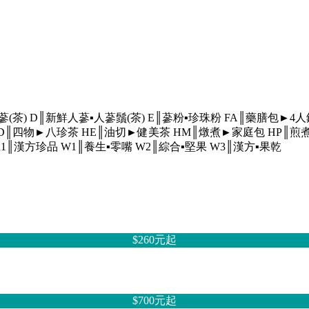
蔘(茶)
D║新鮮人蔘▪人蔘鬚(茶)
E║蔘粉▪珍珠粉
FA║藥膳包►4
D║四物►八珍茶
HE║油切►健美茶
HM║燉煮►家庭包
HP║煎
R1║漢方珍品
W1║養生▪零嘴
W2║綜合▪堅果
W3║漢方▪果乾
$260元
起
$700元
起