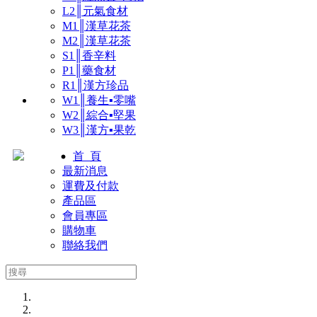
L2║元氣食材
M1║漢草花茶
M2║漢草花茶
S1║香辛料
P1║藥食材
R1║漢方珍品
W1║養生▪零嘴
W2║綜合▪堅果
W3║漢方▪果乾
首 頁
最新消息
運費及付款
產品區
會員專區
購物車
聯絡我們