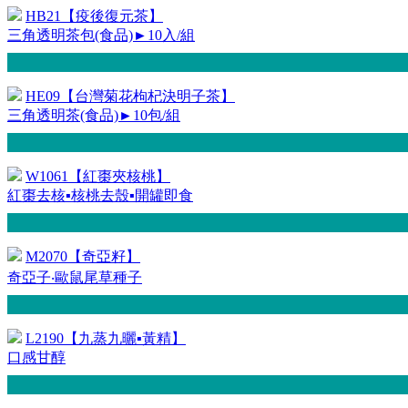
HB21【疫後復元茶】
三角透明茶包(食品)►10入/組
HE09【台灣菊花枸杞決明子茶】
三角透明茶(食品)►10包/組
W1061【紅棗夾核桃】
紅棗去核▪核桃去殼▪開罐即食
M2070【奇亞籽】
奇亞子‧歐鼠尾草種子
L2190【九蒸九曬▪黃精】
口感甘醇