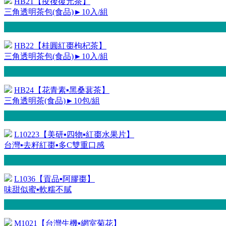
HB21【疫後復元茶】
三角透明茶包(食品)►10入/組
HB22【桂圓紅棗枸杞茶】
三角透明茶包(食品)►10入/組
HB24【花青素▪黑桑葚茶】
三角透明茶(食品)►10包/組
L10223【美研▪四物▪紅棗水果片】
台灣▪去籽紅棗▪多C雙重口感
L1036【貢品▪阿膠棗】
味甜似蜜▪軟糯不膩
M1021【台灣生機▪網室菊花】