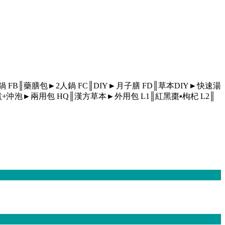
人鍋
FB║藥膳包►2人鍋
FC║DIY►月子膳
FD║草本DIY►快速湯
煮+沖泡►兩用包
HQ║漢方草本►外用包
L1║紅黑棗▪枸杞
L2║