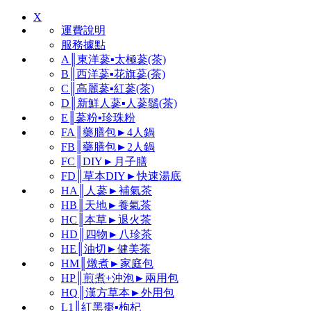
X
運費說明
服務據點
A║東洋蔘▪太極蔘(茶)
B║西洋蔘▪花旗蔘(茶)
C║高麗蔘▪紅蔘(茶)
D║新鮮人蔘▪人蔘鬚(茶)
E║蔘粉▪珍珠粉
FA║藥膳包►4人鍋
FB║藥膳包►2人鍋
FC║DIY►月子膳
FD║草本DIY►快速湯底
HA║人蔘►補氣茶
HB║天地►養氣茶
HC║本草►退火茶
HD║四物►八珍茶
HE║油切►健美茶
HM║燉煮►家庭包
HP║煎煮+沖泡►兩用包
HQ║漢方草本►外用包
L1║紅黑棗▪枸杞