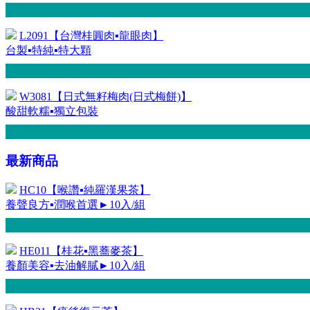
L2091【台灣桂圓肉▪龍眼肉】
台製▪特純▪特大顆
W3081【日式無籽梅肉(日式梅餅)】
酸甜軟糯▪獨立包裝
最新商品
HC10【喉讚▪純羅漢果茶】
養聲良方▪潤喉首選►10入/組
HE011【桂花▪黑蕎麥茶】
養顏美容▪去油解膩►10入/組