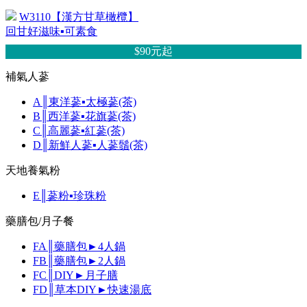
W3110【漢方甘草橄欖】
回甘好滋味▪可素食
$90元
起
補氣人蔘
A║東洋蔘▪太極蔘(茶)
B║西洋蔘▪花旗蔘(茶)
C║高麗蔘▪紅蔘(茶)
D║新鮮人蔘▪人蔘鬚(茶)
天地養氣粉
E║蔘粉▪珍珠粉
藥膳包/月子餐
FA║藥膳包►4人鍋
FB║藥膳包►2人鍋
FC║DIY►月子膳
FD║草本DIY►快速湯底