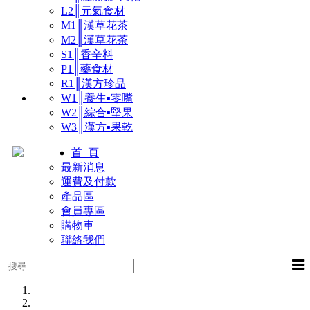
L2║元氣食材
M1║漢草花茶
M2║漢草花茶
S1║香辛料
P1║藥食材
R1║漢方珍品
W1║養生▪零嘴
W2║綜合▪堅果
W3║漢方▪果乾
首 頁
最新消息
運費及付款
產品區
會員專區
購物車
聯絡我們