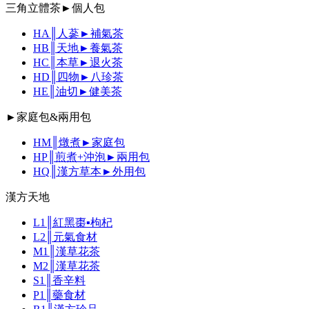
三角立體茶►個人包
HA║人蔘►補氣茶
HB║天地►養氣茶
HC║本草►退火茶
HD║四物►八珍茶
HE║油切►健美茶
►家庭包&兩用包
HM║燉煮►家庭包
HP║煎煮+沖泡►兩用包
HQ║漢方草本►外用包
漢方天地
L1║紅黑棗▪枸杞
L2║元氣食材
M1║漢草花茶
M2║漢草花茶
S1║香辛料
P1║藥食材