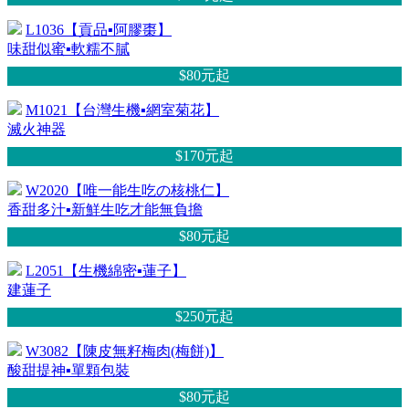
L1036【貢品▪阿膠棗】
味甜似蜜▪軟糯不膩
$80元
起
M1021【台灣生機▪網室菊花】
滅火神器
$170元
起
W2020【唯一能生吃の核桃仁】
香甜多汁▪新鮮生吃才能無負擔
$80元
起
L2051【生機綿密▪蓮子】
建蓮子
$250元
起
W3082【陳皮無籽梅肉(梅餅)】
酸甜提神▪單顆包裝
$80元
起