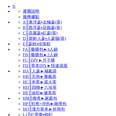
X
運費說明
服務據點
A║東洋蔘▪太極蔘(茶)
B║西洋蔘▪花旗蔘(茶)
C║高麗蔘▪紅蔘(茶)
D║新鮮人蔘▪人蔘鬚(茶)
E║蔘粉▪珍珠粉
FA║藥膳包►4人鍋
FB║藥膳包►2人鍋
FC║DIY►月子膳
FD║草本DIY►快速湯底
HA║人蔘►補氣茶
HB║天地►養氣茶
HC║本草►退火茶
HD║四物►八珍茶
HE║油切►健美茶
HM║燉煮►家庭包
HP║煎煮+沖泡►兩用包
HQ║漢方草本►外用包
L1║紅黑棗▪枸杞