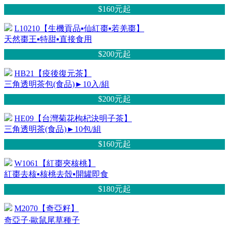
$160元
起
L10210【生機貢品▪仙紅棗▪若羌棗】
天然棗王▪特甜▪直接食用
$200元
起
HB21【疫後復元茶】
三角透明茶包(食品)►10入/組
$200元
起
HE09【台灣菊花枸杞決明子茶】
三角透明茶(食品)►10包/組
$160元
起
W1061【紅棗夾核桃】
紅棗去核▪核桃去殼▪開罐即食
$180元
起
M2070【奇亞籽】
奇亞子‧歐鼠尾草種子