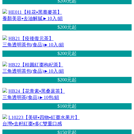
$200元
起
HE011【桂花▪黑蕎麥茶】
養顏美容▪去油解膩►10入/組
$200元
起
HB21【疫後復元茶】
三角透明茶包(食品)►10入/組
$200元
起
HB22【桂圓紅棗枸杞茶】
三角透明茶包(食品)►10入/組
$200元
起
HB24【花青素▪黑桑葚茶】
三角透明茶(食品)►10包/組
$160元
起
L10223【美研▪四物▪紅棗水果片】
台灣▪去籽紅棗▪多C雙重口感
$150元
起