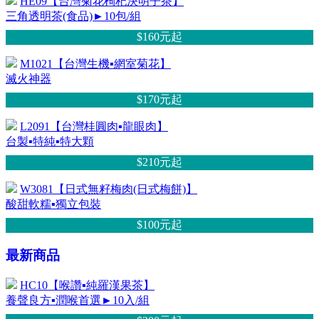
HE09【台灣菊花枸杞決明子茶】
三角透明茶(食品)►10包/組
$160元
起
M1021【台灣生機▪網室菊花】
滅火神器
$170元
起
L2091【台灣桂圓肉▪龍眼肉】
台製▪特純▪特大顆
$210元
起
W3081【日式無籽梅肉(日式梅餅)】
酸甜軟糯▪獨立包裝
$100元
起
最新商品
HC10【喉讚▪純羅漢果茶】
養聲良方▪潤喉首選►10入/組