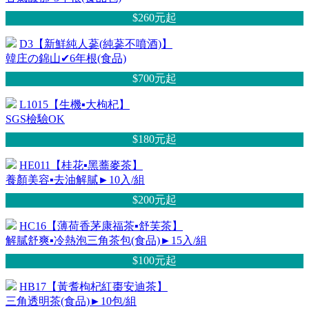
$260元
起
D3【新鮮純人蔘(純蔘不噴酒)】
韓庄の錦山✔6年根(食品)
$700元
起
L1015【生機▪大枸杞】
SGS檢驗OK
$180元
起
HE011【桂花▪黑蕎麥茶】
養顏美容▪去油解膩►10入/組
$200元
起
HC16【薄荷香茅康福茶▪舒芙茶】
解膩舒爽▪冷熱泡三角茶包(食品)►15入/組
$100元
起
HB17【黃耆枸杞紅棗安迪茶】
三角透明茶(食品)►10包/組