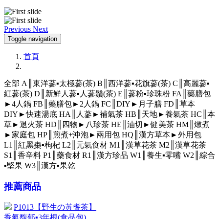
Previous
Next
Toggle navigation
首頁
全部
A║東洋蔘▪太極蔘(茶)
B║西洋蔘▪花旗蔘(茶)
C║高麗蔘▪
紅蔘(茶)
D║新鮮人蔘▪人蔘鬚(茶)
E║蔘粉▪珍珠粉
FA║藥膳包
►4人鍋
FB║藥膳包►2人鍋
FC║DIY►月子膳
FD║草本
DIY►快速湯底
HA║人蔘►補氣茶
HB║天地►養氣茶
HC║本
草►退火茶
HD║四物►八珍茶
HE║油切►健美茶
HM║燉煮
►家庭包
HP║煎煮+沖泡►兩用包
HQ║漢方草本►外用包
L1║紅黑棗▪枸杞
L2║元氣食材
M1║漢草花茶
M2║漢草花茶
S1║香辛料
P1║藥食材
R1║漢方珍品
W1║養生▪零嘴
W2║綜合
▪堅果
W3║漢方▪果乾
推薦商品
P1013【野生の黃耆茶】
香氣馥郁▪3年根(食品包)