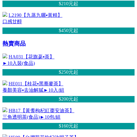
$210元
起
L2190【九蒸九曬▪黃精】
口感甘醇
$450元
起
熱賣商品
HA031【花旗蔘▪茶】
►10入裝(食品)
$250元
起
HE011【桂花▪黑蕎麥茶】
養顏美容▪去油解膩►10入/組
$200元
起
HB17【黃耆枸杞紅棗安迪茶】
三角透明茶(食品)►10包/組
$160元
起