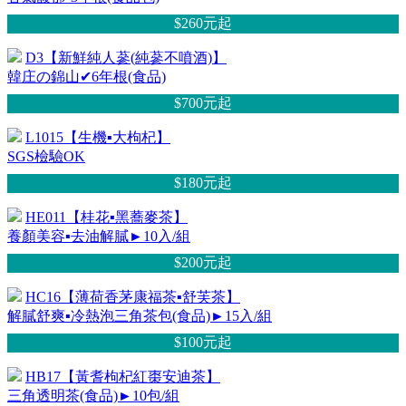
$260元
起
D3【新鮮純人蔘(純蔘不噴酒)】
韓庄の錦山✔6年根(食品)
$700元
起
L1015【生機▪大枸杞】
SGS檢驗OK
$180元
起
HE011【桂花▪黑蕎麥茶】
養顏美容▪去油解膩►10入/組
$200元
起
HC16【薄荷香茅康福茶▪舒芙茶】
解膩舒爽▪冷熱泡三角茶包(食品)►15入/組
$100元
起
HB17【黃耆枸杞紅棗安迪茶】
三角透明茶(食品)►10包/組