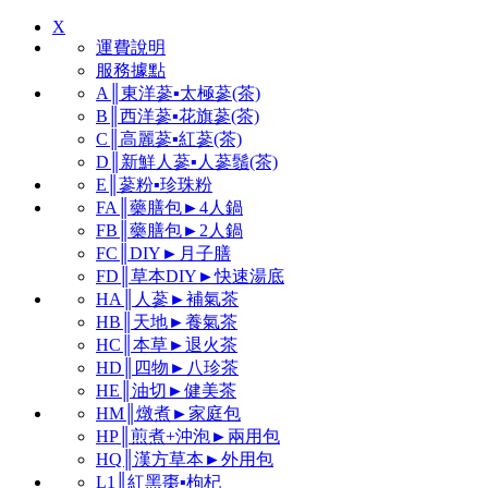
X
運費說明
服務據點
A║東洋蔘▪太極蔘(茶)
B║西洋蔘▪花旗蔘(茶)
C║高麗蔘▪紅蔘(茶)
D║新鮮人蔘▪人蔘鬚(茶)
E║蔘粉▪珍珠粉
FA║藥膳包►4人鍋
FB║藥膳包►2人鍋
FC║DIY►月子膳
FD║草本DIY►快速湯底
HA║人蔘►補氣茶
HB║天地►養氣茶
HC║本草►退火茶
HD║四物►八珍茶
HE║油切►健美茶
HM║燉煮►家庭包
HP║煎煮+沖泡►兩用包
HQ║漢方草本►外用包
L1║紅黑棗▪枸杞