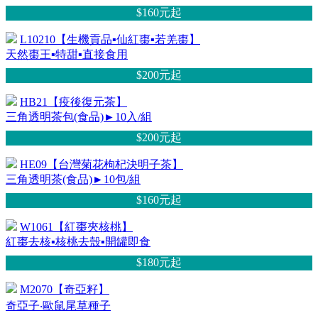
$160元
起
L10210【生機貢品▪仙紅棗▪若羌棗】
天然棗王▪特甜▪直接食用
$200元
起
HB21【疫後復元茶】
三角透明茶包(食品)►10入/組
$200元
起
HE09【台灣菊花枸杞決明子茶】
三角透明茶(食品)►10包/組
$160元
起
W1061【紅棗夾核桃】
紅棗去核▪核桃去殼▪開罐即食
$180元
起
M2070【奇亞籽】
奇亞子‧歐鼠尾草種子