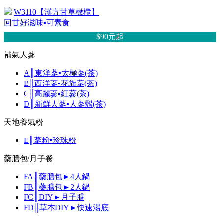
W3110【漢方甘草橄欖】
回甘好滋味▪可素食
$90元
起
補氣人蔘
A║東洋蔘▪太極蔘(茶)
B║西洋蔘▪花旗蔘(茶)
C║高麗蔘▪紅蔘(茶)
D║新鮮人蔘▪人蔘鬚(茶)
天地養氣粉
E║蔘粉▪珍珠粉
藥膳包/月子餐
FA║藥膳包►4人鍋
FB║藥膳包►2人鍋
FC║DIY►月子膳
FD║草本DIY►快速湯底