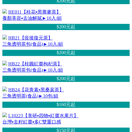
$200元
起
HE011【桂花▪黑蕎麥茶】
養顏美容▪去油解膩►10入/組
$200元
起
HB21【疫後復元茶】
三角透明茶包(食品)►10入/組
$200元
起
HB22【桂圓紅棗枸杞茶】
三角透明茶包(食品)►10入/組
$200元
起
HB24【花青素▪黑桑葚茶】
三角透明茶(食品)►10包/組
$160元
起
L10223【美研▪四物▪紅棗水果片】
台灣▪去籽紅棗▪多C雙重口感
$150元
起