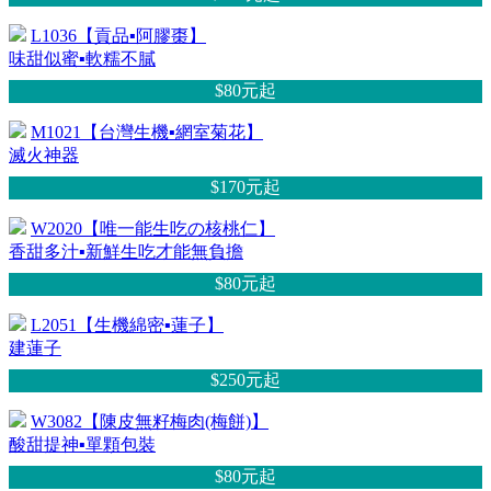
L1036【貢品▪阿膠棗】
味甜似蜜▪軟糯不膩
$80元
起
M1021【台灣生機▪網室菊花】
滅火神器
$170元
起
W2020【唯一能生吃の核桃仁】
香甜多汁▪新鮮生吃才能無負擔
$80元
起
L2051【生機綿密▪蓮子】
建蓮子
$250元
起
W3082【陳皮無籽梅肉(梅餅)】
酸甜提神▪單顆包裝
$80元
起