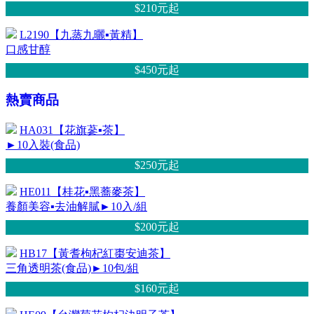
$210元
起
L2190【九蒸九曬▪黃精】
口感甘醇
$450元
起
熱賣商品
HA031【花旗蔘▪茶】
►10入裝(食品)
$250元
起
HE011【桂花▪黑蕎麥茶】
養顏美容▪去油解膩►10入/組
$200元
起
HB17【黃耆枸杞紅棗安迪茶】
三角透明茶(食品)►10包/組
$160元
起