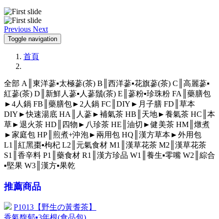
Previous
Next
Toggle navigation
首頁
全部
A║東洋蔘▪太極蔘(茶)
B║西洋蔘▪花旗蔘(茶)
C║高麗蔘▪
紅蔘(茶)
D║新鮮人蔘▪人蔘鬚(茶)
E║蔘粉▪珍珠粉
FA║藥膳包
►4人鍋
FB║藥膳包►2人鍋
FC║DIY►月子膳
FD║草本
DIY►快速湯底
HA║人蔘►補氣茶
HB║天地►養氣茶
HC║本
草►退火茶
HD║四物►八珍茶
HE║油切►健美茶
HM║燉煮
►家庭包
HP║煎煮+沖泡►兩用包
HQ║漢方草本►外用包
L1║紅黑棗▪枸杞
L2║元氣食材
M1║漢草花茶
M2║漢草花茶
S1║香辛料
P1║藥食材
R1║漢方珍品
W1║養生▪零嘴
W2║綜合
▪堅果
W3║漢方▪果乾
推薦商品
P1013【野生の黃耆茶】
香氣馥郁▪3年根(食品包)