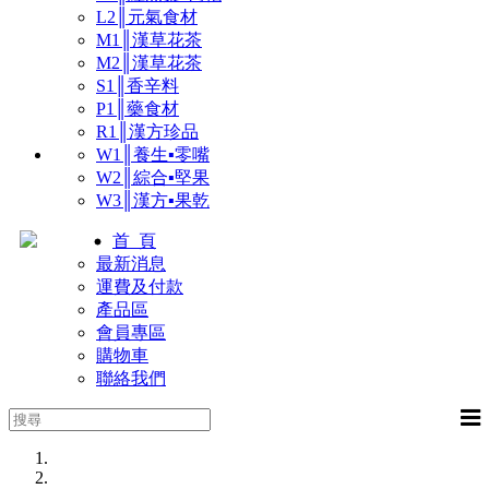
L2║元氣食材
M1║漢草花茶
M2║漢草花茶
S1║香辛料
P1║藥食材
R1║漢方珍品
W1║養生▪零嘴
W2║綜合▪堅果
W3║漢方▪果乾
首 頁
最新消息
運費及付款
產品區
會員專區
購物車
聯絡我們