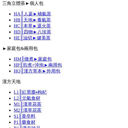
三角立體茶►個人包
HA║人蔘►補氣茶
HB║天地►養氣茶
HC║本草►退火茶
HD║四物►八珍茶
HE║油切►健美茶
►家庭包&兩用包
HM║燉煮►家庭包
HP║煎煮+沖泡►兩用包
HQ║漢方草本►外用包
漢方天地
L1║紅黑棗▪枸杞
L2║元氣食材
M1║漢草花茶
M2║漢草花茶
S1║香辛料
P1║藥食材