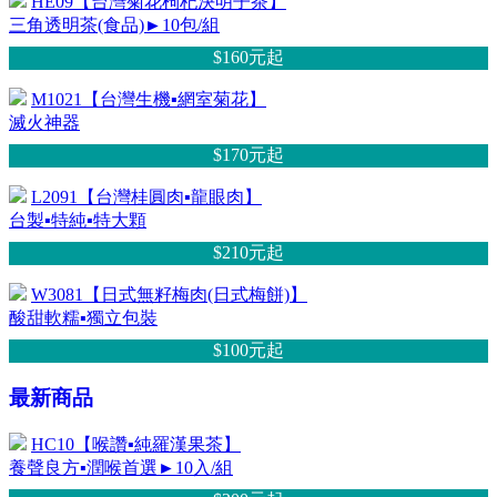
HE09【台灣菊花枸杞決明子茶】
三角透明茶(食品)►10包/組
$160元
起
M1021【台灣生機▪網室菊花】
滅火神器
$170元
起
L2091【台灣桂圓肉▪龍眼肉】
台製▪特純▪特大顆
$210元
起
W3081【日式無籽梅肉(日式梅餅)】
酸甜軟糯▪獨立包裝
$100元
起
最新商品
HC10【喉讚▪純羅漢果茶】
養聲良方▪潤喉首選►10入/組