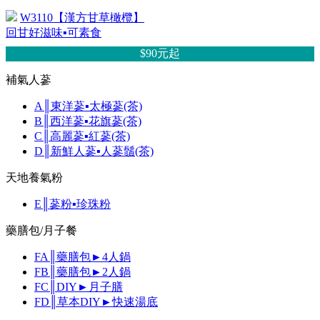
W3110【漢方甘草橄欖】
回甘好滋味▪可素食
$90元
起
補氣人蔘
A║東洋蔘▪太極蔘(茶)
B║西洋蔘▪花旗蔘(茶)
C║高麗蔘▪紅蔘(茶)
D║新鮮人蔘▪人蔘鬚(茶)
天地養氣粉
E║蔘粉▪珍珠粉
藥膳包/月子餐
FA║藥膳包►4人鍋
FB║藥膳包►2人鍋
FC║DIY►月子膳
FD║草本DIY►快速湯底