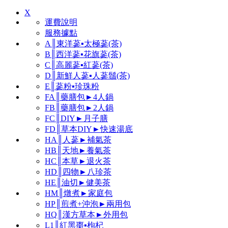
X
運費說明
服務據點
A║東洋蔘▪太極蔘(茶)
B║西洋蔘▪花旗蔘(茶)
C║高麗蔘▪紅蔘(茶)
D║新鮮人蔘▪人蔘鬚(茶)
E║蔘粉▪珍珠粉
FA║藥膳包►4人鍋
FB║藥膳包►2人鍋
FC║DIY►月子膳
FD║草本DIY►快速湯底
HA║人蔘►補氣茶
HB║天地►養氣茶
HC║本草►退火茶
HD║四物►八珍茶
HE║油切►健美茶
HM║燉煮►家庭包
HP║煎煮+沖泡►兩用包
HQ║漢方草本►外用包
L1║紅黑棗▪枸杞