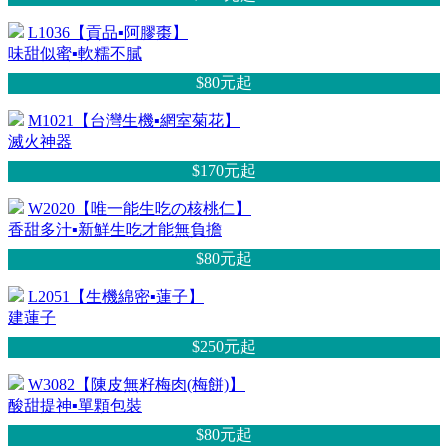
L1036【貢品▪阿膠棗】
味甜似蜜▪軟糯不膩
$80元
起
M1021【台灣生機▪網室菊花】
滅火神器
$170元
起
W2020【唯一能生吃の核桃仁】
香甜多汁▪新鮮生吃才能無負擔
$80元
起
L2051【生機綿密▪蓮子】
建蓮子
$250元
起
W3082【陳皮無籽梅肉(梅餅)】
酸甜提神▪單顆包裝
$80元
起