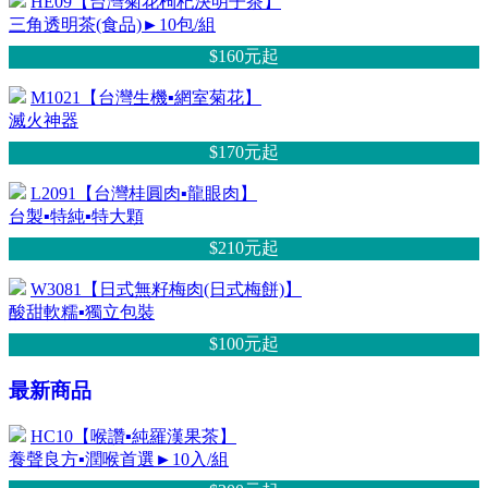
HE09【台灣菊花枸杞決明子茶】
三角透明茶(食品)►10包/組
$160元
起
M1021【台灣生機▪網室菊花】
滅火神器
$170元
起
L2091【台灣桂圓肉▪龍眼肉】
台製▪特純▪特大顆
$210元
起
W3081【日式無籽梅肉(日式梅餅)】
酸甜軟糯▪獨立包裝
$100元
起
最新商品
HC10【喉讚▪純羅漢果茶】
養聲良方▪潤喉首選►10入/組