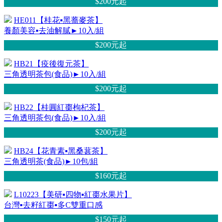
$200元
起
HE011【桂花▪黑蕎麥茶】
養顏美容▪去油解膩►10入/組
$200元
起
HB21【疫後復元茶】
三角透明茶包(食品)►10入/組
$200元
起
HB22【桂圓紅棗枸杞茶】
三角透明茶包(食品)►10入/組
$200元
起
HB24【花青素▪黑桑葚茶】
三角透明茶(食品)►10包/組
$160元
起
L10223【美研▪四物▪紅棗水果片】
台灣▪去籽紅棗▪多C雙重口感
$150元
起