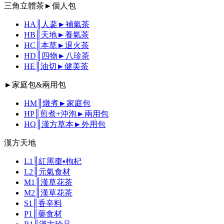
三角立體茶►個人包
HA║人蔘►補氣茶
HB║天地►養氣茶
HC║本草►退火茶
HD║四物►八珍茶
HE║油切►健美茶
►家庭包&兩用包
HM║燉煮►家庭包
HP║煎煮+沖泡►兩用包
HQ║漢方草本►外用包
漢方天地
L1║紅黑棗▪枸杞
L2║元氣食材
M1║漢草花茶
M2║漢草花茶
S1║香辛料
P1║藥食材