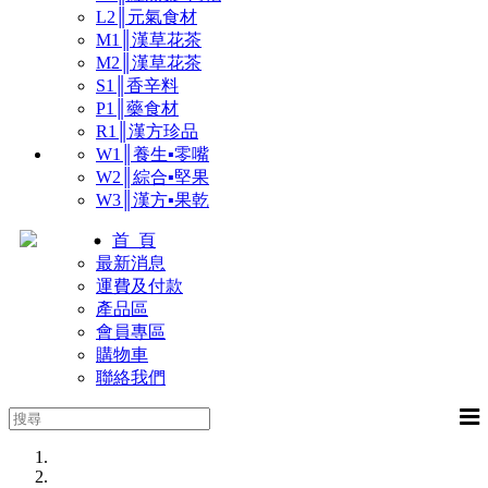
L2║元氣食材
M1║漢草花茶
M2║漢草花茶
S1║香辛料
P1║藥食材
R1║漢方珍品
W1║養生▪零嘴
W2║綜合▪堅果
W3║漢方▪果乾
首 頁
最新消息
運費及付款
產品區
會員專區
購物車
聯絡我們