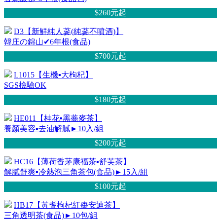
$260元
起
D3【新鮮純人蔘(純蔘不噴酒)】
韓庄の錦山✔6年根(食品)
$700元
起
L1015【生機▪大枸杞】
SGS檢驗OK
$180元
起
HE011【桂花▪黑蕎麥茶】
養顏美容▪去油解膩►10入/組
$200元
起
HC16【薄荷香茅康福茶▪舒芙茶】
解膩舒爽▪冷熱泡三角茶包(食品)►15入/組
$100元
起
HB17【黃耆枸杞紅棗安迪茶】
三角透明茶(食品)►10包/組