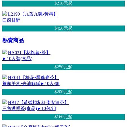
$210元
起
L2190【九蒸九曬▪黃精】
口感甘醇
$450元
起
熱賣商品
HA031【花旗蔘▪茶】
►10入裝(食品)
$250元
起
HE011【桂花▪黑蕎麥茶】
養顏美容▪去油解膩►10入/組
$200元
起
HB17【黃耆枸杞紅棗安迪茶】
三角透明茶(食品)►10包/組
$160元
起