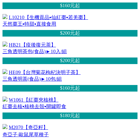
$160元
起
L10210【生機貢品▪仙紅棗▪若羌棗】
天然棗王▪特甜▪直接食用
$200元
起
HB21【疫後復元茶】
三角透明茶包(食品)►10入/組
$200元
起
HE09【台灣菊花枸杞決明子茶】
三角透明茶(食品)►10包/組
$160元
起
W1061【紅棗夾核桃】
紅棗去核▪核桃去殼▪開罐即食
$180元
起
M2070【奇亞籽】
奇亞子‧歐鼠尾草種子