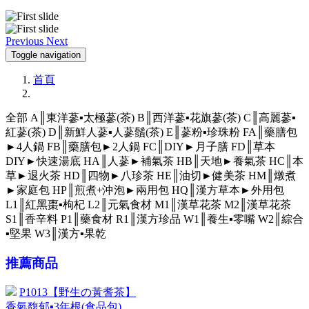
Previous
Next
Toggle navigation
首頁
全部
A║東洋蔘▪太極蔘(茶)
B║西洋蔘▪花旗蔘(茶)
C║高麗蔘▪
紅蔘(茶)
D║新鮮人蔘▪人蔘鬚(茶)
E║蔘粉▪珍珠粉
FA║藥膳包
►4人鍋
FB║藥膳包►2人鍋
FC║DIY►月子膳
FD║草本
DIY►快速湯底
HA║人蔘►補氣茶
HB║天地►養氣茶
HC║本
草►退火茶
HD║四物►八珍茶
HE║油切►健美茶
HM║燉煮
►家庭包
HP║煎煮+沖泡►兩用包
HQ║漢方草本►外用包
L1║紅黑棗▪枸杞
L2║元氣食材
M1║漢草花茶
M2║漢草花茶
S1║香辛料
P1║藥食材
R1║漢方珍品
W1║養生▪零嘴
W2║綜合
▪堅果
W3║漢方▪果乾
推薦商品
P1013【野生の黃耆茶】
香氣馥郁▪3年根(食品包)