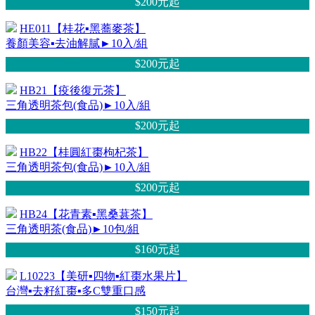
$200元
起
HE011【桂花▪黑蕎麥茶】
養顏美容▪去油解膩►10入/組
$200元
起
HB21【疫後復元茶】
三角透明茶包(食品)►10入/組
$200元
起
HB22【桂圓紅棗枸杞茶】
三角透明茶包(食品)►10入/組
$200元
起
HB24【花青素▪黑桑葚茶】
三角透明茶(食品)►10包/組
$160元
起
L10223【美研▪四物▪紅棗水果片】
台灣▪去籽紅棗▪多C雙重口感
$150元
起