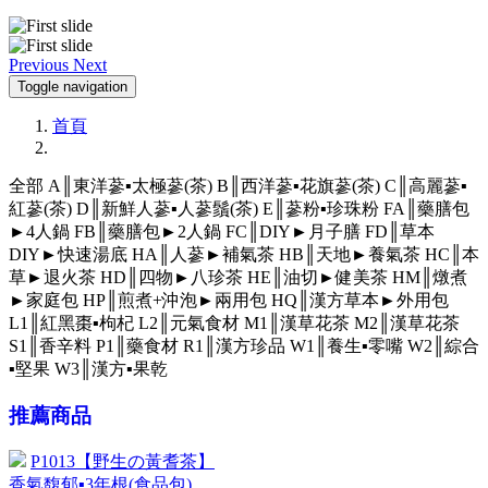
Previous
Next
Toggle navigation
首頁
全部
A║東洋蔘▪太極蔘(茶)
B║西洋蔘▪花旗蔘(茶)
C║高麗蔘▪
紅蔘(茶)
D║新鮮人蔘▪人蔘鬚(茶)
E║蔘粉▪珍珠粉
FA║藥膳包
►4人鍋
FB║藥膳包►2人鍋
FC║DIY►月子膳
FD║草本
DIY►快速湯底
HA║人蔘►補氣茶
HB║天地►養氣茶
HC║本
草►退火茶
HD║四物►八珍茶
HE║油切►健美茶
HM║燉煮
►家庭包
HP║煎煮+沖泡►兩用包
HQ║漢方草本►外用包
L1║紅黑棗▪枸杞
L2║元氣食材
M1║漢草花茶
M2║漢草花茶
S1║香辛料
P1║藥食材
R1║漢方珍品
W1║養生▪零嘴
W2║綜合
▪堅果
W3║漢方▪果乾
推薦商品
P1013【野生の黃耆茶】
香氣馥郁▪3年根(食品包)