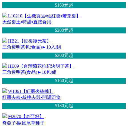
$160元
起
L10210【生機貢品▪仙紅棗▪若羌棗】
天然棗王▪特甜▪直接食用
$200元
起
HB21【疫後復元茶】
三角透明茶包(食品)►10入/組
$200元
起
HE09【台灣菊花枸杞決明子茶】
三角透明茶(食品)►10包/組
$160元
起
W1061【紅棗夾核桃】
紅棗去核▪核桃去殼▪開罐即食
$180元
起
M2070【奇亞籽】
奇亞子‧歐鼠尾草種子