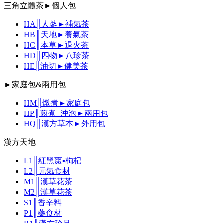
三角立體茶►個人包
HA║人蔘►補氣茶
HB║天地►養氣茶
HC║本草►退火茶
HD║四物►八珍茶
HE║油切►健美茶
►家庭包&兩用包
HM║燉煮►家庭包
HP║煎煮+沖泡►兩用包
HQ║漢方草本►外用包
漢方天地
L1║紅黑棗▪枸杞
L2║元氣食材
M1║漢草花茶
M2║漢草花茶
S1║香辛料
P1║藥食材