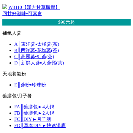
W3110【漢方甘草橄欖】
回甘好滋味▪可素食
$90元
起
補氣人蔘
A║東洋蔘▪太極蔘(茶)
B║西洋蔘▪花旗蔘(茶)
C║高麗蔘▪紅蔘(茶)
D║新鮮人蔘▪人蔘鬚(茶)
天地養氣粉
E║蔘粉▪珍珠粉
藥膳包/月子餐
FA║藥膳包►4人鍋
FB║藥膳包►2人鍋
FC║DIY►月子膳
FD║草本DIY►快速湯底