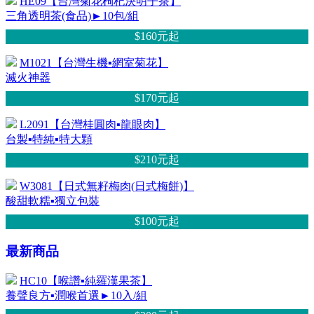
HE09【台灣菊花枸杞決明子茶】
三角透明茶(食品)►10包/組
$160元
起
M1021【台灣生機▪網室菊花】
滅火神器
$170元
起
L2091【台灣桂圓肉▪龍眼肉】
台製▪特純▪特大顆
$210元
起
W3081【日式無籽梅肉(日式梅餅)】
酸甜軟糯▪獨立包裝
$100元
起
最新商品
HC10【喉讚▪純羅漢果茶】
養聲良方▪潤喉首選►10入/組