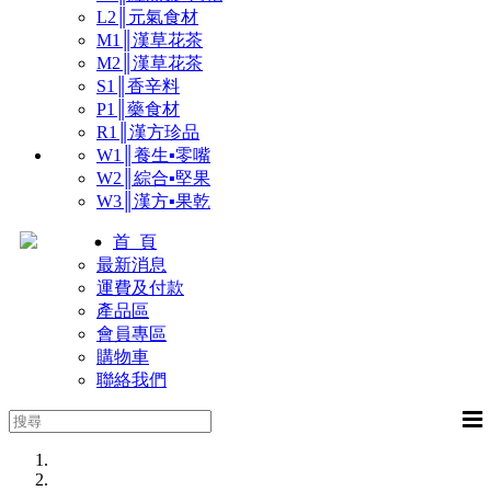
L2║元氣食材
M1║漢草花茶
M2║漢草花茶
S1║香辛料
P1║藥食材
R1║漢方珍品
W1║養生▪零嘴
W2║綜合▪堅果
W3║漢方▪果乾
首 頁
最新消息
運費及付款
產品區
會員專區
購物車
聯絡我們