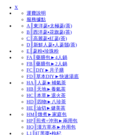
X
運費說明
服務據點
A║東洋蔘▪太極蔘(茶)
B║西洋蔘▪花旗蔘(茶)
C║高麗蔘▪紅蔘(茶)
D║新鮮人蔘▪人蔘鬚(茶)
E║蔘粉▪珍珠粉
FA║藥膳包►4人鍋
FB║藥膳包►2人鍋
FC║DIY►月子膳
FD║草本DIY►快速湯底
HA║人蔘►補氣茶
HB║天地►養氣茶
HC║本草►退火茶
HD║四物►八珍茶
HE║油切►健美茶
HM║燉煮►家庭包
HP║煎煮+沖泡►兩用包
HQ║漢方草本►外用包
L1║紅黑棗▪枸杞