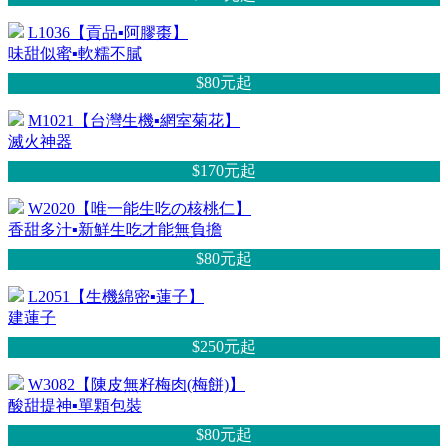
L1036【貢品▪阿膠棗】
味甜似蜜▪軟糯不膩
$80元
起
M1021【台灣生機▪網室菊花】
滅火神器
$170元
起
W2020【唯一能生吃の核桃仁】
香甜多汁▪新鮮生吃才能無負擔
$80元
起
L2051【生機綿密▪蓮子】
建蓮子
$250元
起
W3082【陳皮無籽梅肉(梅餅)】
酸甜提神▪單顆包裝
$80元
起