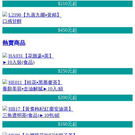
$210元
起
L2190【九蒸九曬▪黃精】
口感甘醇
$450元
起
熱賣商品
HA031【花旗蔘▪茶】
►10入裝(食品)
$250元
起
HE011【桂花▪黑蕎麥茶】
養顏美容▪去油解膩►10入/組
$200元
起
HB17【黃耆枸杞紅棗安迪茶】
三角透明茶(食品)►10包/組
$160元
起