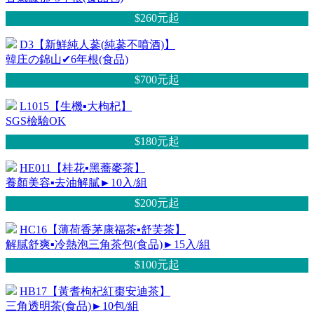
$260元
起
D3【新鮮純人蔘(純蔘不噴酒)】
韓庄の錦山✔6年根(食品)
$700元
起
L1015【生機▪大枸杞】
SGS檢驗OK
$180元
起
HE011【桂花▪黑蕎麥茶】
養顏美容▪去油解膩►10入/組
$200元
起
HC16【薄荷香茅康福茶▪舒芙茶】
解膩舒爽▪冷熱泡三角茶包(食品)►15入/組
$100元
起
HB17【黃耆枸杞紅棗安迪茶】
三角透明茶(食品)►10包/組