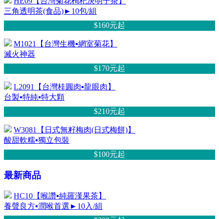
HE09【台灣菊花枸杞決明子茶】
三角透明茶(食品)►10包/組
$160元
起
M1021【台灣生機▪網室菊花】
滅火神器
$170元
起
L2091【台灣桂圓肉▪龍眼肉】
台製▪特純▪特大顆
$210元
起
W3081【日式無籽梅肉(日式梅餅)】
酸甜軟糯▪獨立包裝
$100元
起
最新商品
HC10【喉讚▪純羅漢果茶】
養聲良方▪潤喉首選►10入/組