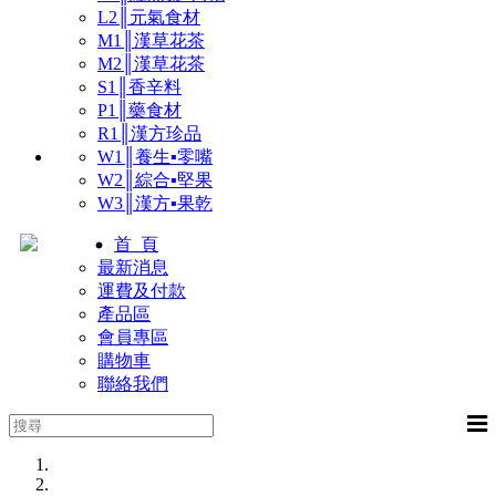
L2║元氣食材
M1║漢草花茶
M2║漢草花茶
S1║香辛料
P1║藥食材
R1║漢方珍品
W1║養生▪零嘴
W2║綜合▪堅果
W3║漢方▪果乾
首 頁
最新消息
運費及付款
產品區
會員專區
購物車
聯絡我們