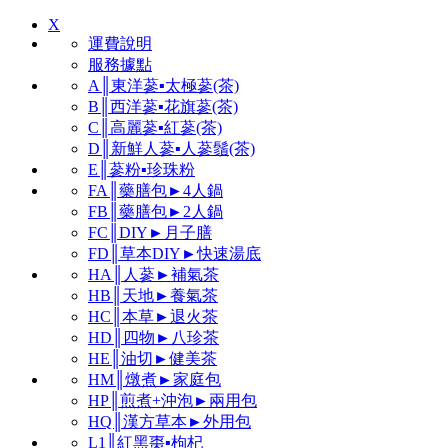
X
運費說明
服務據點
A║東洋蔘▪太極蔘(茶)
B║西洋蔘▪花旗蔘(茶)
C║高麗蔘▪紅蔘(茶)
D║新鮮人蔘▪人蔘鬚(茶)
E║蔘粉▪珍珠粉
FA║藥膳包►4人鍋
FB║藥膳包►2人鍋
FC║DIY►月子膳
FD║草本DIY►快速湯底
HA║人蔘►補氣茶
HB║天地►養氣茶
HC║本草►退火茶
HD║四物►八珍茶
HE║油切►健美茶
HM║燉煮►家庭包
HP║煎煮+沖泡►兩用包
HQ║漢方草本►外用包
L1║紅黑棗▪枸杞