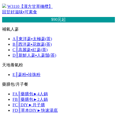
W3110【漢方甘草橄欖】
回甘好滋味▪可素食
$90元
起
補氣人蔘
A║東洋蔘▪太極蔘(茶)
B║西洋蔘▪花旗蔘(茶)
C║高麗蔘▪紅蔘(茶)
D║新鮮人蔘▪人蔘鬚(茶)
天地養氣粉
E║蔘粉▪珍珠粉
藥膳包/月子餐
FA║藥膳包►4人鍋
FB║藥膳包►2人鍋
FC║DIY►月子膳
FD║草本DIY►快速湯底