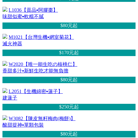
L1036【貢品▪阿膠棗】
味甜似蜜▪軟糯不膩
$80元
起
M1021【台灣生機▪網室菊花】
滅火神器
$170元
起
W2020【唯一能生吃の核桃仁】
香甜多汁▪新鮮生吃才能無負擔
$80元
起
L2051【生機綿密▪蓮子】
建蓮子
$250元
起
W3082【陳皮無籽梅肉(梅餅)】
酸甜提神▪單顆包裝
$80元
起