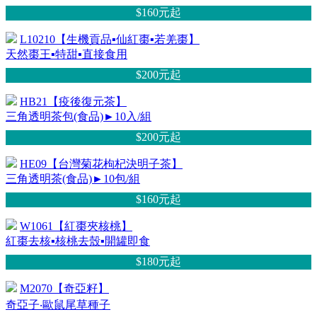
$160元
起
L10210【生機貢品▪仙紅棗▪若羌棗】
天然棗王▪特甜▪直接食用
$200元
起
HB21【疫後復元茶】
三角透明茶包(食品)►10入/組
$200元
起
HE09【台灣菊花枸杞決明子茶】
三角透明茶(食品)►10包/組
$160元
起
W1061【紅棗夾核桃】
紅棗去核▪核桃去殼▪開罐即食
$180元
起
M2070【奇亞籽】
奇亞子‧歐鼠尾草種子