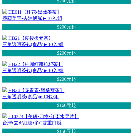
$200元
起
HE011【桂花▪黑蕎麥茶】
養顏美容▪去油解膩►10入/組
$200元
起
HB21【疫後復元茶】
三角透明茶包(食品)►10入/組
$200元
起
HB22【桂圓紅棗枸杞茶】
三角透明茶包(食品)►10入/組
$200元
起
HB24【花青素▪黑桑葚茶】
三角透明茶(食品)►10包/組
$160元
起
L10223【美研▪四物▪紅棗水果片】
台灣▪去籽紅棗▪多C雙重口感
$150元
起