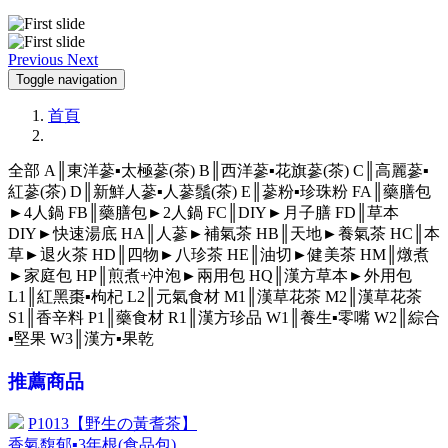
Previous
Next
Toggle navigation
首頁
全部
A║東洋蔘▪太極蔘(茶)
B║西洋蔘▪花旗蔘(茶)
C║高麗蔘▪
紅蔘(茶)
D║新鮮人蔘▪人蔘鬚(茶)
E║蔘粉▪珍珠粉
FA║藥膳包
►4人鍋
FB║藥膳包►2人鍋
FC║DIY►月子膳
FD║草本
DIY►快速湯底
HA║人蔘►補氣茶
HB║天地►養氣茶
HC║本
草►退火茶
HD║四物►八珍茶
HE║油切►健美茶
HM║燉煮
►家庭包
HP║煎煮+沖泡►兩用包
HQ║漢方草本►外用包
L1║紅黑棗▪枸杞
L2║元氣食材
M1║漢草花茶
M2║漢草花茶
S1║香辛料
P1║藥食材
R1║漢方珍品
W1║養生▪零嘴
W2║綜合
▪堅果
W3║漢方▪果乾
推薦商品
P1013【野生の黃耆茶】
香氣馥郁▪3年根(食品包)