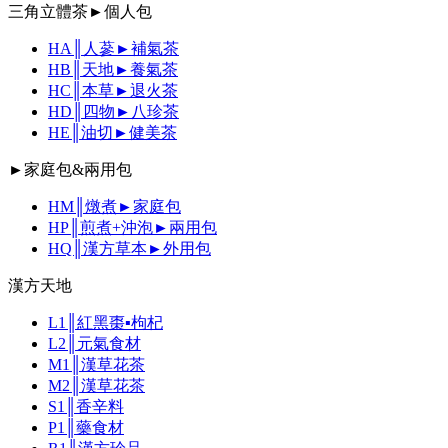
三角立體茶►個人包
HA║人蔘►補氣茶
HB║天地►養氣茶
HC║本草►退火茶
HD║四物►八珍茶
HE║油切►健美茶
►家庭包&兩用包
HM║燉煮►家庭包
HP║煎煮+沖泡►兩用包
HQ║漢方草本►外用包
漢方天地
L1║紅黑棗▪枸杞
L2║元氣食材
M1║漢草花茶
M2║漢草花茶
S1║香辛料
P1║藥食材