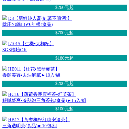
$260元
起
D3【新鮮純人蔘(純蔘不噴酒)】
韓庄の錦山✔6年根(食品)
$700元
起
L1015【生機▪大枸杞】
SGS檢驗OK
$180元
起
HE011【桂花▪黑蕎麥茶】
養顏美容▪去油解膩►10入/組
$200元
起
HC16【薄荷香茅康福茶▪舒芙茶】
解膩舒爽▪冷熱泡三角茶包(食品)►15入/組
$100元
起
HB17【黃耆枸杞紅棗安迪茶】
三角透明茶(食品)►10包/組