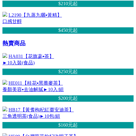
$210元
起
L2190【九蒸九曬▪黃精】
口感甘醇
$450元
起
熱賣商品
HA031【花旗蔘▪茶】
►10入裝(食品)
$250元
起
HE011【桂花▪黑蕎麥茶】
養顏美容▪去油解膩►10入/組
$200元
起
HB17【黃耆枸杞紅棗安迪茶】
三角透明茶(食品)►10包/組
$160元
起