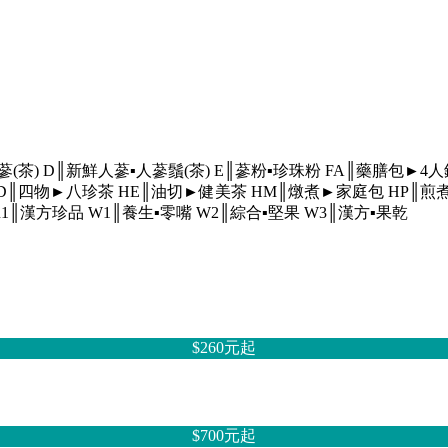
蔘(茶)
D║新鮮人蔘▪人蔘鬚(茶)
E║蔘粉▪珍珠粉
FA║藥膳包►4
D║四物►八珍茶
HE║油切►健美茶
HM║燉煮►家庭包
HP║煎
R1║漢方珍品
W1║養生▪零嘴
W2║綜合▪堅果
W3║漢方▪果乾
$260元
起
$700元
起