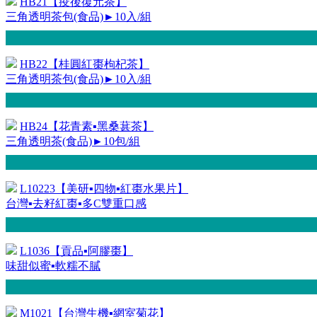
HB21【疫後復元茶】
三角透明茶包(食品)►10入/組
HB22【桂圓紅棗枸杞茶】
三角透明茶包(食品)►10入/組
HB24【花青素▪黑桑葚茶】
三角透明茶(食品)►10包/組
L10223【美研▪四物▪紅棗水果片】
台灣▪去籽紅棗▪多C雙重口感
L1036【貢品▪阿膠棗】
味甜似蜜▪軟糯不膩
M1021【台灣生機▪網室菊花】