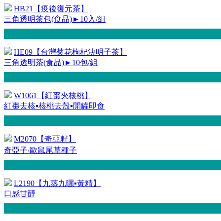
HB21【疫後復元茶】
三角透明茶包(食品)►10入/組
HE09【台灣菊花枸杞決明子茶】
三角透明茶(食品)►10包/組
W1061【紅棗夾核桃】
紅棗去核▪核桃去殼▪開罐即食
M2070【奇亞籽】
奇亞子‧歐鼠尾草種子
L2190【九蒸九曬▪黃精】
口感甘醇