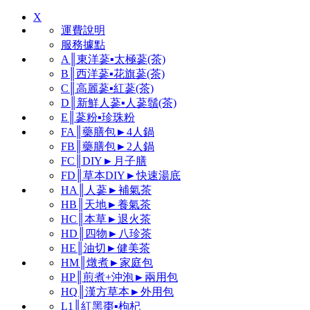
X
運費說明
服務據點
A║東洋蔘▪太極蔘(茶)
B║西洋蔘▪花旗蔘(茶)
C║高麗蔘▪紅蔘(茶)
D║新鮮人蔘▪人蔘鬚(茶)
E║蔘粉▪珍珠粉
FA║藥膳包►4人鍋
FB║藥膳包►2人鍋
FC║DIY►月子膳
FD║草本DIY►快速湯底
HA║人蔘►補氣茶
HB║天地►養氣茶
HC║本草►退火茶
HD║四物►八珍茶
HE║油切►健美茶
HM║燉煮►家庭包
HP║煎煮+沖泡►兩用包
HQ║漢方草本►外用包
L1║紅黑棗▪枸杞