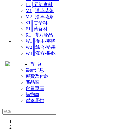
L2║元氣食材
M1║漢草花茶
M2║漢草花茶
S1║香辛料
P1║藥食材
R1║漢方珍品
W1║養生▪零嘴
W2║綜合▪堅果
W3║漢方▪果乾
首 頁
最新消息
運費及付款
產品區
會員專區
購物車
聯絡我們