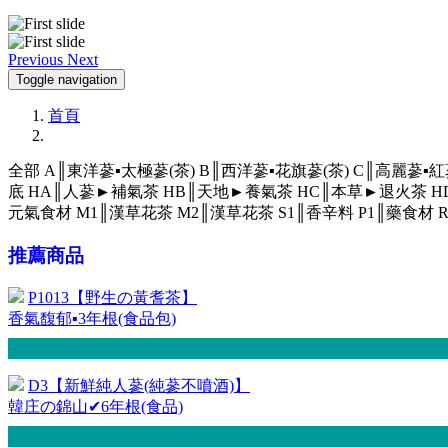
Previous
Next
Toggle navigation
首頁
全部
A║東洋蔘▪太極蔘(茶)
B║西洋蔘▪花旗蔘(茶)
C║高麗蔘▪紅
底
HA║人蔘►補氣茶
HB║天地►養氣茶
HC║本草►退火茶
H
元氣食材
M1║漢草花茶
M2║漢草花茶
S1║香辛料
P1║藥食材
推薦商品
P1013【野生の黃耆茶】
香氣馥郁▪3年根(食品包)
D3【新鮮純人蔘(純蔘不噴酒)】
韓庄の錦山✔6年根(食品)