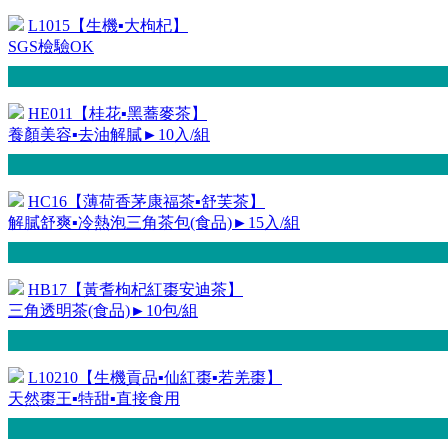
L1015【生機▪大枸杞】
SGS檢驗OK
HE011【桂花▪黑蕎麥茶】
養顏美容▪去油解膩►10入/組
HC16【薄荷香茅康福茶▪舒芙茶】
解膩舒爽▪冷熱泡三角茶包(食品)►15入/組
HB17【黃耆枸杞紅棗安迪茶】
三角透明茶(食品)►10包/組
L10210【生機貢品▪仙紅棗▪若羌棗】
天然棗王▪特甜▪直接食用