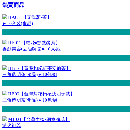
熱賣商品
HA031【花旗蔘▪茶】
►10入裝(食品)
HE011【桂花▪黑蕎麥茶】
養顏美容▪去油解膩►10入/組
HB17【黃耆枸杞紅棗安迪茶】
三角透明茶(食品)►10包/組
HE09【台灣菊花枸杞決明子茶】
三角透明茶(食品)►10包/組
M1021【台灣生機▪網室菊花】
滅火神器