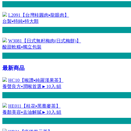
L2091【台灣桂圓肉▪龍眼肉】
台製▪特純▪特大顆
W3081【日式無籽梅肉(日式梅餅)】
酸甜軟糯▪獨立包裝
最新商品
HC10【喉讚▪純羅漢果茶】
養聲良方▪潤喉首選►10入/組
HE011【桂花▪黑蕎麥茶】
養顏美容▪去油解膩►10入/組