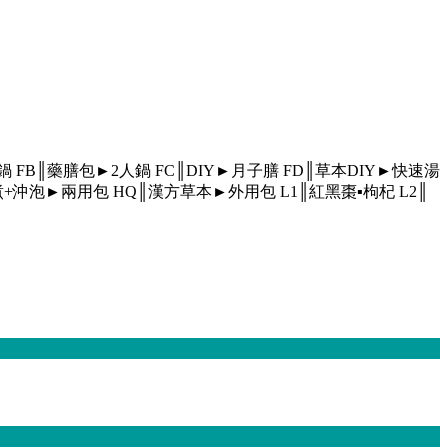
人鍋
FB║藥膳包►2人鍋
FC║DIY►月子膳
FD║草本DIY►快速湯
煮+沖泡►兩用包
HQ║漢方草本►外用包
L1║紅黑棗▪枸杞
L2║