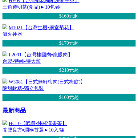
HE09【台灣菊花枸杞決明子茶】
三角透明茶(食品)►10包/組
$160元
起
M1021【台灣生機▪網室菊花】
滅火神器
$170元
起
L2091【台灣桂圓肉▪龍眼肉】
台製▪特純▪特大顆
$210元
起
W3081【日式無籽梅肉(日式梅餅)】
酸甜軟糯▪獨立包裝
$100元
起
最新商品
HC10【喉讚▪純羅漢果茶】
養聲良方▪潤喉首選►10入/組