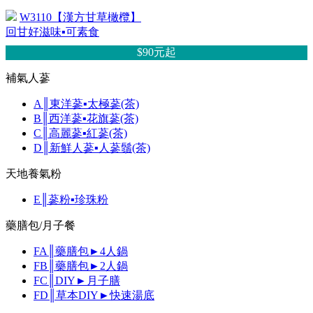
W3110【漢方甘草橄欖】
回甘好滋味▪可素食
$90元
起
補氣人蔘
A║東洋蔘▪太極蔘(茶)
B║西洋蔘▪花旗蔘(茶)
C║高麗蔘▪紅蔘(茶)
D║新鮮人蔘▪人蔘鬚(茶)
天地養氣粉
E║蔘粉▪珍珠粉
藥膳包/月子餐
FA║藥膳包►4人鍋
FB║藥膳包►2人鍋
FC║DIY►月子膳
FD║草本DIY►快速湯底