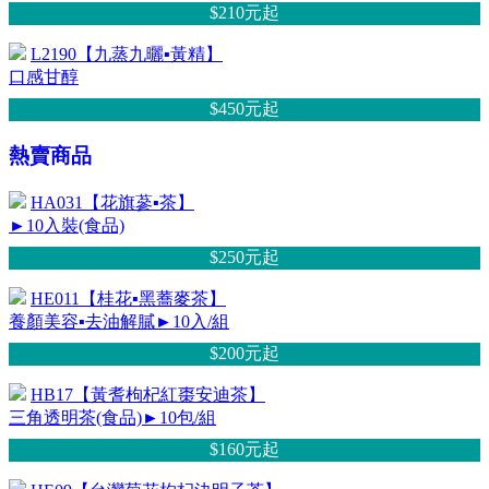
$210元
起
L2190【九蒸九曬▪黃精】
口感甘醇
$450元
起
熱賣商品
HA031【花旗蔘▪茶】
►10入裝(食品)
$250元
起
HE011【桂花▪黑蕎麥茶】
養顏美容▪去油解膩►10入/組
$200元
起
HB17【黃耆枸杞紅棗安迪茶】
三角透明茶(食品)►10包/組
$160元
起