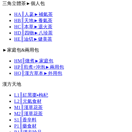
三角立體茶►個人包
HA║人蔘►補氣茶
HB║天地►養氣茶
HC║本草►退火茶
HD║四物►八珍茶
HE║油切►健美茶
►家庭包&兩用包
HM║燉煮►家庭包
HP║煎煮+沖泡►兩用包
HQ║漢方草本►外用包
漢方天地
L1║紅黑棗▪枸杞
L2║元氣食材
M1║漢草花茶
M2║漢草花茶
S1║香辛料
P1║藥食材