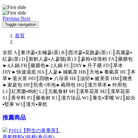
Previous
Next
Toggle navigation
首頁
全部
A║東洋蔘▪太極蔘(茶)
B║西洋蔘▪花旗蔘(茶)
C║高麗蔘▪
紅蔘(茶)
D║新鮮人蔘▪人蔘鬚(茶)
E║蔘粉▪珍珠粉
FA║藥膳包
►4人鍋
FB║藥膳包►2人鍋
FC║DIY►月子膳
FD║草本
DIY►快速湯底
HA║人蔘►補氣茶
HB║天地►養氣茶
HC║本
草►退火茶
HD║四物►八珍茶
HE║油切►健美茶
HM║燉煮
►家庭包
HP║煎煮+沖泡►兩用包
HQ║漢方草本►外用包
L1║紅黑棗▪枸杞
L2║元氣食材
M1║漢草花茶
M2║漢草花茶
S1║香辛料
P1║藥食材
R1║漢方珍品
W1║養生▪零嘴
W2║綜合
▪堅果
W3║漢方▪果乾
推薦商品
P1013【野生の黃耆茶】
香氣馥郁▪3年根(食品包)