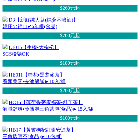
$260元
起
D3【新鮮純人蔘(純蔘不噴酒)】
韓庄の錦山✔6年根(食品)
$700元
起
L1015【生機▪大枸杞】
SGS檢驗OK
$180元
起
HE011【桂花▪黑蕎麥茶】
養顏美容▪去油解膩►10入/組
$200元
起
HC16【薄荷香茅康福茶▪舒芙茶】
解膩舒爽▪冷熱泡三角茶包(食品)►15入/組
$100元
起
HB17【黃耆枸杞紅棗安迪茶】
三角透明茶(食品)►10包/組