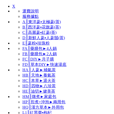
X
運費說明
服務據點
A║東洋蔘▪太極蔘(茶)
B║西洋蔘▪花旗蔘(茶)
C║高麗蔘▪紅蔘(茶)
D║新鮮人蔘▪人蔘鬚(茶)
E║蔘粉▪珍珠粉
FA║藥膳包►4人鍋
FB║藥膳包►2人鍋
FC║DIY►月子膳
FD║草本DIY►快速湯底
HA║人蔘►補氣茶
HB║天地►養氣茶
HC║本草►退火茶
HD║四物►八珍茶
HE║油切►健美茶
HM║燉煮►家庭包
HP║煎煮+沖泡►兩用包
HQ║漢方草本►外用包
L1║紅黑棗▪枸杞