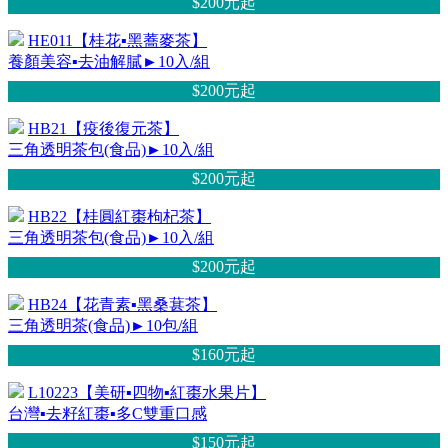
$200元
起
HE011【桂花▪黑蕎麥茶】
養顏美容▪去油解膩►10入/組
$200元
起
HB21【疫後復元茶】
三角透明茶包(食品)►10入/組
$200元
起
HB22【桂圓紅棗枸杞茶】
三角透明茶包(食品)►10入/組
$200元
起
HB24【花青素▪黑桑葚茶】
三角透明茶(食品)►10包/組
$160元
起
L10223【美研▪四物▪紅棗水果片】
台灣▪去籽紅棗▪多C雙重口感
$150元
起