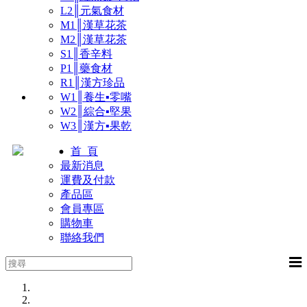
L2║元氣食材
M1║漢草花茶
M2║漢草花茶
S1║香辛料
P1║藥食材
R1║漢方珍品
W1║養生▪零嘴
W2║綜合▪堅果
W3║漢方▪果乾
首 頁
最新消息
運費及付款
產品區
會員專區
購物車
聯絡我們