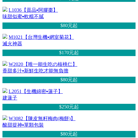
L1036【貢品▪阿膠棗】
味甜似蜜▪軟糯不膩
$80元
起
M1021【台灣生機▪網室菊花】
滅火神器
$170元
起
W2020【唯一能生吃の核桃仁】
香甜多汁▪新鮮生吃才能無負擔
$80元
起
L2051【生機綿密▪蓮子】
建蓮子
$250元
起
W3082【陳皮無籽梅肉(梅餅)】
酸甜提神▪單顆包裝
$80元
起