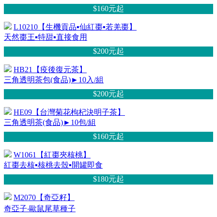
$160元
起
L10210【生機貢品▪仙紅棗▪若羌棗】
天然棗王▪特甜▪直接食用
$200元
起
HB21【疫後復元茶】
三角透明茶包(食品)►10入/組
$200元
起
HE09【台灣菊花枸杞決明子茶】
三角透明茶(食品)►10包/組
$160元
起
W1061【紅棗夾核桃】
紅棗去核▪核桃去殼▪開罐即食
$180元
起
M2070【奇亞籽】
奇亞子‧歐鼠尾草種子