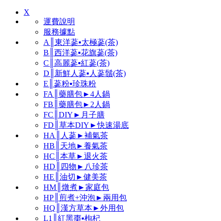
X
運費說明
服務據點
A║東洋蔘▪太極蔘(茶)
B║西洋蔘▪花旗蔘(茶)
C║高麗蔘▪紅蔘(茶)
D║新鮮人蔘▪人蔘鬚(茶)
E║蔘粉▪珍珠粉
FA║藥膳包►4人鍋
FB║藥膳包►2人鍋
FC║DIY►月子膳
FD║草本DIY►快速湯底
HA║人蔘►補氣茶
HB║天地►養氣茶
HC║本草►退火茶
HD║四物►八珍茶
HE║油切►健美茶
HM║燉煮►家庭包
HP║煎煮+沖泡►兩用包
HQ║漢方草本►外用包
L1║紅黑棗▪枸杞