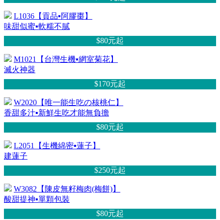
L1036【貢品▪阿膠棗】
味甜似蜜▪軟糯不膩
$80元
起
M1021【台灣生機▪網室菊花】
滅火神器
$170元
起
W2020【唯一能生吃の核桃仁】
香甜多汁▪新鮮生吃才能無負擔
$80元
起
L2051【生機綿密▪蓮子】
建蓮子
$250元
起
W3082【陳皮無籽梅肉(梅餅)】
酸甜提神▪單顆包裝
$80元
起