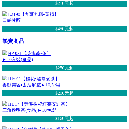
$210元
起
L2190【九蒸九曬▪黃精】
口感甘醇
$450元
起
熱賣商品
HA031【花旗蔘▪茶】
►10入裝(食品)
$250元
起
HE011【桂花▪黑蕎麥茶】
養顏美容▪去油解膩►10入/組
$200元
起
HB17【黃耆枸杞紅棗安迪茶】
三角透明茶(食品)►10包/組
$160元
起