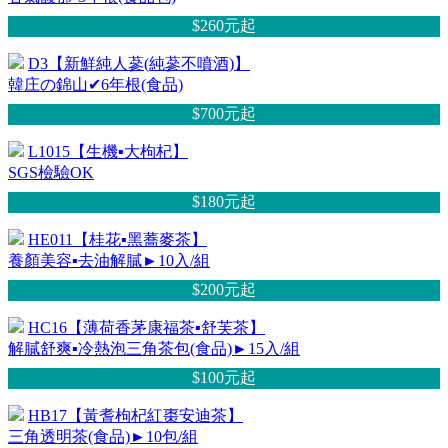
$260元
起
D3【新鮮純人蔘(純蔘不噴酒)】
韓庄の錦山✔6年根(食品)
$700元
起
L1015【生機▪大枸杞】
SGS檢驗OK
$180元
起
HE011【桂花▪黑蕎麥茶】
養顏美容▪去油解膩►10入/組
$200元
起
HC16【薄荷香茅康福茶▪舒芙茶】
解膩舒爽▪冷熱泡三角茶包(食品)►15入/組
$100元
起
HB17【黃耆枸杞紅棗安迪茶】
三角透明茶(食品)►10包/組