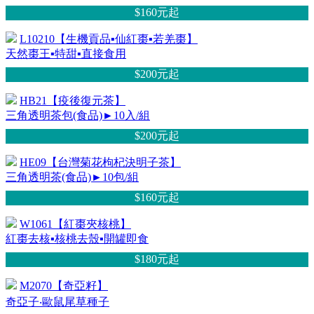
$160元
起
L10210【生機貢品▪仙紅棗▪若羌棗】
天然棗王▪特甜▪直接食用
$200元
起
HB21【疫後復元茶】
三角透明茶包(食品)►10入/組
$200元
起
HE09【台灣菊花枸杞決明子茶】
三角透明茶(食品)►10包/組
$160元
起
W1061【紅棗夾核桃】
紅棗去核▪核桃去殼▪開罐即食
$180元
起
M2070【奇亞籽】
奇亞子‧歐鼠尾草種子