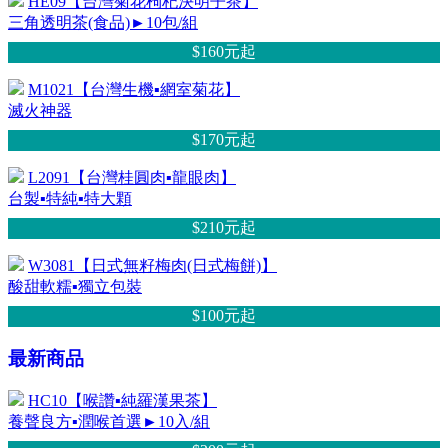
HE09【台灣菊花枸杞決明子茶】
三角透明茶(食品)►10包/組
$160元
起
M1021【台灣生機▪網室菊花】
滅火神器
$170元
起
L2091【台灣桂圓肉▪龍眼肉】
台製▪特純▪特大顆
$210元
起
W3081【日式無籽梅肉(日式梅餅)】
酸甜軟糯▪獨立包裝
$100元
起
最新商品
HC10【喉讚▪純羅漢果茶】
養聲良方▪潤喉首選►10入/組