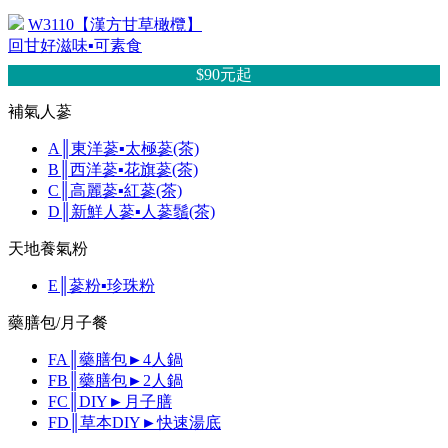
W3110【漢方甘草橄欖】
回甘好滋味▪可素食
$90元
起
補氣人蔘
A║東洋蔘▪太極蔘(茶)
B║西洋蔘▪花旗蔘(茶)
C║高麗蔘▪紅蔘(茶)
D║新鮮人蔘▪人蔘鬚(茶)
天地養氣粉
E║蔘粉▪珍珠粉
藥膳包/月子餐
FA║藥膳包►4人鍋
FB║藥膳包►2人鍋
FC║DIY►月子膳
FD║草本DIY►快速湯底