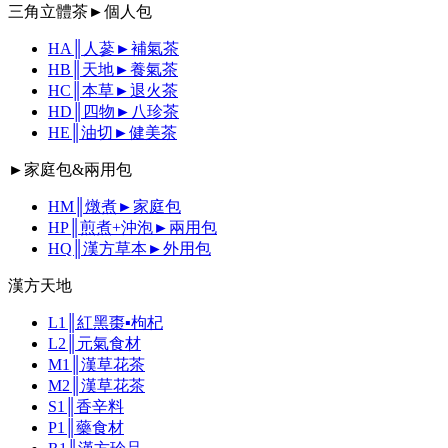
三角立體茶►個人包
HA║人蔘►補氣茶
HB║天地►養氣茶
HC║本草►退火茶
HD║四物►八珍茶
HE║油切►健美茶
►家庭包&兩用包
HM║燉煮►家庭包
HP║煎煮+沖泡►兩用包
HQ║漢方草本►外用包
漢方天地
L1║紅黑棗▪枸杞
L2║元氣食材
M1║漢草花茶
M2║漢草花茶
S1║香辛料
P1║藥食材