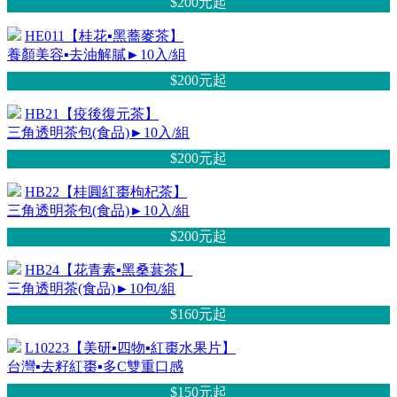
$200元
起
HE011【桂花▪黑蕎麥茶】
養顏美容▪去油解膩►10入/組
$200元
起
HB21【疫後復元茶】
三角透明茶包(食品)►10入/組
$200元
起
HB22【桂圓紅棗枸杞茶】
三角透明茶包(食品)►10入/組
$200元
起
HB24【花青素▪黑桑葚茶】
三角透明茶(食品)►10包/組
$160元
起
L10223【美研▪四物▪紅棗水果片】
台灣▪去籽紅棗▪多C雙重口感
$150元
起