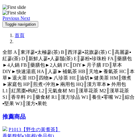
Previous
Next
Toggle navigation
首頁
全部
A║東洋蔘▪太極蔘(茶)
B║西洋蔘▪花旗蔘(茶)
C║高麗蔘▪
紅蔘(茶)
D║新鮮人蔘▪人蔘鬚(茶)
E║蔘粉▪珍珠粉
FA║藥膳包
►4人鍋
FB║藥膳包►2人鍋
FC║DIY►月子膳
FD║草本
DIY►快速湯底
HA║人蔘►補氣茶
HB║天地►養氣茶
HC║本
草►退火茶
HD║四物►八珍茶
HE║油切►健美茶
HM║燉煮
►家庭包
HP║煎煮+沖泡►兩用包
HQ║漢方草本►外用包
L1║紅黑棗▪枸杞
L2║元氣食材
M1║漢草花茶
M2║漢草花茶
S1║香辛料
P1║藥食材
R1║漢方珍品
W1║養生▪零嘴
W2║綜合
▪堅果
W3║漢方▪果乾
推薦商品
P1013【野生の黃耆茶】
香氣馥郁▪3年根(食品包)