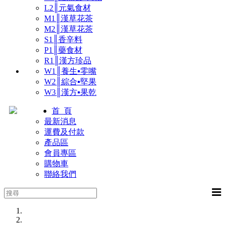
L2║元氣食材
M1║漢草花茶
M2║漢草花茶
S1║香辛料
P1║藥食材
R1║漢方珍品
W1║養生▪零嘴
W2║綜合▪堅果
W3║漢方▪果乾
首 頁
最新消息
運費及付款
產品區
會員專區
購物車
聯絡我們