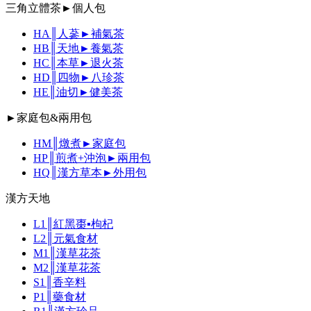
三角立體茶►個人包
HA║人蔘►補氣茶
HB║天地►養氣茶
HC║本草►退火茶
HD║四物►八珍茶
HE║油切►健美茶
►家庭包&兩用包
HM║燉煮►家庭包
HP║煎煮+沖泡►兩用包
HQ║漢方草本►外用包
漢方天地
L1║紅黑棗▪枸杞
L2║元氣食材
M1║漢草花茶
M2║漢草花茶
S1║香辛料
P1║藥食材