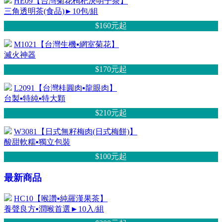
HE09【台灣菊花枸杞決明子茶】
三角透明茶(食品)►10包/組
$160元
起
M1021【台灣生機▪網室菊花】
滅火神器
$170元
起
L2091【台灣桂圓肉▪龍眼肉】
台製▪特純▪特大顆
$210元
起
W3081【日式無籽梅肉(日式梅餅)】
酸甜軟糯▪獨立包裝
$100元
起
最新商品
HC10【喉讚▪純羅漢果茶】
養聲良方▪潤喉首選►10入/組