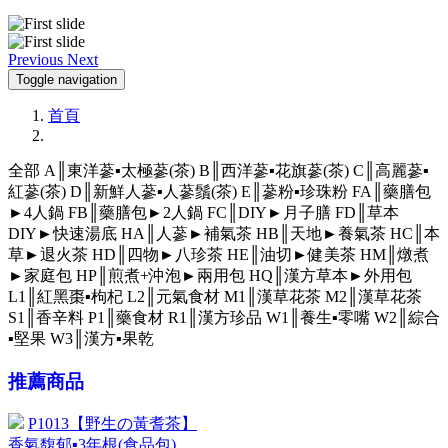
Previous
Next
Toggle navigation
首頁
全部
A║東洋蔘▪太極蔘(茶)
B║西洋蔘▪花旗蔘(茶)
C║高麗蔘▪
紅蔘(茶)
D║新鮮人蔘▪人蔘鬚(茶)
E║蔘粉▪珍珠粉
FA║藥膳包
►4人鍋
FB║藥膳包►2人鍋
FC║DIY►月子膳
FD║草本
DIY►快速湯底
HA║人蔘►補氣茶
HB║天地►養氣茶
HC║本
草►退火茶
HD║四物►八珍茶
HE║油切►健美茶
HM║燉煮
►家庭包
HP║煎煮+沖泡►兩用包
HQ║漢方草本►外用包
L1║紅黑棗▪枸杞
L2║元氣食材
M1║漢草花茶
M2║漢草花茶
S1║香辛料
P1║藥食材
R1║漢方珍品
W1║養生▪零嘴
W2║綜合
▪堅果
W3║漢方▪果乾
推薦商品
P1013【野生の黃耆茶】
香氣馥郁▪3年根(食品包)