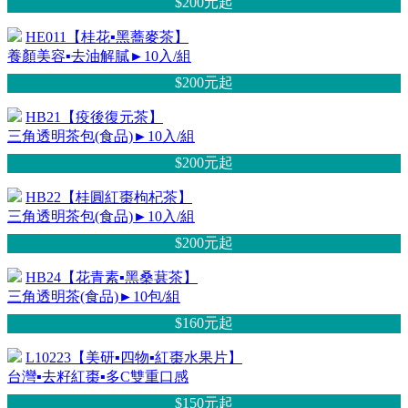
$200元
起
HE011【桂花▪黑蕎麥茶】
養顏美容▪去油解膩►10入/組
$200元
起
HB21【疫後復元茶】
三角透明茶包(食品)►10入/組
$200元
起
HB22【桂圓紅棗枸杞茶】
三角透明茶包(食品)►10入/組
$200元
起
HB24【花青素▪黑桑葚茶】
三角透明茶(食品)►10包/組
$160元
起
L10223【美研▪四物▪紅棗水果片】
台灣▪去籽紅棗▪多C雙重口感
$150元
起