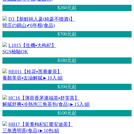
$260元
起
D3【新鮮純人蔘(純蔘不噴酒)】
韓庄の錦山✔6年根(食品)
$700元
起
L1015【生機▪大枸杞】
SGS檢驗OK
$180元
起
HE011【桂花▪黑蕎麥茶】
養顏美容▪去油解膩►10入/組
$200元
起
HC16【薄荷香茅康福茶▪舒芙茶】
解膩舒爽▪冷熱泡三角茶包(食品)►15入/組
$100元
起
HB17【黃耆枸杞紅棗安迪茶】
三角透明茶(食品)►10包/組