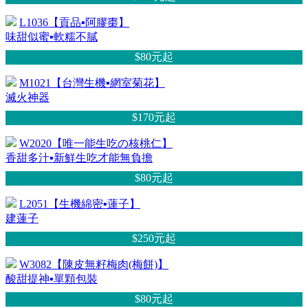
L1036【貢品▪阿膠棗】
味甜似蜜▪軟糯不膩
$80元
起
M1021【台灣生機▪網室菊花】
滅火神器
$170元
起
W2020【唯一能生吃の核桃仁】
香甜多汁▪新鮮生吃才能無負擔
$80元
起
L2051【生機綿密▪蓮子】
建蓮子
$250元
起
W3082【陳皮無籽梅肉(梅餅)】
酸甜提神▪單顆包裝
$80元
起