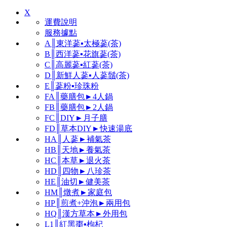
X
運費說明
服務據點
A║東洋蔘▪太極蔘(茶)
B║西洋蔘▪花旗蔘(茶)
C║高麗蔘▪紅蔘(茶)
D║新鮮人蔘▪人蔘鬚(茶)
E║蔘粉▪珍珠粉
FA║藥膳包►4人鍋
FB║藥膳包►2人鍋
FC║DIY►月子膳
FD║草本DIY►快速湯底
HA║人蔘►補氣茶
HB║天地►養氣茶
HC║本草►退火茶
HD║四物►八珍茶
HE║油切►健美茶
HM║燉煮►家庭包
HP║煎煮+沖泡►兩用包
HQ║漢方草本►外用包
L1║紅黑棗▪枸杞