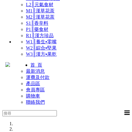
L2║元氣食材
M1║漢草花茶
M2║漢草花茶
S1║香辛料
P1║藥食材
R1║漢方珍品
W1║養生▪零嘴
W2║綜合▪堅果
W3║漢方▪果乾
首 頁
最新消息
運費及付款
產品區
會員專區
購物車
聯絡我們