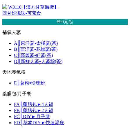
W3110【漢方甘草橄欖】
回甘好滋味▪可素食
$90元
起
補氣人蔘
A║東洋蔘▪太極蔘(茶)
B║西洋蔘▪花旗蔘(茶)
C║高麗蔘▪紅蔘(茶)
D║新鮮人蔘▪人蔘鬚(茶)
天地養氣粉
E║蔘粉▪珍珠粉
藥膳包/月子餐
FA║藥膳包►4人鍋
FB║藥膳包►2人鍋
FC║DIY►月子膳
FD║草本DIY►快速湯底