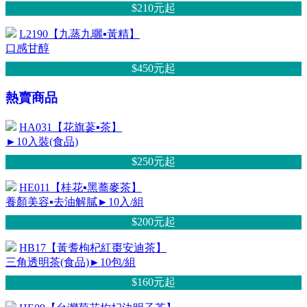
$210元
起
L2190【九蒸九曬▪黃精】
口感甘醇
$450元
起
熱賣商品
HA031【花旗蔘▪茶】
►10入裝(食品)
$250元
起
HE011【桂花▪黑蕎麥茶】
養顏美容▪去油解膩►10入/組
$200元
起
HB17【黃耆枸杞紅棗安迪茶】
三角透明茶(食品)►10包/組
$160元
起