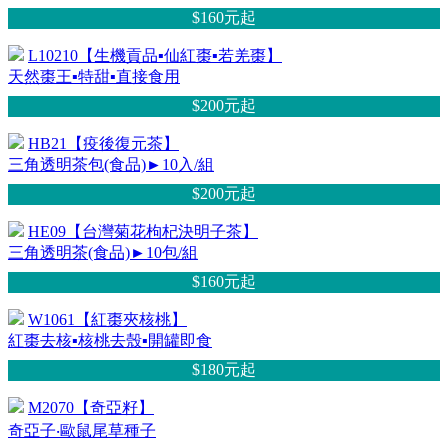
$160元
起
L10210【生機貢品▪仙紅棗▪若羌棗】
天然棗王▪特甜▪直接食用
$200元
起
HB21【疫後復元茶】
三角透明茶包(食品)►10入/組
$200元
起
HE09【台灣菊花枸杞決明子茶】
三角透明茶(食品)►10包/組
$160元
起
W1061【紅棗夾核桃】
紅棗去核▪核桃去殼▪開罐即食
$180元
起
M2070【奇亞籽】
奇亞子‧歐鼠尾草種子