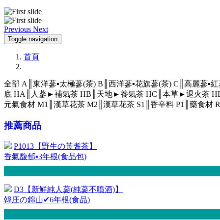
Previous
Next
Toggle navigation
首頁
全部
A║東洋蔘▪太極蔘(茶)
B║西洋蔘▪花旗蔘(茶)
C║高麗蔘▪紅
底
HA║人蔘►補氣茶
HB║天地►養氣茶
HC║本草►退火茶
H
元氣食材
M1║漢草花茶
M2║漢草花茶
S1║香辛料
P1║藥食材
推薦商品
P1013【野生の黃耆茶】
香氣馥郁▪3年根(食品包)
D3【新鮮純人蔘(純蔘不噴酒)】
韓庄の錦山✔6年根(食品)