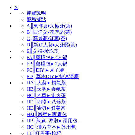
X
運費說明
服務據點
A║東洋蔘▪太極蔘(茶)
B║西洋蔘▪花旗蔘(茶)
C║高麗蔘▪紅蔘(茶)
D║新鮮人蔘▪人蔘鬚(茶)
E║蔘粉▪珍珠粉
FA║藥膳包►4人鍋
FB║藥膳包►2人鍋
FC║DIY►月子膳
FD║草本DIY►快速湯底
HA║人蔘►補氣茶
HB║天地►養氣茶
HC║本草►退火茶
HD║四物►八珍茶
HE║油切►健美茶
HM║燉煮►家庭包
HP║煎煮+沖泡►兩用包
HQ║漢方草本►外用包
L1║紅黑棗▪枸杞