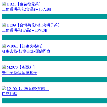
HB21【疫後復元茶】
三角透明茶包(食品)►10入/組
HE09【台灣菊花枸杞決明子茶】
三角透明茶(食品)►10包/組
W1061【紅棗夾核桃】
紅棗去核▪核桃去殼▪開罐即食
M2070【奇亞籽】
奇亞子‧歐鼠尾草種子
L2190【九蒸九曬▪黃精】
口感甘醇