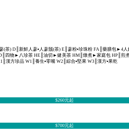
蔘(茶)
D║新鮮人蔘▪人蔘鬚(茶)
E║蔘粉▪珍珠粉
FA║藥膳包►4
D║四物►八珍茶
HE║油切►健美茶
HM║燉煮►家庭包
HP║煎
R1║漢方珍品
W1║養生▪零嘴
W2║綜合▪堅果
W3║漢方▪果乾
$260元
起
$700元
起