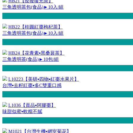
HB21【疫後復元茶】
三角透明茶包(食品)►10入/組
HB22【桂圓紅棗枸杞茶】
三角透明茶包(食品)►10入/組
HB24【花青素▪黑桑葚茶】
三角透明茶(食品)►10包/組
L10223【美研▪四物▪紅棗水果片】
台灣▪去籽紅棗▪多C雙重口感
L1036【貢品▪阿膠棗】
味甜似蜜▪軟糯不膩
M1021【台灣生機▪網室菊花】