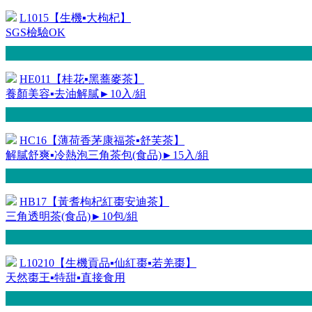
L1015【生機▪大枸杞】
SGS檢驗OK
HE011【桂花▪黑蕎麥茶】
養顏美容▪去油解膩►10入/組
HC16【薄荷香茅康福茶▪舒芙茶】
解膩舒爽▪冷熱泡三角茶包(食品)►15入/組
HB17【黃耆枸杞紅棗安迪茶】
三角透明茶(食品)►10包/組
L10210【生機貢品▪仙紅棗▪若羌棗】
天然棗王▪特甜▪直接食用