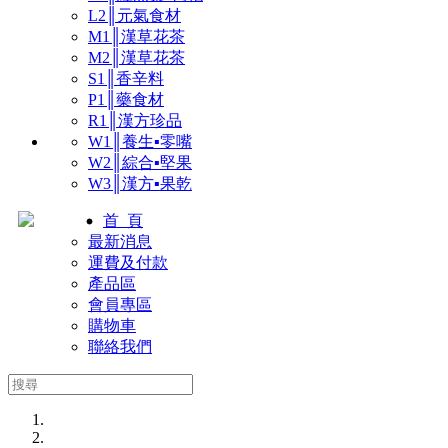
L2║元氣食材
M1║漢草花茶
M2║漢草花茶
S1║香辛料
P1║藥食材
R1║漢方珍品
W1║養生▪零嘴
W2║綜合▪堅果
W3║漢方▪果乾
首 頁
最新消息
運費及付款
產品區
會員專區
購物車
聯絡我們