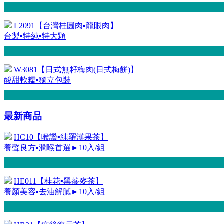
L2091【台灣桂圓肉▪龍眼肉】
台製▪特純▪特大顆
W3081【日式無籽梅肉(日式梅餅)】
酸甜軟糯▪獨立包裝
最新商品
HC10【喉讚▪純羅漢果茶】
養聲良方▪潤喉首選►10入/組
HE011【桂花▪黑蕎麥茶】
養顏美容▪去油解膩►10入/組