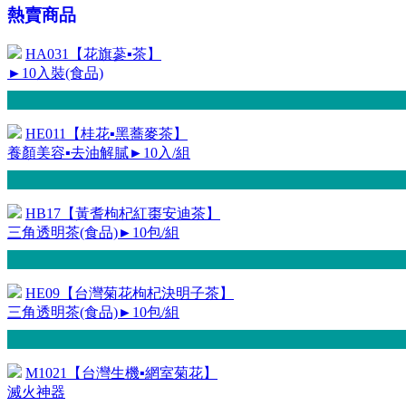
熱賣商品
HA031【花旗蔘▪茶】
►10入裝(食品)
HE011【桂花▪黑蕎麥茶】
養顏美容▪去油解膩►10入/組
HB17【黃耆枸杞紅棗安迪茶】
三角透明茶(食品)►10包/組
HE09【台灣菊花枸杞決明子茶】
三角透明茶(食品)►10包/組
M1021【台灣生機▪網室菊花】
滅火神器