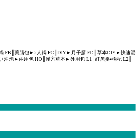
人鍋
FB║藥膳包►2人鍋
FC║DIY►月子膳
FD║草本DIY►快速湯
煮+沖泡►兩用包
HQ║漢方草本►外用包
L1║紅黑棗▪枸杞
L2║