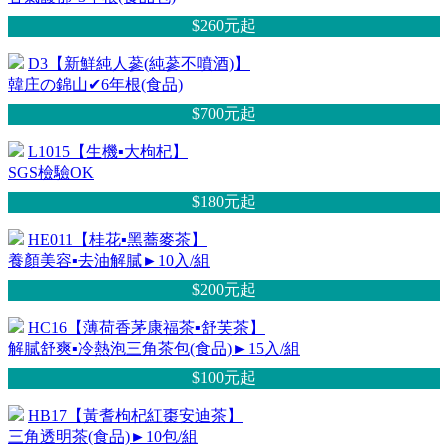
$260元
起
D3【新鮮純人蔘(純蔘不噴酒)】
韓庄の錦山✔6年根(食品)
$700元
起
L1015【生機▪大枸杞】
SGS檢驗OK
$180元
起
HE011【桂花▪黑蕎麥茶】
養顏美容▪去油解膩►10入/組
$200元
起
HC16【薄荷香茅康福茶▪舒芙茶】
解膩舒爽▪冷熱泡三角茶包(食品)►15入/組
$100元
起
HB17【黃耆枸杞紅棗安迪茶】
三角透明茶(食品)►10包/組