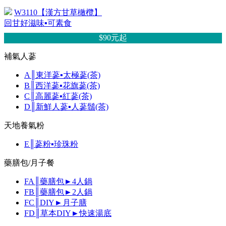
W3110【漢方甘草橄欖】
回甘好滋味▪可素食
$90元
起
補氣人蔘
A║東洋蔘▪太極蔘(茶)
B║西洋蔘▪花旗蔘(茶)
C║高麗蔘▪紅蔘(茶)
D║新鮮人蔘▪人蔘鬚(茶)
天地養氣粉
E║蔘粉▪珍珠粉
藥膳包/月子餐
FA║藥膳包►4人鍋
FB║藥膳包►2人鍋
FC║DIY►月子膳
FD║草本DIY►快速湯底