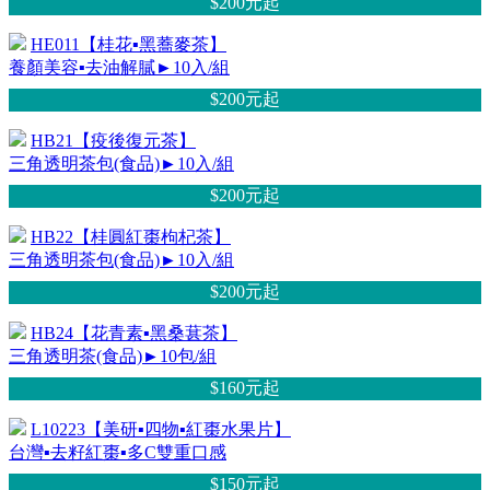
$200元
起
HE011【桂花▪黑蕎麥茶】
養顏美容▪去油解膩►10入/組
$200元
起
HB21【疫後復元茶】
三角透明茶包(食品)►10入/組
$200元
起
HB22【桂圓紅棗枸杞茶】
三角透明茶包(食品)►10入/組
$200元
起
HB24【花青素▪黑桑葚茶】
三角透明茶(食品)►10包/組
$160元
起
L10223【美研▪四物▪紅棗水果片】
台灣▪去籽紅棗▪多C雙重口感
$150元
起