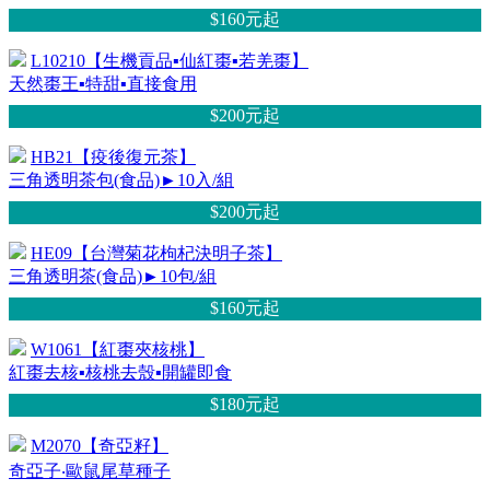
$160元
起
L10210【生機貢品▪仙紅棗▪若羌棗】
天然棗王▪特甜▪直接食用
$200元
起
HB21【疫後復元茶】
三角透明茶包(食品)►10入/組
$200元
起
HE09【台灣菊花枸杞決明子茶】
三角透明茶(食品)►10包/組
$160元
起
W1061【紅棗夾核桃】
紅棗去核▪核桃去殼▪開罐即食
$180元
起
M2070【奇亞籽】
奇亞子‧歐鼠尾草種子