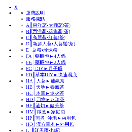
X
運費說明
服務據點
A║東洋蔘▪太極蔘(茶)
B║西洋蔘▪花旗蔘(茶)
C║高麗蔘▪紅蔘(茶)
D║新鮮人蔘▪人蔘鬚(茶)
E║蔘粉▪珍珠粉
FA║藥膳包►4人鍋
FB║藥膳包►2人鍋
FC║DIY►月子膳
FD║草本DIY►快速湯底
HA║人蔘►補氣茶
HB║天地►養氣茶
HC║本草►退火茶
HD║四物►八珍茶
HE║油切►健美茶
HM║燉煮►家庭包
HP║煎煮+沖泡►兩用包
HQ║漢方草本►外用包
L1║紅黑棗▪枸杞