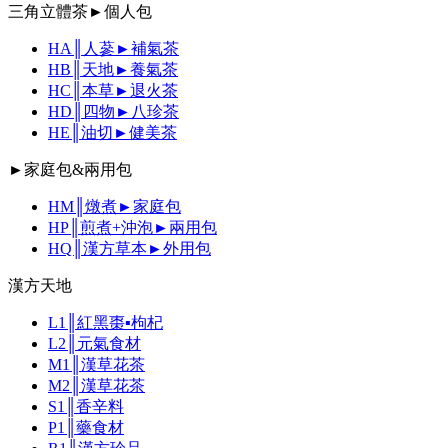
三角立體茶►個人包
HA║人蔘►補氣茶
HB║天地►養氣茶
HC║本草►退火茶
HD║四物►八珍茶
HE║油切►健美茶
►家庭包&兩用包
HM║燉煮►家庭包
HP║煎煮+沖泡►兩用包
HQ║漢方草本►外用包
漢方天地
L1║紅黑棗▪枸杞
L2║元氣食材
M1║漢草花茶
M2║漢草花茶
S1║香辛料
P1║藥食材