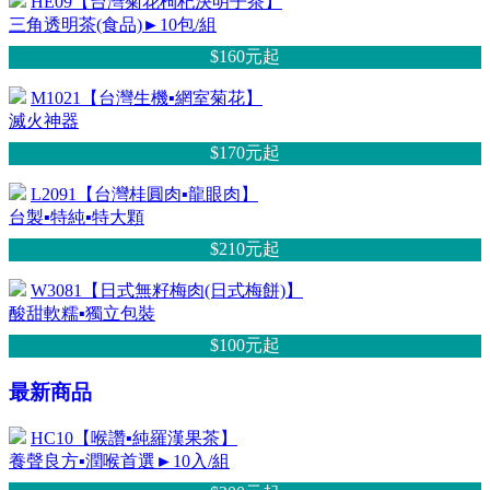
HE09【台灣菊花枸杞決明子茶】
三角透明茶(食品)►10包/組
$160元
起
M1021【台灣生機▪網室菊花】
滅火神器
$170元
起
L2091【台灣桂圓肉▪龍眼肉】
台製▪特純▪特大顆
$210元
起
W3081【日式無籽梅肉(日式梅餅)】
酸甜軟糯▪獨立包裝
$100元
起
最新商品
HC10【喉讚▪純羅漢果茶】
養聲良方▪潤喉首選►10入/組