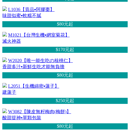
L1036【貢品▪阿膠棗】
味甜似蜜▪軟糯不膩
$80元
起
M1021【台灣生機▪網室菊花】
滅火神器
$170元
起
W2020【唯一能生吃の核桃仁】
香甜多汁▪新鮮生吃才能無負擔
$80元
起
L2051【生機綿密▪蓮子】
建蓮子
$250元
起
W3082【陳皮無籽梅肉(梅餅)】
酸甜提神▪單顆包裝
$80元
起