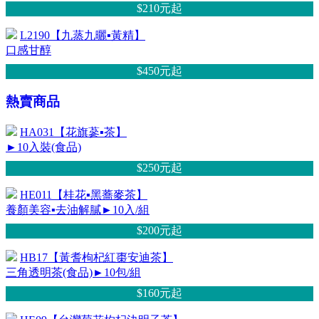
$210元
起
L2190【九蒸九曬▪黃精】
口感甘醇
$450元
起
熱賣商品
HA031【花旗蔘▪茶】
►10入裝(食品)
$250元
起
HE011【桂花▪黑蕎麥茶】
養顏美容▪去油解膩►10入/組
$200元
起
HB17【黃耆枸杞紅棗安迪茶】
三角透明茶(食品)►10包/組
$160元
起