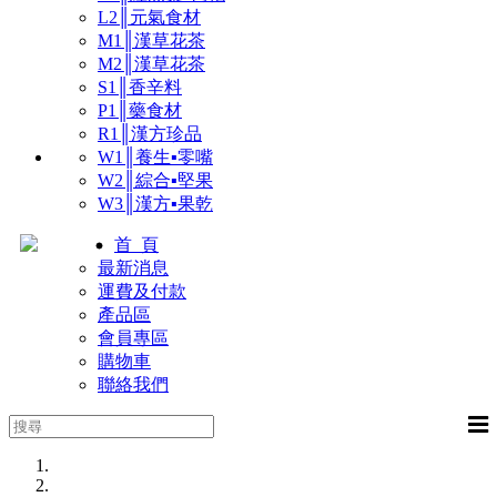
L2║元氣食材
M1║漢草花茶
M2║漢草花茶
S1║香辛料
P1║藥食材
R1║漢方珍品
W1║養生▪零嘴
W2║綜合▪堅果
W3║漢方▪果乾
首 頁
最新消息
運費及付款
產品區
會員專區
購物車
聯絡我們