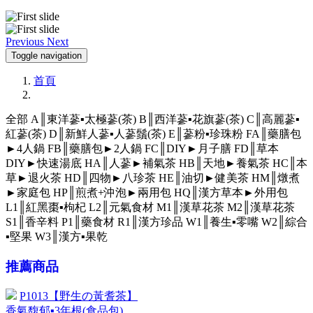
Previous
Next
Toggle navigation
首頁
全部
A║東洋蔘▪太極蔘(茶)
B║西洋蔘▪花旗蔘(茶)
C║高麗蔘▪
紅蔘(茶)
D║新鮮人蔘▪人蔘鬚(茶)
E║蔘粉▪珍珠粉
FA║藥膳包
►4人鍋
FB║藥膳包►2人鍋
FC║DIY►月子膳
FD║草本
DIY►快速湯底
HA║人蔘►補氣茶
HB║天地►養氣茶
HC║本
草►退火茶
HD║四物►八珍茶
HE║油切►健美茶
HM║燉煮
►家庭包
HP║煎煮+沖泡►兩用包
HQ║漢方草本►外用包
L1║紅黑棗▪枸杞
L2║元氣食材
M1║漢草花茶
M2║漢草花茶
S1║香辛料
P1║藥食材
R1║漢方珍品
W1║養生▪零嘴
W2║綜合
▪堅果
W3║漢方▪果乾
推薦商品
P1013【野生の黃耆茶】
香氣馥郁▪3年根(食品包)