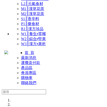
L2║元氣食材
M1║漢草花茶
M2║漢草花茶
S1║香辛料
P1║藥食材
R1║漢方珍品
W1║養生▪零嘴
W2║綜合▪堅果
W3║漢方▪果乾
首 頁
最新消息
運費及付款
產品區
會員專區
購物車
聯絡我們