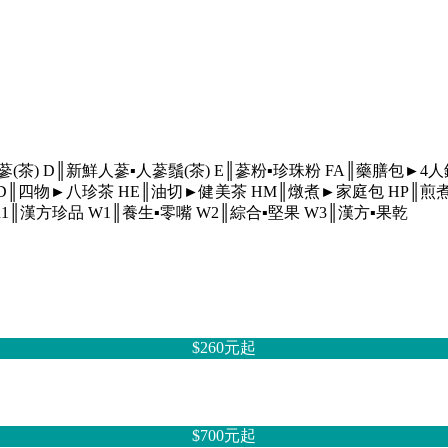
蔘(茶)
D║新鮮人蔘▪人蔘鬚(茶)
E║蔘粉▪珍珠粉
FA║藥膳包►4
D║四物►八珍茶
HE║油切►健美茶
HM║燉煮►家庭包
HP║煎
R1║漢方珍品
W1║養生▪零嘴
W2║綜合▪堅果
W3║漢方▪果乾
$260元
起
$700元
起