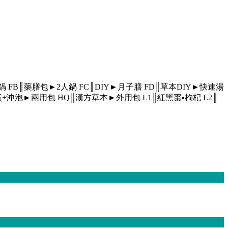
人鍋
FB║藥膳包►2人鍋
FC║DIY►月子膳
FD║草本DIY►快速湯
煮+沖泡►兩用包
HQ║漢方草本►外用包
L1║紅黑棗▪枸杞
L2║