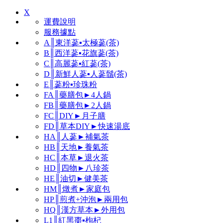
X
運費說明
服務據點
A║東洋蔘▪太極蔘(茶)
B║西洋蔘▪花旗蔘(茶)
C║高麗蔘▪紅蔘(茶)
D║新鮮人蔘▪人蔘鬚(茶)
E║蔘粉▪珍珠粉
FA║藥膳包►4人鍋
FB║藥膳包►2人鍋
FC║DIY►月子膳
FD║草本DIY►快速湯底
HA║人蔘►補氣茶
HB║天地►養氣茶
HC║本草►退火茶
HD║四物►八珍茶
HE║油切►健美茶
HM║燉煮►家庭包
HP║煎煮+沖泡►兩用包
HQ║漢方草本►外用包
L1║紅黑棗▪枸杞