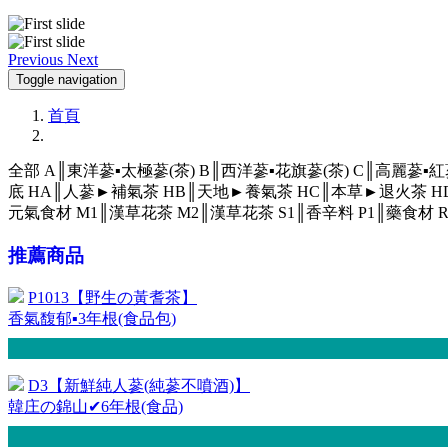
Previous
Next
Toggle navigation
首頁
全部
A║東洋蔘▪太極蔘(茶)
B║西洋蔘▪花旗蔘(茶)
C║高麗蔘▪紅
底
HA║人蔘►補氣茶
HB║天地►養氣茶
HC║本草►退火茶
H
元氣食材
M1║漢草花茶
M2║漢草花茶
S1║香辛料
P1║藥食材
推薦商品
P1013【野生の黃耆茶】
香氣馥郁▪3年根(食品包)
D3【新鮮純人蔘(純蔘不噴酒)】
韓庄の錦山✔6年根(食品)