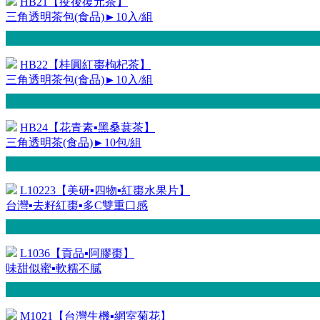
HB21【疫後復元茶】
三角透明茶包(食品)►10入/組
HB22【桂圓紅棗枸杞茶】
三角透明茶包(食品)►10入/組
HB24【花青素▪黑桑葚茶】
三角透明茶(食品)►10包/組
L10223【美研▪四物▪紅棗水果片】
台灣▪去籽紅棗▪多C雙重口感
L1036【貢品▪阿膠棗】
味甜似蜜▪軟糯不膩
M1021【台灣生機▪網室菊花】