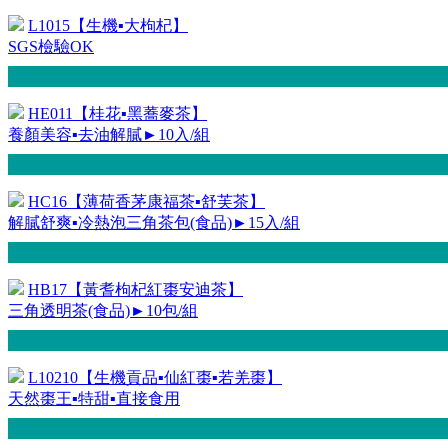
L1015【生機▪大枸杞】
SGS檢驗OK
HE011【桂花▪黑蕎麥茶】
養顏美容▪去油解膩►10入/組
HC16【薄荷香茅康福茶▪舒芙茶】
解膩舒爽▪冷熱泡三角茶包(食品)►15入/組
HB17【黃耆枸杞紅棗安迪茶】
三角透明茶(食品)►10包/組
L10210【生機貢品▪仙紅棗▪若羌棗】
天然棗王▪特甜▪直接食用