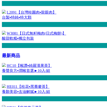
L2091【台灣桂圓肉▪龍眼肉】
台製▪特純▪特大顆
W3081【日式無籽梅肉(日式梅餅)】
酸甜軟糯▪獨立包裝
最新商品
HC10【喉讚▪純羅漢果茶】
養聲良方▪潤喉首選►10入/組
HE011【桂花▪黑蕎麥茶】
養顏美容▪去油解膩►10入/組