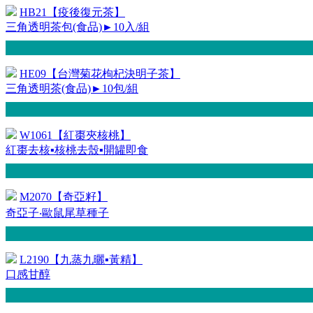
HB21【疫後復元茶】
三角透明茶包(食品)►10入/組
HE09【台灣菊花枸杞決明子茶】
三角透明茶(食品)►10包/組
W1061【紅棗夾核桃】
紅棗去核▪核桃去殼▪開罐即食
M2070【奇亞籽】
奇亞子‧歐鼠尾草種子
L2190【九蒸九曬▪黃精】
口感甘醇