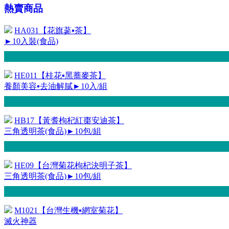
熱賣商品
HA031【花旗蔘▪茶】
►10入裝(食品)
HE011【桂花▪黑蕎麥茶】
養顏美容▪去油解膩►10入/組
HB17【黃耆枸杞紅棗安迪茶】
三角透明茶(食品)►10包/組
HE09【台灣菊花枸杞決明子茶】
三角透明茶(食品)►10包/組
M1021【台灣生機▪網室菊花】
滅火神器