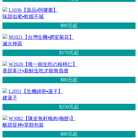
L1036【貢品▪阿膠棗】
味甜似蜜▪軟糯不膩
$80元
起
M1021【台灣生機▪網室菊花】
滅火神器
$170元
起
W2020【唯一能生吃の核桃仁】
香甜多汁▪新鮮生吃才能無負擔
$80元
起
L2051【生機綿密▪蓮子】
建蓮子
$250元
起
W3082【陳皮無籽梅肉(梅餅)】
酸甜提神▪單顆包裝
$80元
起