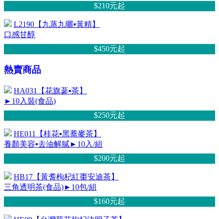
$210元
起
L2190【九蒸九曬▪黃精】
口感甘醇
$450元
起
熱賣商品
HA031【花旗蔘▪茶】
►10入裝(食品)
$250元
起
HE011【桂花▪黑蕎麥茶】
養顏美容▪去油解膩►10入/組
$200元
起
HB17【黃耆枸杞紅棗安迪茶】
三角透明茶(食品)►10包/組
$160元
起