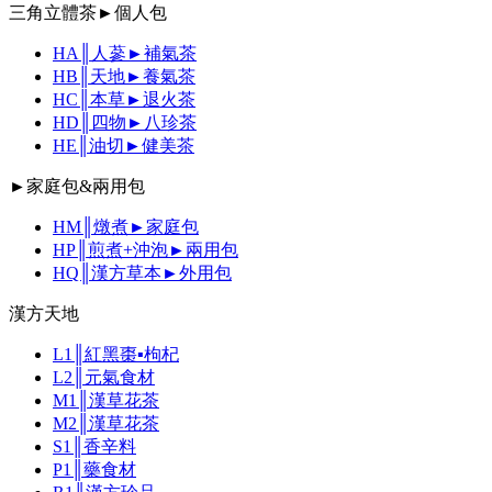
三角立體茶►個人包
HA║人蔘►補氣茶
HB║天地►養氣茶
HC║本草►退火茶
HD║四物►八珍茶
HE║油切►健美茶
►家庭包&兩用包
HM║燉煮►家庭包
HP║煎煮+沖泡►兩用包
HQ║漢方草本►外用包
漢方天地
L1║紅黑棗▪枸杞
L2║元氣食材
M1║漢草花茶
M2║漢草花茶
S1║香辛料
P1║藥食材