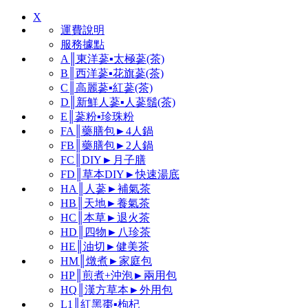
X
運費說明
服務據點
A║東洋蔘▪太極蔘(茶)
B║西洋蔘▪花旗蔘(茶)
C║高麗蔘▪紅蔘(茶)
D║新鮮人蔘▪人蔘鬚(茶)
E║蔘粉▪珍珠粉
FA║藥膳包►4人鍋
FB║藥膳包►2人鍋
FC║DIY►月子膳
FD║草本DIY►快速湯底
HA║人蔘►補氣茶
HB║天地►養氣茶
HC║本草►退火茶
HD║四物►八珍茶
HE║油切►健美茶
HM║燉煮►家庭包
HP║煎煮+沖泡►兩用包
HQ║漢方草本►外用包
L1║紅黑棗▪枸杞