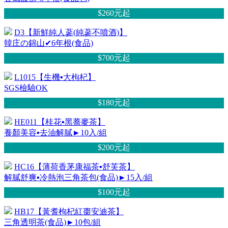
$260元
起
D3【新鮮純人蔘(純蔘不噴酒)】
韓庄の錦山✔6年根(食品)
$700元
起
L1015【生機▪大枸杞】
SGS檢驗OK
$180元
起
HE011【桂花▪黑蕎麥茶】
養顏美容▪去油解膩►10入/組
$200元
起
HC16【薄荷香茅康福茶▪舒芙茶】
解膩舒爽▪冷熱泡三角茶包(食品)►15入/組
$100元
起
HB17【黃耆枸杞紅棗安迪茶】
三角透明茶(食品)►10包/組