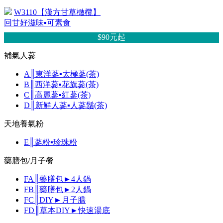
W3110【漢方甘草橄欖】
回甘好滋味▪可素食
$90元
起
補氣人蔘
A║東洋蔘▪太極蔘(茶)
B║西洋蔘▪花旗蔘(茶)
C║高麗蔘▪紅蔘(茶)
D║新鮮人蔘▪人蔘鬚(茶)
天地養氣粉
E║蔘粉▪珍珠粉
藥膳包/月子餐
FA║藥膳包►4人鍋
FB║藥膳包►2人鍋
FC║DIY►月子膳
FD║草本DIY►快速湯底