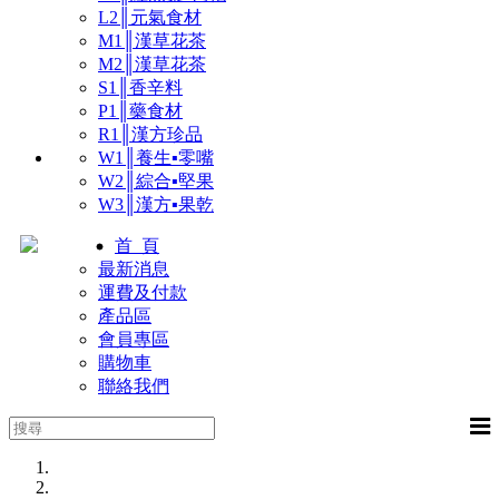
L2║元氣食材
M1║漢草花茶
M2║漢草花茶
S1║香辛料
P1║藥食材
R1║漢方珍品
W1║養生▪零嘴
W2║綜合▪堅果
W3║漢方▪果乾
首 頁
最新消息
運費及付款
產品區
會員專區
購物車
聯絡我們