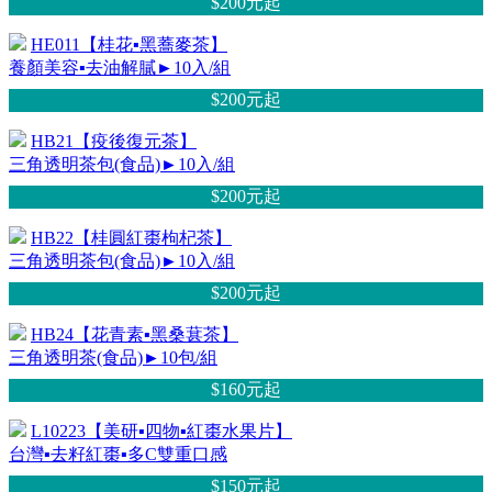
$200元
起
HE011【桂花▪黑蕎麥茶】
養顏美容▪去油解膩►10入/組
$200元
起
HB21【疫後復元茶】
三角透明茶包(食品)►10入/組
$200元
起
HB22【桂圓紅棗枸杞茶】
三角透明茶包(食品)►10入/組
$200元
起
HB24【花青素▪黑桑葚茶】
三角透明茶(食品)►10包/組
$160元
起
L10223【美研▪四物▪紅棗水果片】
台灣▪去籽紅棗▪多C雙重口感
$150元
起