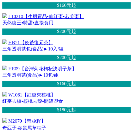
$160元
起
L10210【生機貢品▪仙紅棗▪若羌棗】
天然棗王▪特甜▪直接食用
$200元
起
HB21【疫後復元茶】
三角透明茶包(食品)►10入/組
$200元
起
HE09【台灣菊花枸杞決明子茶】
三角透明茶(食品)►10包/組
$160元
起
W1061【紅棗夾核桃】
紅棗去核▪核桃去殼▪開罐即食
$180元
起
M2070【奇亞籽】
奇亞子‧歐鼠尾草種子