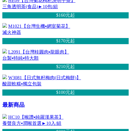
HE09【台灣菊花枸杞決明子茶】
三角透明茶(食品)►10包/組
$160元
起
M1021【台灣生機▪網室菊花】
滅火神器
$170元
起
L2091【台灣桂圓肉▪龍眼肉】
台製▪特純▪特大顆
$210元
起
W3081【日式無籽梅肉(日式梅餅)】
酸甜軟糯▪獨立包裝
$100元
起
最新商品
HC10【喉讚▪純羅漢果茶】
養聲良方▪潤喉首選►10入/組