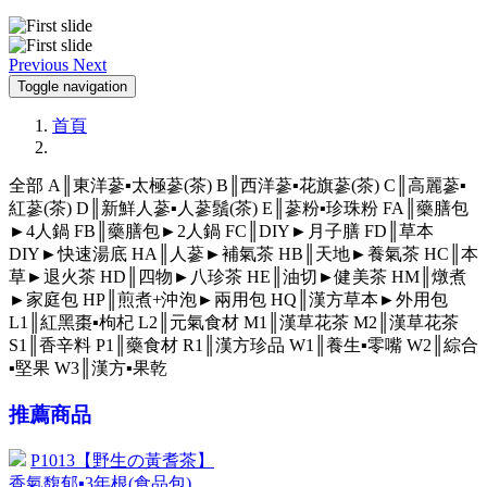
Previous
Next
Toggle navigation
首頁
全部
A║東洋蔘▪太極蔘(茶)
B║西洋蔘▪花旗蔘(茶)
C║高麗蔘▪
紅蔘(茶)
D║新鮮人蔘▪人蔘鬚(茶)
E║蔘粉▪珍珠粉
FA║藥膳包
►4人鍋
FB║藥膳包►2人鍋
FC║DIY►月子膳
FD║草本
DIY►快速湯底
HA║人蔘►補氣茶
HB║天地►養氣茶
HC║本
草►退火茶
HD║四物►八珍茶
HE║油切►健美茶
HM║燉煮
►家庭包
HP║煎煮+沖泡►兩用包
HQ║漢方草本►外用包
L1║紅黑棗▪枸杞
L2║元氣食材
M1║漢草花茶
M2║漢草花茶
S1║香辛料
P1║藥食材
R1║漢方珍品
W1║養生▪零嘴
W2║綜合
▪堅果
W3║漢方▪果乾
推薦商品
P1013【野生の黃耆茶】
香氣馥郁▪3年根(食品包)