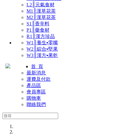
L2║元氣食材
M1║漢草花茶
M2║漢草花茶
S1║香辛料
P1║藥食材
R1║漢方珍品
W1║養生▪零嘴
W2║綜合▪堅果
W3║漢方▪果乾
首 頁
最新消息
運費及付款
產品區
會員專區
購物車
聯絡我們