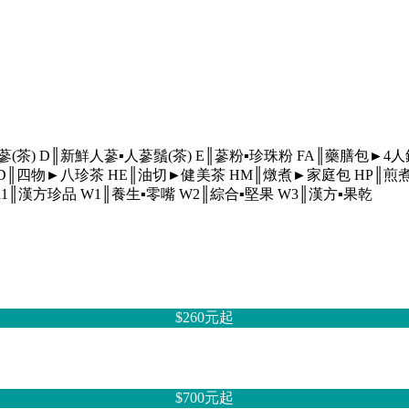
蔘(茶)
D║新鮮人蔘▪人蔘鬚(茶)
E║蔘粉▪珍珠粉
FA║藥膳包►4
D║四物►八珍茶
HE║油切►健美茶
HM║燉煮►家庭包
HP║煎
R1║漢方珍品
W1║養生▪零嘴
W2║綜合▪堅果
W3║漢方▪果乾
$260元
起
$700元
起