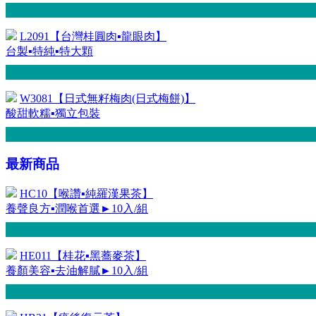
L2091【台灣桂圓肉▪龍眼肉】
台製▪特純▪特大顆
W3081【日式無籽梅肉(日式梅餅)】
酸甜軟糯▪獨立包裝
最新商品
HC10【喉讚▪純羅漢果茶】
養聲良方▪潤喉首選►10入/組
HE011【桂花▪黑蕎麥茶】
養顏美容▪去油解膩►10入/組