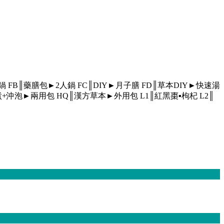
人鍋
FB║藥膳包►2人鍋
FC║DIY►月子膳
FD║草本DIY►快速湯
煮+沖泡►兩用包
HQ║漢方草本►外用包
L1║紅黑棗▪枸杞
L2║