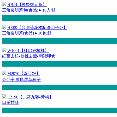
HB21【疫後復元茶】
三角透明茶包(食品)►10入/組
HE09【台灣菊花枸杞決明子茶】
三角透明茶(食品)►10包/組
W1061【紅棗夾核桃】
紅棗去核▪核桃去殼▪開罐即食
M2070【奇亞籽】
奇亞子‧歐鼠尾草種子
L2190【九蒸九曬▪黃精】
口感甘醇