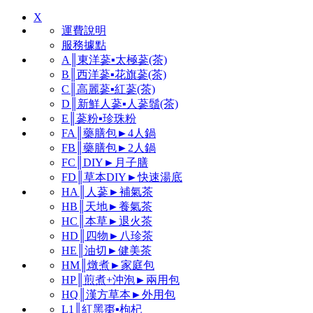
X
運費說明
服務據點
A║東洋蔘▪太極蔘(茶)
B║西洋蔘▪花旗蔘(茶)
C║高麗蔘▪紅蔘(茶)
D║新鮮人蔘▪人蔘鬚(茶)
E║蔘粉▪珍珠粉
FA║藥膳包►4人鍋
FB║藥膳包►2人鍋
FC║DIY►月子膳
FD║草本DIY►快速湯底
HA║人蔘►補氣茶
HB║天地►養氣茶
HC║本草►退火茶
HD║四物►八珍茶
HE║油切►健美茶
HM║燉煮►家庭包
HP║煎煮+沖泡►兩用包
HQ║漢方草本►外用包
L1║紅黑棗▪枸杞