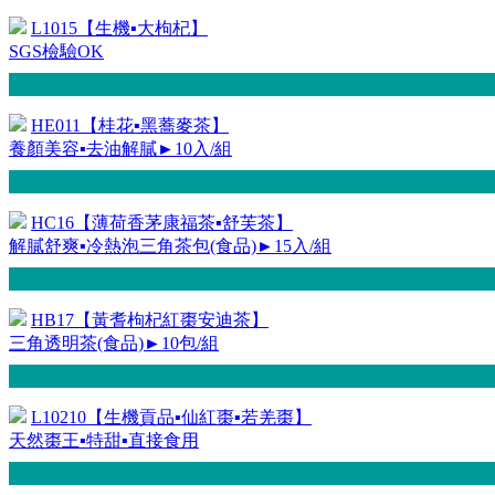
L1015【生機▪大枸杞】
SGS檢驗OK
HE011【桂花▪黑蕎麥茶】
養顏美容▪去油解膩►10入/組
HC16【薄荷香茅康福茶▪舒芙茶】
解膩舒爽▪冷熱泡三角茶包(食品)►15入/組
HB17【黃耆枸杞紅棗安迪茶】
三角透明茶(食品)►10包/組
L10210【生機貢品▪仙紅棗▪若羌棗】
天然棗王▪特甜▪直接食用