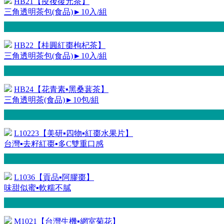
HB21【疫後復元茶】
三角透明茶包(食品)►10入/組
HB22【桂圓紅棗枸杞茶】
三角透明茶包(食品)►10入/組
HB24【花青素▪黑桑葚茶】
三角透明茶(食品)►10包/組
L10223【美研▪四物▪紅棗水果片】
台灣▪去籽紅棗▪多C雙重口感
L1036【貢品▪阿膠棗】
味甜似蜜▪軟糯不膩
M1021【台灣生機▪網室菊花】