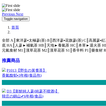
Previous
Next
Toggle navigation
首頁
全部
A║東洋蔘▪太極蔘(茶)
B║西洋蔘▪花旗蔘(茶)
C║高麗蔘▪紅
底
HA║人蔘►補氣茶
HB║天地►養氣茶
HC║本草►退火茶
H
元氣食材
M1║漢草花茶
M2║漢草花茶
S1║香辛料
P1║藥食材
推薦商品
P1013【野生の黃耆茶】
香氣馥郁▪3年根(食品包)
D3【新鮮純人蔘(純蔘不噴酒)】
韓庄の錦山✔6年根(食品)