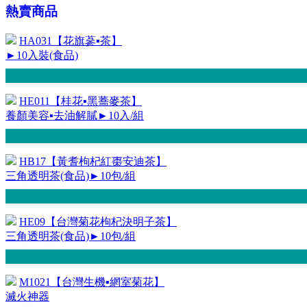
熱賣商品
HA031【花旗蔘▪茶】
►10入裝(食品)
HE011【桂花▪黑蕎麥茶】
養顏美容▪去油解膩►10入/組
HB17【黃耆枸杞紅棗安迪茶】
三角透明茶(食品)►10包/組
HE09【台灣菊花枸杞決明子茶】
三角透明茶(食品)►10包/組
M1021【台灣生機▪網室菊花】
滅火神器