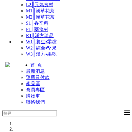
L2║元氣食材
M1║漢草花茶
M2║漢草花茶
S1║香辛料
P1║藥食材
R1║漢方珍品
W1║養生▪零嘴
W2║綜合▪堅果
W3║漢方▪果乾
首 頁
最新消息
運費及付款
產品區
會員專區
購物車
聯絡我們