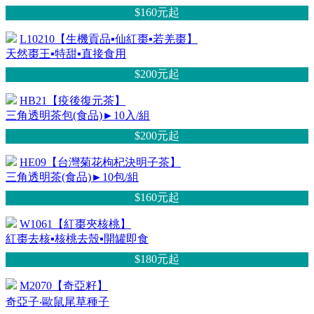
$160元
起
L10210【生機貢品▪仙紅棗▪若羌棗】
天然棗王▪特甜▪直接食用
$200元
起
HB21【疫後復元茶】
三角透明茶包(食品)►10入/組
$200元
起
HE09【台灣菊花枸杞決明子茶】
三角透明茶(食品)►10包/組
$160元
起
W1061【紅棗夾核桃】
紅棗去核▪核桃去殼▪開罐即食
$180元
起
M2070【奇亞籽】
奇亞子‧歐鼠尾草種子