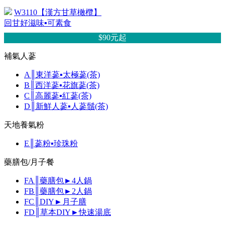
W3110【漢方甘草橄欖】
回甘好滋味▪可素食
$90元
起
補氣人蔘
A║東洋蔘▪太極蔘(茶)
B║西洋蔘▪花旗蔘(茶)
C║高麗蔘▪紅蔘(茶)
D║新鮮人蔘▪人蔘鬚(茶)
天地養氣粉
E║蔘粉▪珍珠粉
藥膳包/月子餐
FA║藥膳包►4人鍋
FB║藥膳包►2人鍋
FC║DIY►月子膳
FD║草本DIY►快速湯底