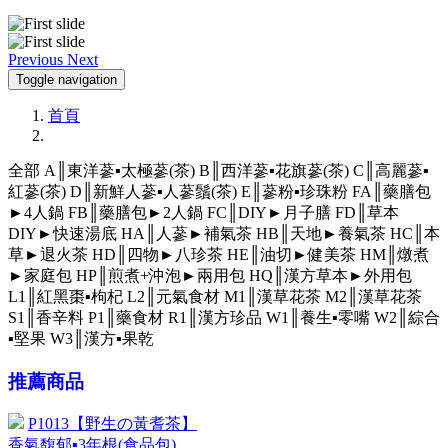
Previous
Next
Toggle navigation
首頁
全部
A║東洋蔘▪太極蔘(茶)
B║西洋蔘▪花旗蔘(茶)
C║高麗蔘▪
紅蔘(茶)
D║新鮮人蔘▪人蔘鬚(茶)
E║蔘粉▪珍珠粉
FA║藥膳包
►4人鍋
FB║藥膳包►2人鍋
FC║DIY►月子膳
FD║草本
DIY►快速湯底
HA║人蔘►補氣茶
HB║天地►養氣茶
HC║本
草►退火茶
HD║四物►八珍茶
HE║油切►健美茶
HM║燉煮
►家庭包
HP║煎煮+沖泡►兩用包
HQ║漢方草本►外用包
L1║紅黑棗▪枸杞
L2║元氣食材
M1║漢草花茶
M2║漢草花茶
S1║香辛料
P1║藥食材
R1║漢方珍品
W1║養生▪零嘴
W2║綜合
▪堅果
W3║漢方▪果乾
推薦商品
P1013【野生の黃耆茶】
香氣馥郁▪3年根(食品包)