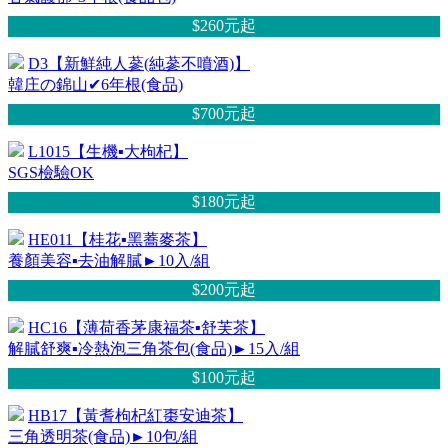
$260元
起
D3【新鮮純人蔘(純蔘不噴酒)】
韓庄の錦山✔6年根(食品)
$700元
起
L1015【生機▪大枸杞】
SGS檢驗OK
$180元
起
HE011【桂花▪黑蕎麥茶】
養顏美容▪去油解膩►10入/組
$200元
起
HC16【薄荷香茅康福茶▪舒芙茶】
解膩舒爽▪冷熱泡三角茶包(食品)►15入/組
$100元
起
HB17【黃耆枸杞紅棗安迪茶】
三角透明茶(食品)►10包/組