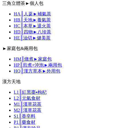
三角立體茶►個人包
HA║人蔘►補氣茶
HB║天地►養氣茶
HC║本草►退火茶
HD║四物►八珍茶
HE║油切►健美茶
►家庭包&兩用包
HM║燉煮►家庭包
HP║煎煮+沖泡►兩用包
HQ║漢方草本►外用包
漢方天地
L1║紅黑棗▪枸杞
L2║元氣食材
M1║漢草花茶
M2║漢草花茶
S1║香辛料
P1║藥食材