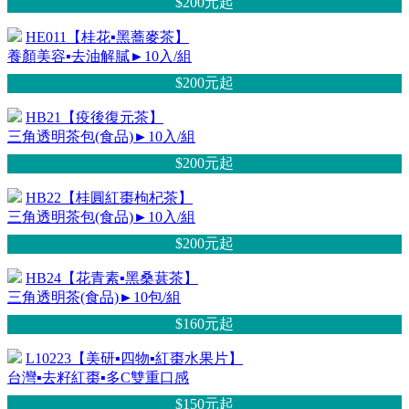
$200元
起
HE011【桂花▪黑蕎麥茶】
養顏美容▪去油解膩►10入/組
$200元
起
HB21【疫後復元茶】
三角透明茶包(食品)►10入/組
$200元
起
HB22【桂圓紅棗枸杞茶】
三角透明茶包(食品)►10入/組
$200元
起
HB24【花青素▪黑桑葚茶】
三角透明茶(食品)►10包/組
$160元
起
L10223【美研▪四物▪紅棗水果片】
台灣▪去籽紅棗▪多C雙重口感
$150元
起