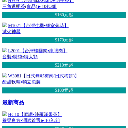
HE09【台灣菊花枸杞決明子茶】
三角透明茶(食品)►10包/組
$160元
起
M1021【台灣生機▪網室菊花】
滅火神器
$170元
起
L2091【台灣桂圓肉▪龍眼肉】
台製▪特純▪特大顆
$210元
起
W3081【日式無籽梅肉(日式梅餅)】
酸甜軟糯▪獨立包裝
$100元
起
最新商品
HC10【喉讚▪純羅漢果茶】
養聲良方▪潤喉首選►10入/組