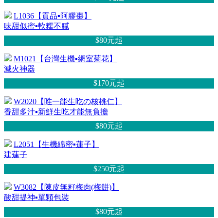
L1036【貢品▪阿膠棗】
味甜似蜜▪軟糯不膩
$80元
起
M1021【台灣生機▪網室菊花】
滅火神器
$170元
起
W2020【唯一能生吃の核桃仁】
香甜多汁▪新鮮生吃才能無負擔
$80元
起
L2051【生機綿密▪蓮子】
建蓮子
$250元
起
W3082【陳皮無籽梅肉(梅餅)】
酸甜提神▪單顆包裝
$80元
起