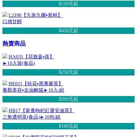
$210元
起
L2190【九蒸九曬▪黃精】
口感甘醇
$450元
起
熱賣商品
HA031【花旗蔘▪茶】
►10入裝(食品)
$250元
起
HE011【桂花▪黑蕎麥茶】
養顏美容▪去油解膩►10入/組
$200元
起
HB17【黃耆枸杞紅棗安迪茶】
三角透明茶(食品)►10包/組
$160元
起