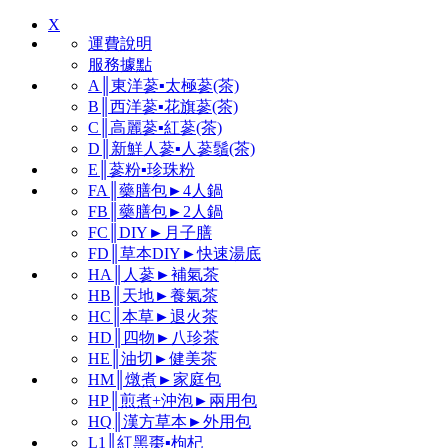
X
運費說明
服務據點
A║東洋蔘▪太極蔘(茶)
B║西洋蔘▪花旗蔘(茶)
C║高麗蔘▪紅蔘(茶)
D║新鮮人蔘▪人蔘鬚(茶)
E║蔘粉▪珍珠粉
FA║藥膳包►4人鍋
FB║藥膳包►2人鍋
FC║DIY►月子膳
FD║草本DIY►快速湯底
HA║人蔘►補氣茶
HB║天地►養氣茶
HC║本草►退火茶
HD║四物►八珍茶
HE║油切►健美茶
HM║燉煮►家庭包
HP║煎煮+沖泡►兩用包
HQ║漢方草本►外用包
L1║紅黑棗▪枸杞