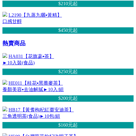
$210元
起
L2190【九蒸九曬▪黃精】
口感甘醇
$450元
起
熱賣商品
HA031【花旗蔘▪茶】
►10入裝(食品)
$250元
起
HE011【桂花▪黑蕎麥茶】
養顏美容▪去油解膩►10入/組
$200元
起
HB17【黃耆枸杞紅棗安迪茶】
三角透明茶(食品)►10包/組
$160元
起