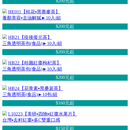
$200元
起
HE011【桂花▪黑蕎麥茶】
養顏美容▪去油解膩►10入/組
$200元
起
HB21【疫後復元茶】
三角透明茶包(食品)►10入/組
$200元
起
HB22【桂圓紅棗枸杞茶】
三角透明茶包(食品)►10入/組
$200元
起
HB24【花青素▪黑桑葚茶】
三角透明茶(食品)►10包/組
$160元
起
L10223【美研▪四物▪紅棗水果片】
台灣▪去籽紅棗▪多C雙重口感
$150元
起