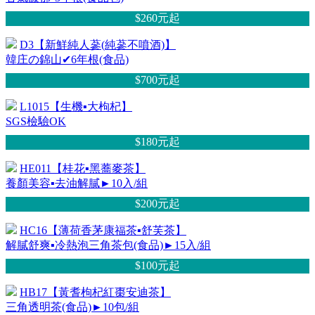
$260元
起
D3【新鮮純人蔘(純蔘不噴酒)】
韓庄の錦山✔6年根(食品)
$700元
起
L1015【生機▪大枸杞】
SGS檢驗OK
$180元
起
HE011【桂花▪黑蕎麥茶】
養顏美容▪去油解膩►10入/組
$200元
起
HC16【薄荷香茅康福茶▪舒芙茶】
解膩舒爽▪冷熱泡三角茶包(食品)►15入/組
$100元
起
HB17【黃耆枸杞紅棗安迪茶】
三角透明茶(食品)►10包/組