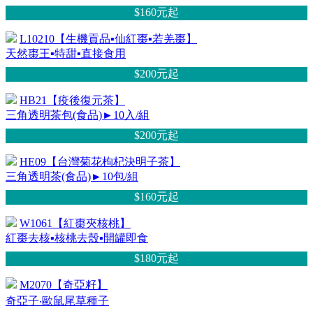
$160元
起
L10210【生機貢品▪仙紅棗▪若羌棗】
天然棗王▪特甜▪直接食用
$200元
起
HB21【疫後復元茶】
三角透明茶包(食品)►10入/組
$200元
起
HE09【台灣菊花枸杞決明子茶】
三角透明茶(食品)►10包/組
$160元
起
W1061【紅棗夾核桃】
紅棗去核▪核桃去殼▪開罐即食
$180元
起
M2070【奇亞籽】
奇亞子‧歐鼠尾草種子