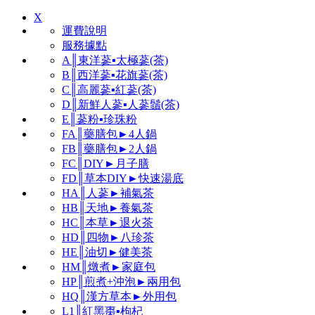
X
運費說明
服務據點
A║東洋蔘▪太極蔘(茶)
B║西洋蔘▪花旗蔘(茶)
C║高麗蔘▪紅蔘(茶)
D║新鮮人蔘▪人蔘鬚(茶)
E║蔘粉▪珍珠粉
FA║藥膳包►4人鍋
FB║藥膳包►2人鍋
FC║DIY►月子膳
FD║草本DIY►快速湯底
HA║人蔘►補氣茶
HB║天地►養氣茶
HC║本草►退火茶
HD║四物►八珍茶
HE║油切►健美茶
HM║燉煮►家庭包
HP║煎煮+沖泡►兩用包
HQ║漢方草本►外用包
L1║紅黑棗▪枸杞