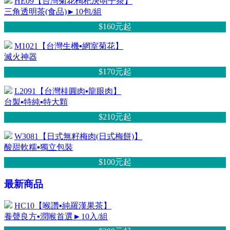
HE09【台灣菊花枸杞決明子茶】
三角透明茶(食品)►10包/組
$160元
起
M1021【台灣生機▪網室菊花】
滅火神器
$170元
起
L2091【台灣桂圓肉▪龍眼肉】
台製▪特純▪特大顆
$210元
起
W3081【日式無籽梅肉(日式梅餅)】
酸甜軟糯▪獨立包裝
$100元
起
最新商品
HC10【喉讚▪純羅漢果茶】
養聲良方▪潤喉首選►10入/組