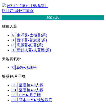
W3110【漢方甘草橄欖】
回甘好滋味▪可素食
$90元
起
補氣人蔘
A║東洋蔘▪太極蔘(茶)
B║西洋蔘▪花旗蔘(茶)
C║高麗蔘▪紅蔘(茶)
D║新鮮人蔘▪人蔘鬚(茶)
天地養氣粉
E║蔘粉▪珍珠粉
藥膳包/月子餐
FA║藥膳包►4人鍋
FB║藥膳包►2人鍋
FC║DIY►月子膳
FD║草本DIY►快速湯底