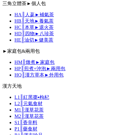
三角立體茶►個人包
HA║人蔘►補氣茶
HB║天地►養氣茶
HC║本草►退火茶
HD║四物►八珍茶
HE║油切►健美茶
►家庭包&兩用包
HM║燉煮►家庭包
HP║煎煮+沖泡►兩用包
HQ║漢方草本►外用包
漢方天地
L1║紅黑棗▪枸杞
L2║元氣食材
M1║漢草花茶
M2║漢草花茶
S1║香辛料
P1║藥食材