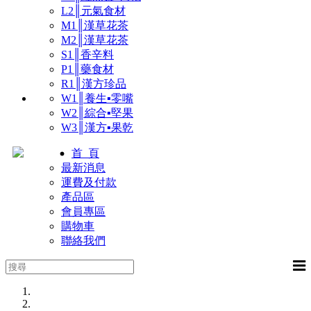
L2║元氣食材
M1║漢草花茶
M2║漢草花茶
S1║香辛料
P1║藥食材
R1║漢方珍品
W1║養生▪零嘴
W2║綜合▪堅果
W3║漢方▪果乾
首 頁
最新消息
運費及付款
產品區
會員專區
購物車
聯絡我們