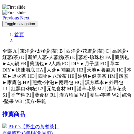
Previous
Next
Toggle navigation
首頁
全部
A║東洋蔘▪太極蔘(茶)
B║西洋蔘▪花旗蔘(茶)
C║高麗蔘▪
紅蔘(茶)
D║新鮮人蔘▪人蔘鬚(茶)
E║蔘粉▪珍珠粉
FA║藥膳包
►4人鍋
FB║藥膳包►2人鍋
FC║DIY►月子膳
FD║草本
DIY►快速湯底
HA║人蔘►補氣茶
HB║天地►養氣茶
HC║本
草►退火茶
HD║四物►八珍茶
HE║油切►健美茶
HM║燉煮
►家庭包
HP║煎煮+沖泡►兩用包
HQ║漢方草本►外用包
L1║紅黑棗▪枸杞
L2║元氣食材
M1║漢草花茶
M2║漢草花茶
S1║香辛料
P1║藥食材
R1║漢方珍品
W1║養生▪零嘴
W2║綜合
▪堅果
W3║漢方▪果乾
推薦商品
P1013【野生の黃耆茶】
香氣馥郁▪3年根(食品包)