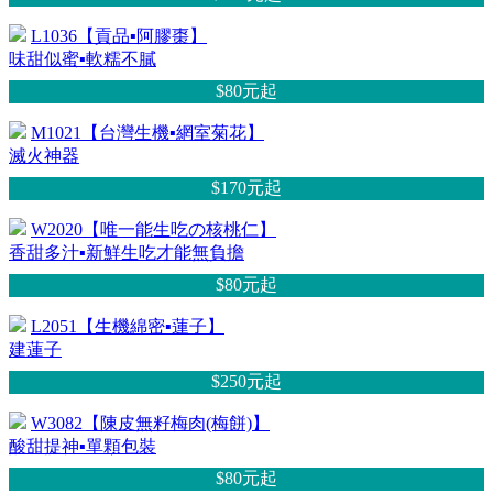
L1036【貢品▪阿膠棗】
味甜似蜜▪軟糯不膩
$80元
起
M1021【台灣生機▪網室菊花】
滅火神器
$170元
起
W2020【唯一能生吃の核桃仁】
香甜多汁▪新鮮生吃才能無負擔
$80元
起
L2051【生機綿密▪蓮子】
建蓮子
$250元
起
W3082【陳皮無籽梅肉(梅餅)】
酸甜提神▪單顆包裝
$80元
起