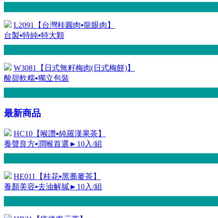
L2091【台灣桂圓肉▪龍眼肉】
台製▪特純▪特大顆
W3081【日式無籽梅肉(日式梅餅)】
酸甜軟糯▪獨立包裝
最新商品
HC10【喉讚▪純羅漢果茶】
養聲良方▪潤喉首選►10入/組
HE011【桂花▪黑蕎麥茶】
養顏美容▪去油解膩►10入/組