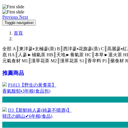
Previous
Next
Toggle navigation
首頁
全部
A║東洋蔘▪太極蔘(茶)
B║西洋蔘▪花旗蔘(茶)
C║高麗蔘▪紅
底
HA║人蔘►補氣茶
HB║天地►養氣茶
HC║本草►退火茶
H
元氣食材
M1║漢草花茶
M2║漢草花茶
S1║香辛料
P1║藥食材
推薦商品
P1013【野生の黃耆茶】
香氣馥郁▪3年根(食品包)
D3【新鮮純人蔘(純蔘不噴酒)】
韓庄の錦山✔6年根(食品)