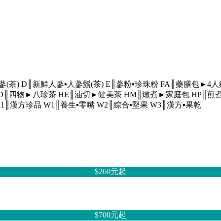
蔘(茶)
D║新鮮人蔘▪人蔘鬚(茶)
E║蔘粉▪珍珠粉
FA║藥膳包►4
D║四物►八珍茶
HE║油切►健美茶
HM║燉煮►家庭包
HP║煎
R1║漢方珍品
W1║養生▪零嘴
W2║綜合▪堅果
W3║漢方▪果乾
$260元
起
$700元
起