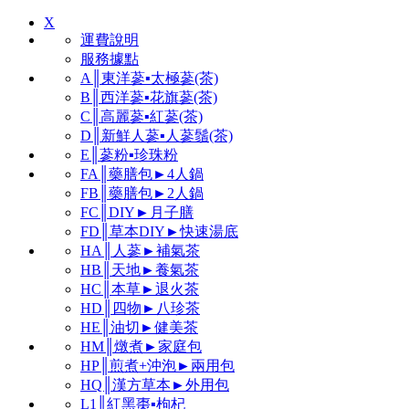
X
運費說明
服務據點
A║東洋蔘▪太極蔘(茶)
B║西洋蔘▪花旗蔘(茶)
C║高麗蔘▪紅蔘(茶)
D║新鮮人蔘▪人蔘鬚(茶)
E║蔘粉▪珍珠粉
FA║藥膳包►4人鍋
FB║藥膳包►2人鍋
FC║DIY►月子膳
FD║草本DIY►快速湯底
HA║人蔘►補氣茶
HB║天地►養氣茶
HC║本草►退火茶
HD║四物►八珍茶
HE║油切►健美茶
HM║燉煮►家庭包
HP║煎煮+沖泡►兩用包
HQ║漢方草本►外用包
L1║紅黑棗▪枸杞