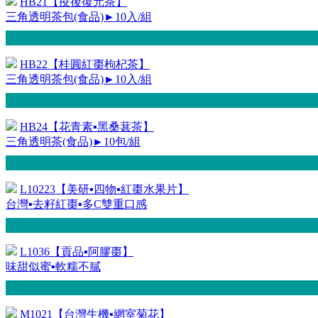
HB21【疫後復元茶】
三角透明茶包(食品)►10入/組
HB22【桂圓紅棗枸杞茶】
三角透明茶包(食品)►10入/組
HB24【花青素▪黑桑葚茶】
三角透明茶(食品)►10包/組
L10223【美研▪四物▪紅棗水果片】
台灣▪去籽紅棗▪多C雙重口感
L1036【貢品▪阿膠棗】
味甜似蜜▪軟糯不膩
M1021【台灣生機▪網室菊花】