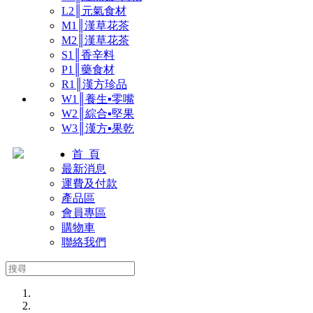
L2║元氣食材
M1║漢草花茶
M2║漢草花茶
S1║香辛料
P1║藥食材
R1║漢方珍品
W1║養生▪零嘴
W2║綜合▪堅果
W3║漢方▪果乾
首 頁
最新消息
運費及付款
產品區
會員專區
購物車
聯絡我們