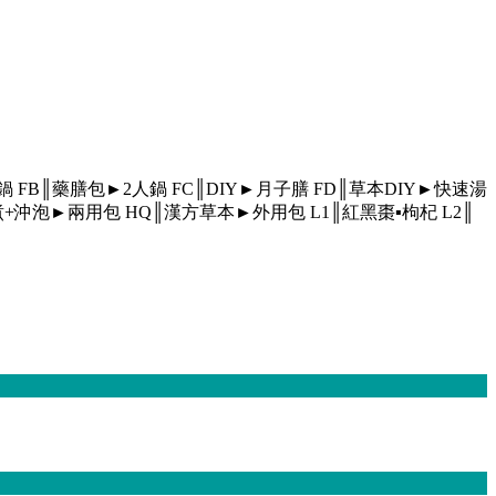
人鍋
FB║藥膳包►2人鍋
FC║DIY►月子膳
FD║草本DIY►快速湯
煮+沖泡►兩用包
HQ║漢方草本►外用包
L1║紅黑棗▪枸杞
L2║