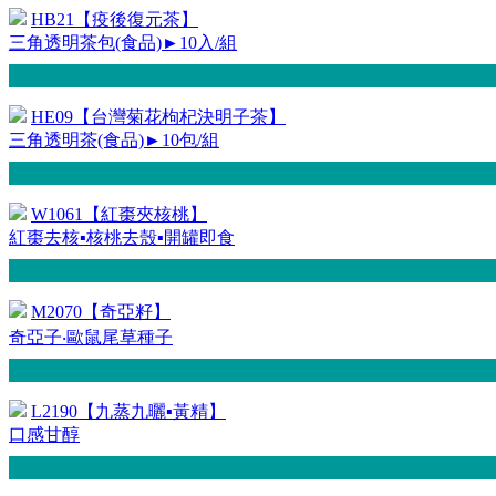
HB21【疫後復元茶】
三角透明茶包(食品)►10入/組
HE09【台灣菊花枸杞決明子茶】
三角透明茶(食品)►10包/組
W1061【紅棗夾核桃】
紅棗去核▪核桃去殼▪開罐即食
M2070【奇亞籽】
奇亞子‧歐鼠尾草種子
L2190【九蒸九曬▪黃精】
口感甘醇