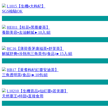
L1015【生機▪大枸杞】
SGS檢驗OK
HE011【桂花▪黑蕎麥茶】
養顏美容▪去油解膩►10入/組
HC16【薄荷香茅康福茶▪舒芙茶】
解膩舒爽▪冷熱泡三角茶包(食品)►15入/組
HB17【黃耆枸杞紅棗安迪茶】
三角透明茶(食品)►10包/組
L10210【生機貢品▪仙紅棗▪若羌棗】
天然棗王▪特甜▪直接食用