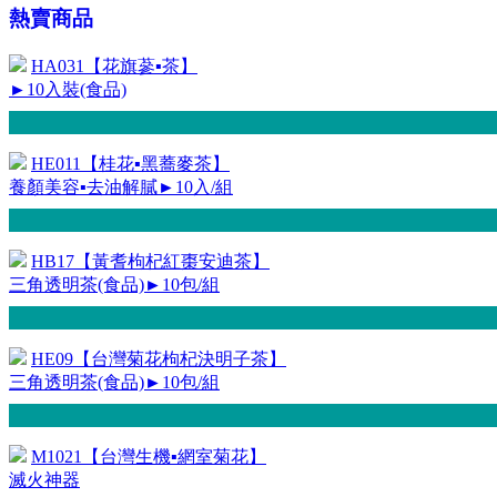
熱賣商品
HA031【花旗蔘▪茶】
►10入裝(食品)
HE011【桂花▪黑蕎麥茶】
養顏美容▪去油解膩►10入/組
HB17【黃耆枸杞紅棗安迪茶】
三角透明茶(食品)►10包/組
HE09【台灣菊花枸杞決明子茶】
三角透明茶(食品)►10包/組
M1021【台灣生機▪網室菊花】
滅火神器