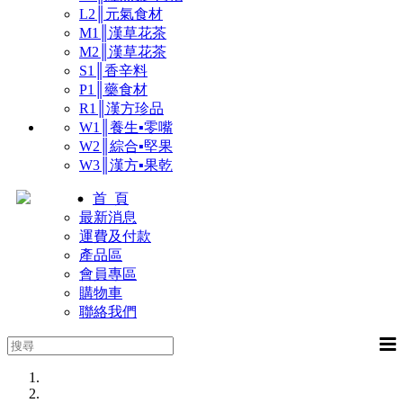
L2║元氣食材
M1║漢草花茶
M2║漢草花茶
S1║香辛料
P1║藥食材
R1║漢方珍品
W1║養生▪零嘴
W2║綜合▪堅果
W3║漢方▪果乾
首 頁
最新消息
運費及付款
產品區
會員專區
購物車
聯絡我們