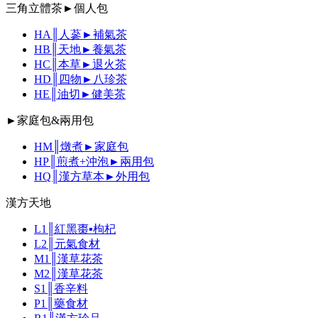
三角立體茶►個人包
HA║人蔘►補氣茶
HB║天地►養氣茶
HC║本草►退火茶
HD║四物►八珍茶
HE║油切►健美茶
►家庭包&兩用包
HM║燉煮►家庭包
HP║煎煮+沖泡►兩用包
HQ║漢方草本►外用包
漢方天地
L1║紅黑棗▪枸杞
L2║元氣食材
M1║漢草花茶
M2║漢草花茶
S1║香辛料
P1║藥食材