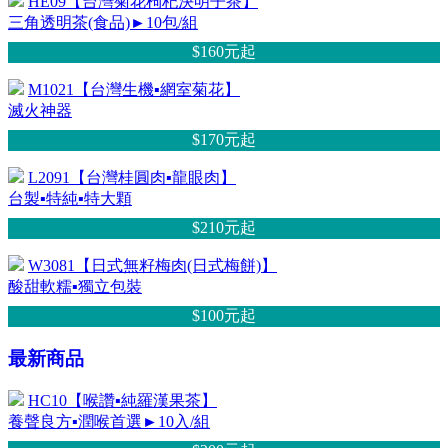
HE09【台灣菊花枸杞決明子茶】
三角透明茶(食品)►10包/組
$160元
起
M1021【台灣生機▪網室菊花】
滅火神器
$170元
起
L2091【台灣桂圓肉▪龍眼肉】
台製▪特純▪特大顆
$210元
起
W3081【日式無籽梅肉(日式梅餅)】
酸甜軟糯▪獨立包裝
$100元
起
最新商品
HC10【喉讚▪純羅漢果茶】
養聲良方▪潤喉首選►10入/組