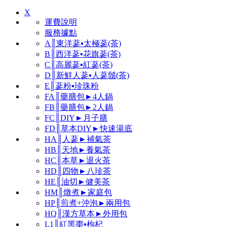
X
運費說明
服務據點
A║東洋蔘▪太極蔘(茶)
B║西洋蔘▪花旗蔘(茶)
C║高麗蔘▪紅蔘(茶)
D║新鮮人蔘▪人蔘鬚(茶)
E║蔘粉▪珍珠粉
FA║藥膳包►4人鍋
FB║藥膳包►2人鍋
FC║DIY►月子膳
FD║草本DIY►快速湯底
HA║人蔘►補氣茶
HB║天地►養氣茶
HC║本草►退火茶
HD║四物►八珍茶
HE║油切►健美茶
HM║燉煮►家庭包
HP║煎煮+沖泡►兩用包
HQ║漢方草本►外用包
L1║紅黑棗▪枸杞