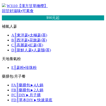
W3110【漢方甘草橄欖】
回甘好滋味▪可素食
$90元
起
補氣人蔘
A║東洋蔘▪太極蔘(茶)
B║西洋蔘▪花旗蔘(茶)
C║高麗蔘▪紅蔘(茶)
D║新鮮人蔘▪人蔘鬚(茶)
天地養氣粉
E║蔘粉▪珍珠粉
藥膳包/月子餐
FA║藥膳包►4人鍋
FB║藥膳包►2人鍋
FC║DIY►月子膳
FD║草本DIY►快速湯底