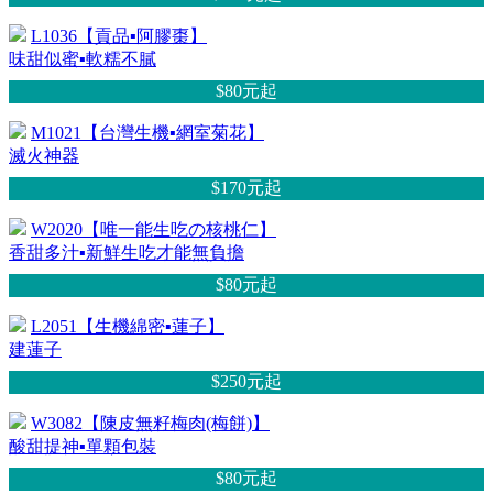
L1036【貢品▪阿膠棗】
味甜似蜜▪軟糯不膩
$80元
起
M1021【台灣生機▪網室菊花】
滅火神器
$170元
起
W2020【唯一能生吃の核桃仁】
香甜多汁▪新鮮生吃才能無負擔
$80元
起
L2051【生機綿密▪蓮子】
建蓮子
$250元
起
W3082【陳皮無籽梅肉(梅餅)】
酸甜提神▪單顆包裝
$80元
起