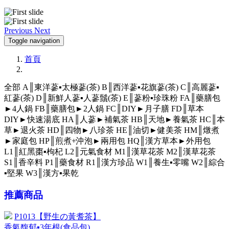
Previous
Next
Toggle navigation
首頁
全部
A║東洋蔘▪太極蔘(茶)
B║西洋蔘▪花旗蔘(茶)
C║高麗蔘▪
紅蔘(茶)
D║新鮮人蔘▪人蔘鬚(茶)
E║蔘粉▪珍珠粉
FA║藥膳包
►4人鍋
FB║藥膳包►2人鍋
FC║DIY►月子膳
FD║草本
DIY►快速湯底
HA║人蔘►補氣茶
HB║天地►養氣茶
HC║本
草►退火茶
HD║四物►八珍茶
HE║油切►健美茶
HM║燉煮
►家庭包
HP║煎煮+沖泡►兩用包
HQ║漢方草本►外用包
L1║紅黑棗▪枸杞
L2║元氣食材
M1║漢草花茶
M2║漢草花茶
S1║香辛料
P1║藥食材
R1║漢方珍品
W1║養生▪零嘴
W2║綜合
▪堅果
W3║漢方▪果乾
推薦商品
P1013【野生の黃耆茶】
香氣馥郁▪3年根(食品包)