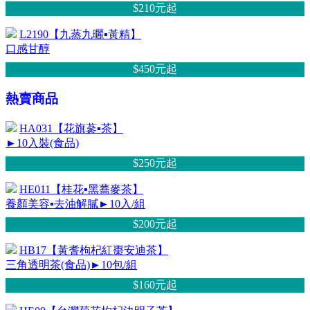
$210元
起
L2190【九蒸九曬▪黃精】
口感甘醇
$450元
起
熱賣商品
HA031【花旗蔘▪茶】
►10入裝(食品)
$250元
起
HE011【桂花▪黑蕎麥茶】
養顏美容▪去油解膩►10入/組
$200元
起
HB17【黃耆枸杞紅棗安迪茶】
三角透明茶(食品)►10包/組
$160元
起