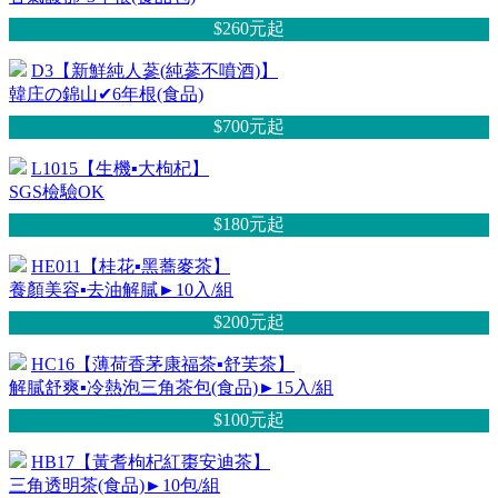
$260元
起
D3【新鮮純人蔘(純蔘不噴酒)】
韓庄の錦山✔6年根(食品)
$700元
起
L1015【生機▪大枸杞】
SGS檢驗OK
$180元
起
HE011【桂花▪黑蕎麥茶】
養顏美容▪去油解膩►10入/組
$200元
起
HC16【薄荷香茅康福茶▪舒芙茶】
解膩舒爽▪冷熱泡三角茶包(食品)►15入/組
$100元
起
HB17【黃耆枸杞紅棗安迪茶】
三角透明茶(食品)►10包/組