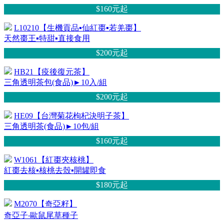
$160元
起
L10210【生機貢品▪仙紅棗▪若羌棗】
天然棗王▪特甜▪直接食用
$200元
起
HB21【疫後復元茶】
三角透明茶包(食品)►10入/組
$200元
起
HE09【台灣菊花枸杞決明子茶】
三角透明茶(食品)►10包/組
$160元
起
W1061【紅棗夾核桃】
紅棗去核▪核桃去殼▪開罐即食
$180元
起
M2070【奇亞籽】
奇亞子‧歐鼠尾草種子