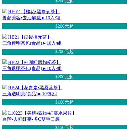
$200元
起
HE011【桂花▪黑蕎麥茶】
養顏美容▪去油解膩►10入/組
$200元
起
HB21【疫後復元茶】
三角透明茶包(食品)►10入/組
$200元
起
HB22【桂圓紅棗枸杞茶】
三角透明茶包(食品)►10入/組
$200元
起
HB24【花青素▪黑桑葚茶】
三角透明茶(食品)►10包/組
$160元
起
L10223【美研▪四物▪紅棗水果片】
台灣▪去籽紅棗▪多C雙重口感
$150元
起