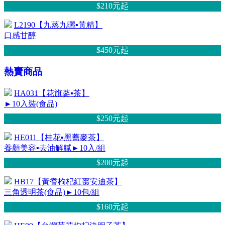
$210元
起
L2190【九蒸九曬▪黃精】
口感甘醇
$450元
起
熱賣商品
HA031【花旗蔘▪茶】
►10入裝(食品)
$250元
起
HE011【桂花▪黑蕎麥茶】
養顏美容▪去油解膩►10入/組
$200元
起
HB17【黃耆枸杞紅棗安迪茶】
三角透明茶(食品)►10包/組
$160元
起