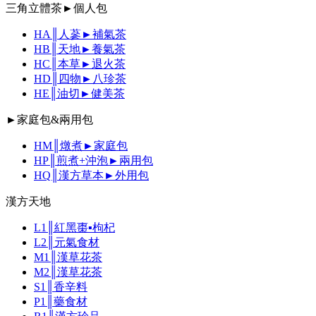
三角立體茶►個人包
HA║人蔘►補氣茶
HB║天地►養氣茶
HC║本草►退火茶
HD║四物►八珍茶
HE║油切►健美茶
►家庭包&兩用包
HM║燉煮►家庭包
HP║煎煮+沖泡►兩用包
HQ║漢方草本►外用包
漢方天地
L1║紅黑棗▪枸杞
L2║元氣食材
M1║漢草花茶
M2║漢草花茶
S1║香辛料
P1║藥食材