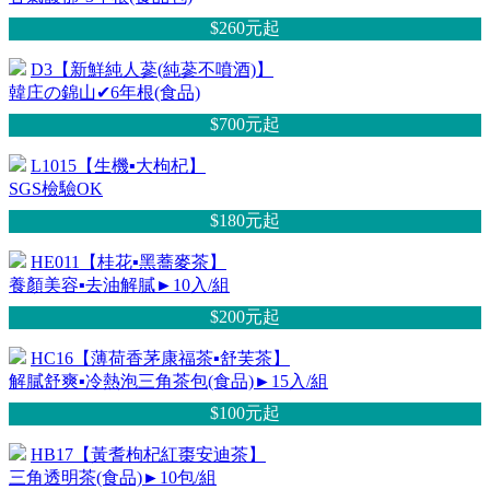
$260元
起
D3【新鮮純人蔘(純蔘不噴酒)】
韓庄の錦山✔6年根(食品)
$700元
起
L1015【生機▪大枸杞】
SGS檢驗OK
$180元
起
HE011【桂花▪黑蕎麥茶】
養顏美容▪去油解膩►10入/組
$200元
起
HC16【薄荷香茅康福茶▪舒芙茶】
解膩舒爽▪冷熱泡三角茶包(食品)►15入/組
$100元
起
HB17【黃耆枸杞紅棗安迪茶】
三角透明茶(食品)►10包/組