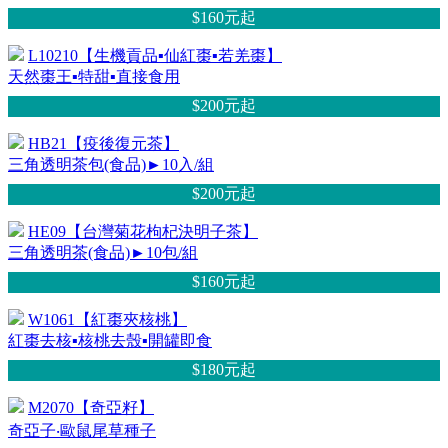
$160元
起
L10210【生機貢品▪仙紅棗▪若羌棗】
天然棗王▪特甜▪直接食用
$200元
起
HB21【疫後復元茶】
三角透明茶包(食品)►10入/組
$200元
起
HE09【台灣菊花枸杞決明子茶】
三角透明茶(食品)►10包/組
$160元
起
W1061【紅棗夾核桃】
紅棗去核▪核桃去殼▪開罐即食
$180元
起
M2070【奇亞籽】
奇亞子‧歐鼠尾草種子