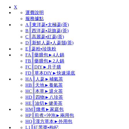
X
運費說明
服務據點
A║東洋蔘▪太極蔘(茶)
B║西洋蔘▪花旗蔘(茶)
C║高麗蔘▪紅蔘(茶)
D║新鮮人蔘▪人蔘鬚(茶)
E║蔘粉▪珍珠粉
FA║藥膳包►4人鍋
FB║藥膳包►2人鍋
FC║DIY►月子膳
FD║草本DIY►快速湯底
HA║人蔘►補氣茶
HB║天地►養氣茶
HC║本草►退火茶
HD║四物►八珍茶
HE║油切►健美茶
HM║燉煮►家庭包
HP║煎煮+沖泡►兩用包
HQ║漢方草本►外用包
L1║紅黑棗▪枸杞