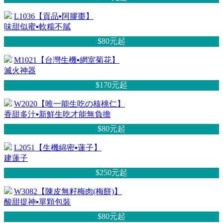
L1036【貢品▪阿膠棗】
味甜似蜜▪軟糯不膩
$80元
起
M1021【台灣生機▪網室菊花】
滅火神器
$170元
起
W2020【唯一能生吃の核桃仁】
香甜多汁▪新鮮生吃才能無負擔
$80元
起
L2051【生機綿密▪蓮子】
建蓮子
$250元
起
W3082【陳皮無籽梅肉(梅餅)】
酸甜提神▪單顆包裝
$80元
起