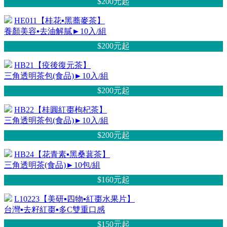
$200元
起
HE011【桂花▪黑蕎麥茶】
養顏美容▪去油解膩►10入/組
$200元
起
HB21【疫後復元茶】
三角透明茶包(食品)►10入/組
$200元
起
HB22【桂圓紅棗枸杞茶】
三角透明茶包(食品)►10入/組
$200元
起
HB24【花青素▪黑桑葚茶】
三角透明茶(食品)►10包/組
$160元
起
L10223【美研▪四物▪紅棗水果片】
台灣▪去籽紅棗▪多C雙重口感
$150元
起