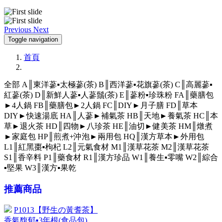
Previous
Next
Toggle navigation
首頁
全部
A║東洋蔘▪太極蔘(茶)
B║西洋蔘▪花旗蔘(茶)
C║高麗蔘▪
紅蔘(茶)
D║新鮮人蔘▪人蔘鬚(茶)
E║蔘粉▪珍珠粉
FA║藥膳包
►4人鍋
FB║藥膳包►2人鍋
FC║DIY►月子膳
FD║草本
DIY►快速湯底
HA║人蔘►補氣茶
HB║天地►養氣茶
HC║本
草►退火茶
HD║四物►八珍茶
HE║油切►健美茶
HM║燉煮
►家庭包
HP║煎煮+沖泡►兩用包
HQ║漢方草本►外用包
L1║紅黑棗▪枸杞
L2║元氣食材
M1║漢草花茶
M2║漢草花茶
S1║香辛料
P1║藥食材
R1║漢方珍品
W1║養生▪零嘴
W2║綜合
▪堅果
W3║漢方▪果乾
推薦商品
P1013【野生の黃耆茶】
香氣馥郁▪3年根(食品包)