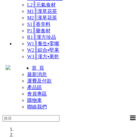
L2║元氣食材
M1║漢草花茶
M2║漢草花茶
S1║香辛料
P1║藥食材
R1║漢方珍品
W1║養生▪零嘴
W2║綜合▪堅果
W3║漢方▪果乾
首 頁
最新消息
運費及付款
產品區
會員專區
購物車
聯絡我們