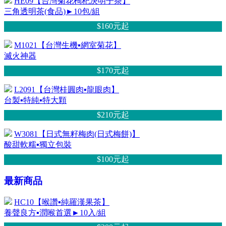
HE09【台灣菊花枸杞決明子茶】
三角透明茶(食品)►10包/組
$160元
起
M1021【台灣生機▪網室菊花】
滅火神器
$170元
起
L2091【台灣桂圓肉▪龍眼肉】
台製▪特純▪特大顆
$210元
起
W3081【日式無籽梅肉(日式梅餅)】
酸甜軟糯▪獨立包裝
$100元
起
最新商品
HC10【喉讚▪純羅漢果茶】
養聲良方▪潤喉首選►10入/組