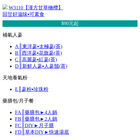
W3110【漢方甘草橄欖】
回甘好滋味▪可素食
$90元
起
補氣人蔘
A║東洋蔘▪太極蔘(茶)
B║西洋蔘▪花旗蔘(茶)
C║高麗蔘▪紅蔘(茶)
D║新鮮人蔘▪人蔘鬚(茶)
天地養氣粉
E║蔘粉▪珍珠粉
藥膳包/月子餐
FA║藥膳包►4人鍋
FB║藥膳包►2人鍋
FC║DIY►月子膳
FD║草本DIY►快速湯底