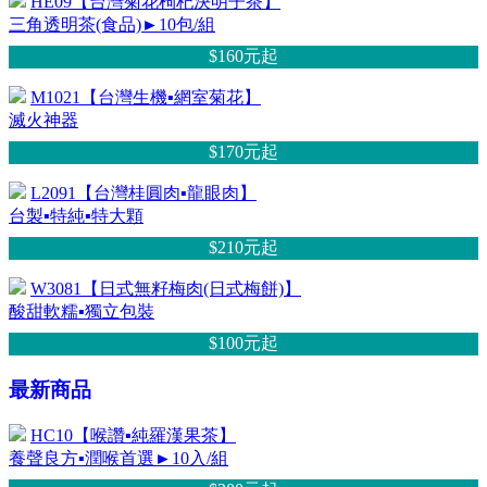
HE09【台灣菊花枸杞決明子茶】
三角透明茶(食品)►10包/組
$160元
起
M1021【台灣生機▪網室菊花】
滅火神器
$170元
起
L2091【台灣桂圓肉▪龍眼肉】
台製▪特純▪特大顆
$210元
起
W3081【日式無籽梅肉(日式梅餅)】
酸甜軟糯▪獨立包裝
$100元
起
最新商品
HC10【喉讚▪純羅漢果茶】
養聲良方▪潤喉首選►10入/組