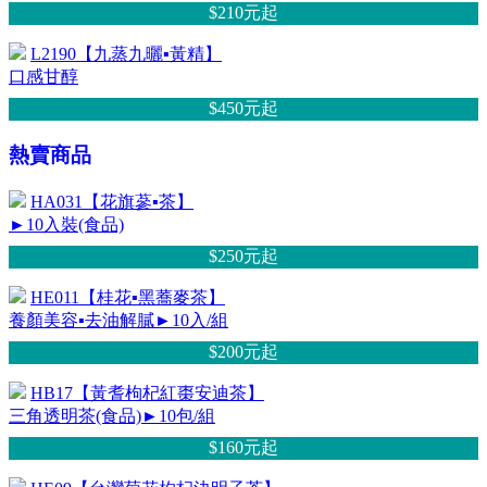
$210元
起
L2190【九蒸九曬▪黃精】
口感甘醇
$450元
起
熱賣商品
HA031【花旗蔘▪茶】
►10入裝(食品)
$250元
起
HE011【桂花▪黑蕎麥茶】
養顏美容▪去油解膩►10入/組
$200元
起
HB17【黃耆枸杞紅棗安迪茶】
三角透明茶(食品)►10包/組
$160元
起