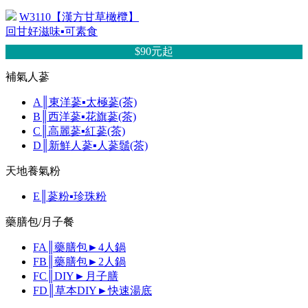
W3110【漢方甘草橄欖】
回甘好滋味▪可素食
$90元
起
補氣人蔘
A║東洋蔘▪太極蔘(茶)
B║西洋蔘▪花旗蔘(茶)
C║高麗蔘▪紅蔘(茶)
D║新鮮人蔘▪人蔘鬚(茶)
天地養氣粉
E║蔘粉▪珍珠粉
藥膳包/月子餐
FA║藥膳包►4人鍋
FB║藥膳包►2人鍋
FC║DIY►月子膳
FD║草本DIY►快速湯底