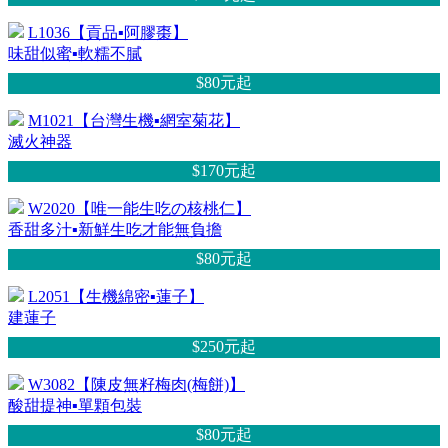
L1036【貢品▪阿膠棗】
味甜似蜜▪軟糯不膩
$80元
起
M1021【台灣生機▪網室菊花】
滅火神器
$170元
起
W2020【唯一能生吃の核桃仁】
香甜多汁▪新鮮生吃才能無負擔
$80元
起
L2051【生機綿密▪蓮子】
建蓮子
$250元
起
W3082【陳皮無籽梅肉(梅餅)】
酸甜提神▪單顆包裝
$80元
起