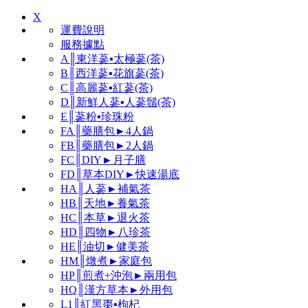
X
運費說明
服務據點
A║東洋蔘▪太極蔘(茶)
B║西洋蔘▪花旗蔘(茶)
C║高麗蔘▪紅蔘(茶)
D║新鮮人蔘▪人蔘鬚(茶)
E║蔘粉▪珍珠粉
FA║藥膳包►4人鍋
FB║藥膳包►2人鍋
FC║DIY►月子膳
FD║草本DIY►快速湯底
HA║人蔘►補氣茶
HB║天地►養氣茶
HC║本草►退火茶
HD║四物►八珍茶
HE║油切►健美茶
HM║燉煮►家庭包
HP║煎煮+沖泡►兩用包
HQ║漢方草本►外用包
L1║紅黑棗▪枸杞