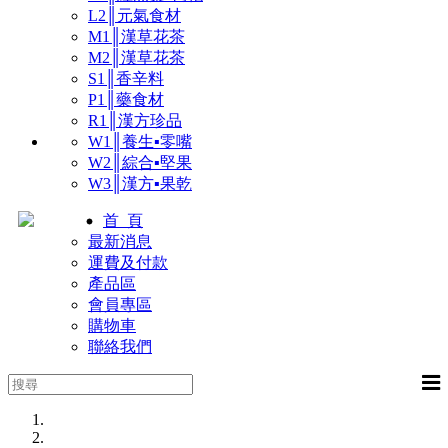
L2║元氣食材
M1║漢草花茶
M2║漢草花茶
S1║香辛料
P1║藥食材
R1║漢方珍品
W1║養生▪零嘴
W2║綜合▪堅果
W3║漢方▪果乾
首 頁
最新消息
運費及付款
產品區
會員專區
購物車
聯絡我們