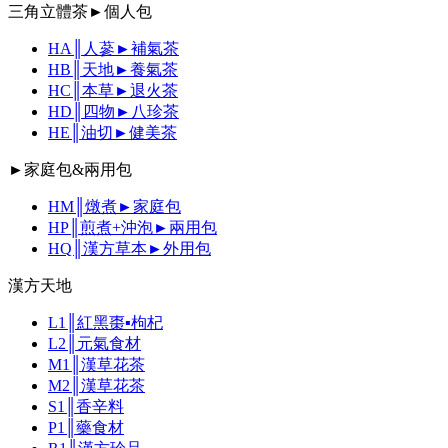
三角立體茶►個人包
HA║人蔘►補氣茶
HB║天地►養氣茶
HC║本草►退火茶
HD║四物►八珍茶
HE║油切►健美茶
►家庭包&兩用包
HM║燉煮►家庭包
HP║煎煮+沖泡►兩用包
HQ║漢方草本►外用包
漢方天地
L1║紅黑棗▪枸杞
L2║元氣食材
M1║漢草花茶
M2║漢草花茶
S1║香辛料
P1║藥食材