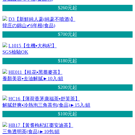
$260元
起
D3【新鮮純人蔘(純蔘不噴酒)】
韓庄の錦山✔6年根(食品)
$700元
起
L1015【生機▪大枸杞】
SGS檢驗OK
$180元
起
HE011【桂花▪黑蕎麥茶】
養顏美容▪去油解膩►10入/組
$200元
起
HC16【薄荷香茅康福茶▪舒芙茶】
解膩舒爽▪冷熱泡三角茶包(食品)►15入/組
$100元
起
HB17【黃耆枸杞紅棗安迪茶】
三角透明茶(食品)►10包/組