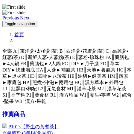
Previous
Next
Toggle navigation
首頁
全部
A║東洋蔘▪太極蔘(茶)
B║西洋蔘▪花旗蔘(茶)
C║高麗蔘▪
紅蔘(茶)
D║新鮮人蔘▪人蔘鬚(茶)
E║蔘粉▪珍珠粉
FA║藥膳包
►4人鍋
FB║藥膳包►2人鍋
FC║DIY►月子膳
FD║草本
DIY►快速湯底
HA║人蔘►補氣茶
HB║天地►養氣茶
HC║本
草►退火茶
HD║四物►八珍茶
HE║油切►健美茶
HM║燉煮
►家庭包
HP║煎煮+沖泡►兩用包
HQ║漢方草本►外用包
L1║紅黑棗▪枸杞
L2║元氣食材
M1║漢草花茶
M2║漢草花茶
S1║香辛料
P1║藥食材
R1║漢方珍品
W1║養生▪零嘴
W2║綜合
▪堅果
W3║漢方▪果乾
推薦商品
P1013【野生の黃耆茶】
香氣馥郁▪3年根(食品包)