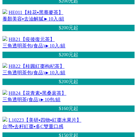
$200元
起
HE011【桂花▪黑蕎麥茶】
養顏美容▪去油解膩►10入/組
$200元
起
HB21【疫後復元茶】
三角透明茶包(食品)►10入/組
$200元
起
HB22【桂圓紅棗枸杞茶】
三角透明茶包(食品)►10入/組
$200元
起
HB24【花青素▪黑桑葚茶】
三角透明茶(食品)►10包/組
$160元
起
L10223【美研▪四物▪紅棗水果片】
台灣▪去籽紅棗▪多C雙重口感
$150元
起