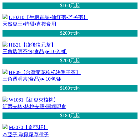
$160元
起
L10210【生機貢品▪仙紅棗▪若羌棗】
天然棗王▪特甜▪直接食用
$200元
起
HB21【疫後復元茶】
三角透明茶包(食品)►10入/組
$200元
起
HE09【台灣菊花枸杞決明子茶】
三角透明茶(食品)►10包/組
$160元
起
W1061【紅棗夾核桃】
紅棗去核▪核桃去殼▪開罐即食
$180元
起
M2070【奇亞籽】
奇亞子‧歐鼠尾草種子