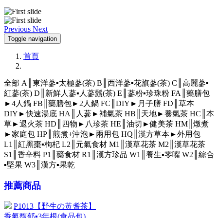
Previous
Next
Toggle navigation
首頁
全部
A║東洋蔘▪太極蔘(茶)
B║西洋蔘▪花旗蔘(茶)
C║高麗蔘▪
紅蔘(茶)
D║新鮮人蔘▪人蔘鬚(茶)
E║蔘粉▪珍珠粉
FA║藥膳包
►4人鍋
FB║藥膳包►2人鍋
FC║DIY►月子膳
FD║草本
DIY►快速湯底
HA║人蔘►補氣茶
HB║天地►養氣茶
HC║本
草►退火茶
HD║四物►八珍茶
HE║油切►健美茶
HM║燉煮
►家庭包
HP║煎煮+沖泡►兩用包
HQ║漢方草本►外用包
L1║紅黑棗▪枸杞
L2║元氣食材
M1║漢草花茶
M2║漢草花茶
S1║香辛料
P1║藥食材
R1║漢方珍品
W1║養生▪零嘴
W2║綜合
▪堅果
W3║漢方▪果乾
推薦商品
P1013【野生の黃耆茶】
香氣馥郁▪3年根(食品包)