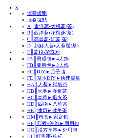
X
運費說明
服務據點
A║東洋蔘▪太極蔘(茶)
B║西洋蔘▪花旗蔘(茶)
C║高麗蔘▪紅蔘(茶)
D║新鮮人蔘▪人蔘鬚(茶)
E║蔘粉▪珍珠粉
FA║藥膳包►4人鍋
FB║藥膳包►2人鍋
FC║DIY►月子膳
FD║草本DIY►快速湯底
HA║人蔘►補氣茶
HB║天地►養氣茶
HC║本草►退火茶
HD║四物►八珍茶
HE║油切►健美茶
HM║燉煮►家庭包
HP║煎煮+沖泡►兩用包
HQ║漢方草本►外用包
L1║紅黑棗▪枸杞