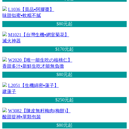
L1036【貢品▪阿膠棗】
味甜似蜜▪軟糯不膩
$80元
起
M1021【台灣生機▪網室菊花】
滅火神器
$170元
起
W2020【唯一能生吃の核桃仁】
香甜多汁▪新鮮生吃才能無負擔
$80元
起
L2051【生機綿密▪蓮子】
建蓮子
$250元
起
W3082【陳皮無籽梅肉(梅餅)】
酸甜提神▪單顆包裝
$80元
起