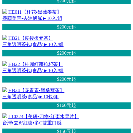
$200元
起
HE011【桂花▪黑蕎麥茶】
養顏美容▪去油解膩►10入/組
$200元
起
HB21【疫後復元茶】
三角透明茶包(食品)►10入/組
$200元
起
HB22【桂圓紅棗枸杞茶】
三角透明茶包(食品)►10入/組
$200元
起
HB24【花青素▪黑桑葚茶】
三角透明茶(食品)►10包/組
$160元
起
L10223【美研▪四物▪紅棗水果片】
台灣▪去籽紅棗▪多C雙重口感
$150元
起