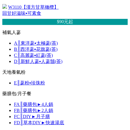
W3110【漢方甘草橄欖】
回甘好滋味▪可素食
$90元
起
補氣人蔘
A║東洋蔘▪太極蔘(茶)
B║西洋蔘▪花旗蔘(茶)
C║高麗蔘▪紅蔘(茶)
D║新鮮人蔘▪人蔘鬚(茶)
天地養氣粉
E║蔘粉▪珍珠粉
藥膳包/月子餐
FA║藥膳包►4人鍋
FB║藥膳包►2人鍋
FC║DIY►月子膳
FD║草本DIY►快速湯底