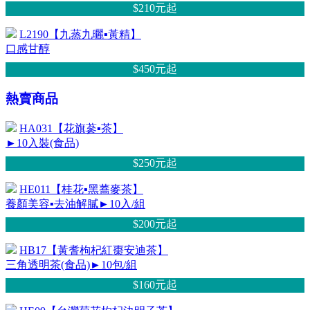
$210元
起
L2190【九蒸九曬▪黃精】
口感甘醇
$450元
起
熱賣商品
HA031【花旗蔘▪茶】
►10入裝(食品)
$250元
起
HE011【桂花▪黑蕎麥茶】
養顏美容▪去油解膩►10入/組
$200元
起
HB17【黃耆枸杞紅棗安迪茶】
三角透明茶(食品)►10包/組
$160元
起