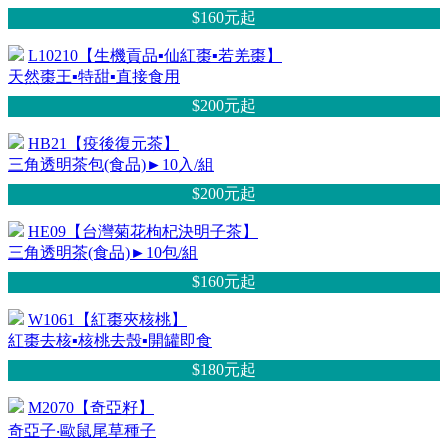
$160元
起
L10210【生機貢品▪仙紅棗▪若羌棗】
天然棗王▪特甜▪直接食用
$200元
起
HB21【疫後復元茶】
三角透明茶包(食品)►10入/組
$200元
起
HE09【台灣菊花枸杞決明子茶】
三角透明茶(食品)►10包/組
$160元
起
W1061【紅棗夾核桃】
紅棗去核▪核桃去殼▪開罐即食
$180元
起
M2070【奇亞籽】
奇亞子‧歐鼠尾草種子