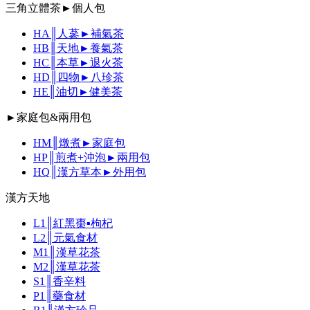
三角立體茶►個人包
HA║人蔘►補氣茶
HB║天地►養氣茶
HC║本草►退火茶
HD║四物►八珍茶
HE║油切►健美茶
►家庭包&兩用包
HM║燉煮►家庭包
HP║煎煮+沖泡►兩用包
HQ║漢方草本►外用包
漢方天地
L1║紅黑棗▪枸杞
L2║元氣食材
M1║漢草花茶
M2║漢草花茶
S1║香辛料
P1║藥食材