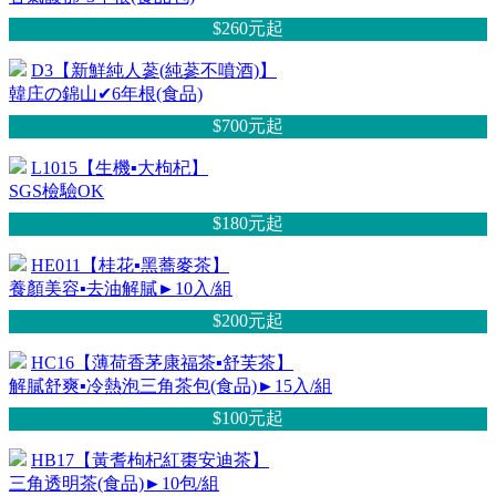
$260元
起
D3【新鮮純人蔘(純蔘不噴酒)】
韓庄の錦山✔6年根(食品)
$700元
起
L1015【生機▪大枸杞】
SGS檢驗OK
$180元
起
HE011【桂花▪黑蕎麥茶】
養顏美容▪去油解膩►10入/組
$200元
起
HC16【薄荷香茅康福茶▪舒芙茶】
解膩舒爽▪冷熱泡三角茶包(食品)►15入/組
$100元
起
HB17【黃耆枸杞紅棗安迪茶】
三角透明茶(食品)►10包/組