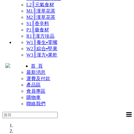
L2║元氣食材
M1║漢草花茶
M2║漢草花茶
S1║香辛料
P1║藥食材
R1║漢方珍品
W1║養生▪零嘴
W2║綜合▪堅果
W3║漢方▪果乾
首 頁
最新消息
運費及付款
產品區
會員專區
購物車
聯絡我們