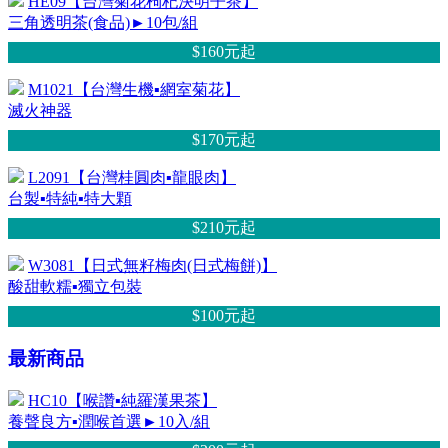
HE09【台灣菊花枸杞決明子茶】
三角透明茶(食品)►10包/組
$160元
起
M1021【台灣生機▪網室菊花】
滅火神器
$170元
起
L2091【台灣桂圓肉▪龍眼肉】
台製▪特純▪特大顆
$210元
起
W3081【日式無籽梅肉(日式梅餅)】
酸甜軟糯▪獨立包裝
$100元
起
最新商品
HC10【喉讚▪純羅漢果茶】
養聲良方▪潤喉首選►10入/組