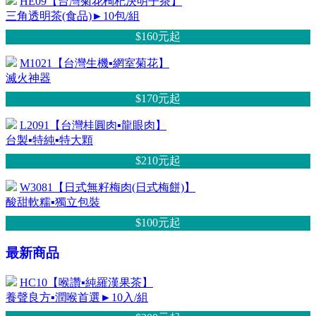
HE09【台灣菊花枸杞決明子茶】
三角透明茶(食品)►10包/組
$160元
起
M1021【台灣生機▪網室菊花】
滅火神器
$170元
起
L2091【台灣桂圓肉▪龍眼肉】
台製▪特純▪特大顆
$210元
起
W3081【日式無籽梅肉(日式梅餅)】
酸甜軟糯▪獨立包裝
$100元
起
最新商品
HC10【喉讚▪純羅漢果茶】
養聲良方▪潤喉首選►10入/組