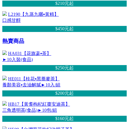
$210元
起
L2190【九蒸九曬▪黃精】
口感甘醇
$450元
起
熱賣商品
HA031【花旗蔘▪茶】
►10入裝(食品)
$250元
起
HE011【桂花▪黑蕎麥茶】
養顏美容▪去油解膩►10入/組
$200元
起
HB17【黃耆枸杞紅棗安迪茶】
三角透明茶(食品)►10包/組
$160元
起