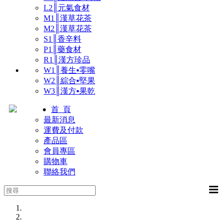
L2║元氣食材
M1║漢草花茶
M2║漢草花茶
S1║香辛料
P1║藥食材
R1║漢方珍品
W1║養生▪零嘴
W2║綜合▪堅果
W3║漢方▪果乾
首 頁
最新消息
運費及付款
產品區
會員專區
購物車
聯絡我們