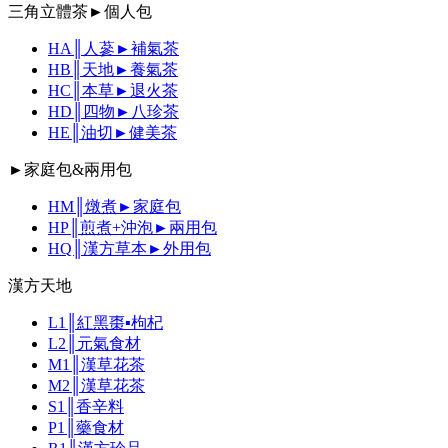
三角立體茶►個人包
HA║人蔘►補氣茶
HB║天地►養氣茶
HC║本草►退火茶
HD║四物►八珍茶
HE║油切►健美茶
►家庭包&兩用包
HM║燉煮►家庭包
HP║煎煮+沖泡►兩用包
HQ║漢方草本►外用包
漢方天地
L1║紅黑棗▪枸杞
L2║元氣食材
M1║漢草花茶
M2║漢草花茶
S1║香辛料
P1║藥食材