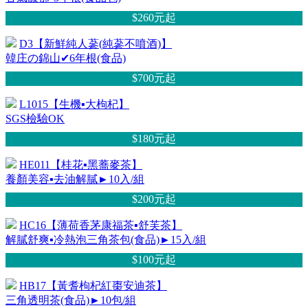
$260元
起
D3【新鮮純人蔘(純蔘不噴酒)】
韓庄の錦山✔6年根(食品)
$700元
起
L1015【生機▪大枸杞】
SGS檢驗OK
$180元
起
HE011【桂花▪黑蕎麥茶】
養顏美容▪去油解膩►10入/組
$200元
起
HC16【薄荷香茅康福茶▪舒芙茶】
解膩舒爽▪冷熱泡三角茶包(食品)►15入/組
$100元
起
HB17【黃耆枸杞紅棗安迪茶】
三角透明茶(食品)►10包/組