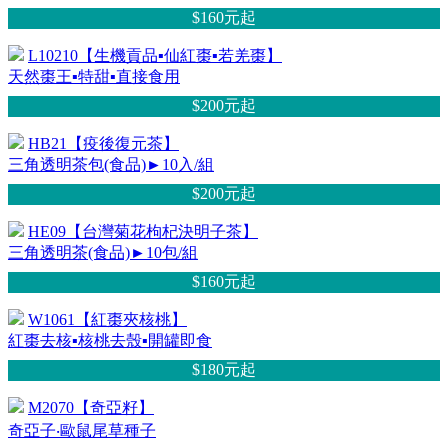
$160元
起
L10210【生機貢品▪仙紅棗▪若羌棗】
天然棗王▪特甜▪直接食用
$200元
起
HB21【疫後復元茶】
三角透明茶包(食品)►10入/組
$200元
起
HE09【台灣菊花枸杞決明子茶】
三角透明茶(食品)►10包/組
$160元
起
W1061【紅棗夾核桃】
紅棗去核▪核桃去殼▪開罐即食
$180元
起
M2070【奇亞籽】
奇亞子‧歐鼠尾草種子