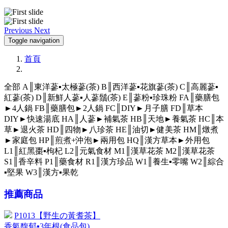
Previous
Next
Toggle navigation
首頁
全部
A║東洋蔘▪太極蔘(茶)
B║西洋蔘▪花旗蔘(茶)
C║高麗蔘▪
紅蔘(茶)
D║新鮮人蔘▪人蔘鬚(茶)
E║蔘粉▪珍珠粉
FA║藥膳包
►4人鍋
FB║藥膳包►2人鍋
FC║DIY►月子膳
FD║草本
DIY►快速湯底
HA║人蔘►補氣茶
HB║天地►養氣茶
HC║本
草►退火茶
HD║四物►八珍茶
HE║油切►健美茶
HM║燉煮
►家庭包
HP║煎煮+沖泡►兩用包
HQ║漢方草本►外用包
L1║紅黑棗▪枸杞
L2║元氣食材
M1║漢草花茶
M2║漢草花茶
S1║香辛料
P1║藥食材
R1║漢方珍品
W1║養生▪零嘴
W2║綜合
▪堅果
W3║漢方▪果乾
推薦商品
P1013【野生の黃耆茶】
香氣馥郁▪3年根(食品包)