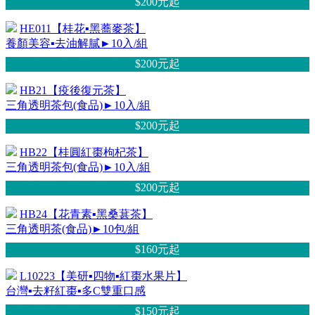
$200元
起
HE011【桂花▪黑蕎麥茶】
養顏美容▪去油解膩►10入/組
$200元
起
HB21【疫後復元茶】
三角透明茶包(食品)►10入/組
$200元
起
HB22【桂圓紅棗枸杞茶】
三角透明茶包(食品)►10入/組
$200元
起
HB24【花青素▪黑桑葚茶】
三角透明茶(食品)►10包/組
$160元
起
L10223【美研▪四物▪紅棗水果片】
台灣▪去籽紅棗▪多C雙重口感
$150元
起