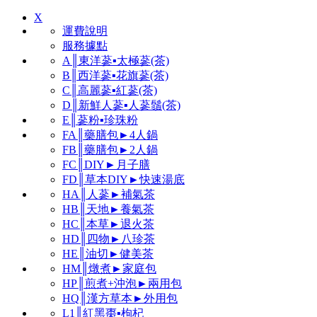
X
運費說明
服務據點
A║東洋蔘▪太極蔘(茶)
B║西洋蔘▪花旗蔘(茶)
C║高麗蔘▪紅蔘(茶)
D║新鮮人蔘▪人蔘鬚(茶)
E║蔘粉▪珍珠粉
FA║藥膳包►4人鍋
FB║藥膳包►2人鍋
FC║DIY►月子膳
FD║草本DIY►快速湯底
HA║人蔘►補氣茶
HB║天地►養氣茶
HC║本草►退火茶
HD║四物►八珍茶
HE║油切►健美茶
HM║燉煮►家庭包
HP║煎煮+沖泡►兩用包
HQ║漢方草本►外用包
L1║紅黑棗▪枸杞