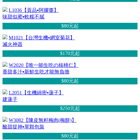
L1036【貢品▪阿膠棗】
味甜似蜜▪軟糯不膩
$80元
起
M1021【台灣生機▪網室菊花】
滅火神器
$170元
起
W2020【唯一能生吃の核桃仁】
香甜多汁▪新鮮生吃才能無負擔
$80元
起
L2051【生機綿密▪蓮子】
建蓮子
$250元
起
W3082【陳皮無籽梅肉(梅餅)】
酸甜提神▪單顆包裝
$80元
起