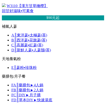
W3110【漢方甘草橄欖】
回甘好滋味▪可素食
$90元
起
補氣人蔘
A║東洋蔘▪太極蔘(茶)
B║西洋蔘▪花旗蔘(茶)
C║高麗蔘▪紅蔘(茶)
D║新鮮人蔘▪人蔘鬚(茶)
天地養氣粉
E║蔘粉▪珍珠粉
藥膳包/月子餐
FA║藥膳包►4人鍋
FB║藥膳包►2人鍋
FC║DIY►月子膳
FD║草本DIY►快速湯底