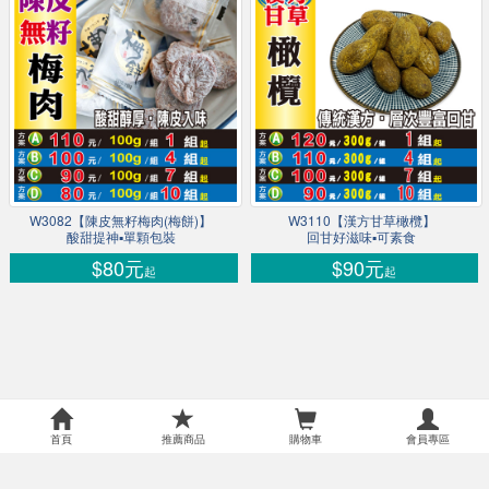
W3082【陳皮無籽梅肉(梅餅)】
W3110【漢方甘草橄欖】
酸甜提神▪單顆包裝
回甘好滋味▪可素食
$80元
$90元
起
起
首頁
推薦商品
購物車
會員專區