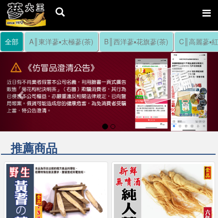
全部
A║東洋蔘▪太極蔘(茶)
B║西洋蔘▪花旗蔘(茶)
C║高麗蔘▪紅
Previous
Nex
推薦商品