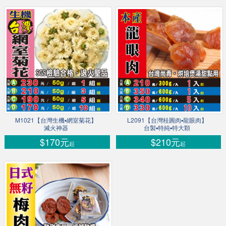
M1021【台灣生機▪網室菊花】
L2091【台灣桂圓肉▪龍眼肉】
滅火神器
台製▪特純▪特大顆
$170元
$210元
起
起