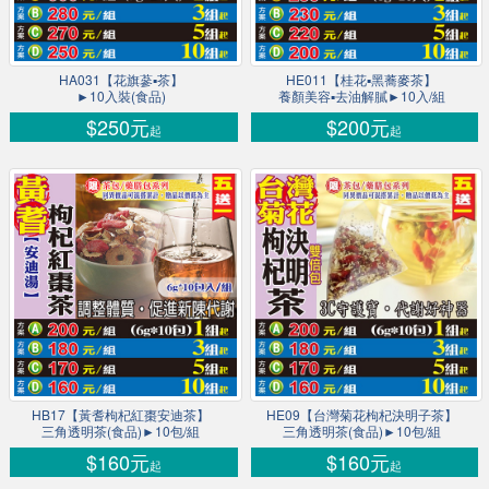
HA031【花旗蔘▪茶】
HE011【桂花▪黑蕎麥茶】
►10入裝(食品)
養顏美容▪去油解膩►10入/組
$250元
$200元
起
起
HB17【黃耆枸杞紅棗安迪茶】
HE09【台灣菊花枸杞決明子茶】
三角透明茶(食品)►10包/組
三角透明茶(食品)►10包/組
$160元
$160元
起
起