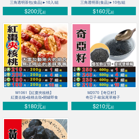
三角透明茶包(食品)►10入/組
三角透明茶(食品)►10包/組
$200元
$160元
起
起
W1061【紅棗夾核桃】
M2070【奇亞籽】
紅棗去核▪核桃去殼▪開罐即食
奇亞子‧歐鼠尾草種子
$180元
$210元
起
起