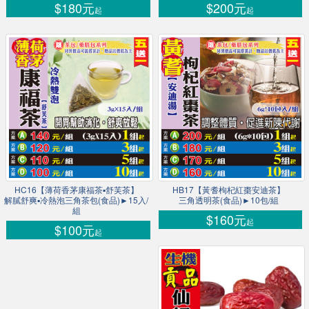
$180元
$200元
起
起
HC16【薄荷香茅康福茶▪舒芙茶】
HB17【黃耆枸杞紅棗安迪茶】
解膩舒爽▪冷熱泡三角茶包(食品)►15入/
三角透明茶(食品)►10包/組
組
$160元
起
$100元
起