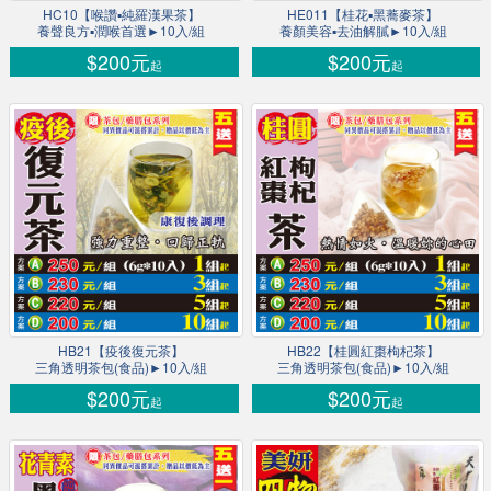
HC10【喉讚▪純羅漢果茶】
HE011【桂花▪黑蕎麥茶】
養聲良方▪潤喉首選►10入/組
養顏美容▪去油解膩►10入/組
$200元
$200元
起
起
HB21【疫後復元茶】
HB22【桂圓紅棗枸杞茶】
三角透明茶包(食品)►10入/組
三角透明茶包(食品)►10入/組
$200元
$200元
起
起