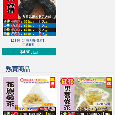
L2190【九蒸九曬▪黃精】
口感甘醇
$450元
起
熱賣商品