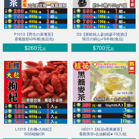
P1013【野生の黃耆茶】
D3【新鮮純人蔘(純蔘不噴酒)】
香氣馥郁▪3年根(食品包)
韓庄の錦山✔6年根(食品)
$260元
$700元
起
起
L1015【生機▪大枸杞】
HE011【桂花▪黑蕎麥茶】
SGS檢驗OK
養顏美容▪去油解膩►10入/組