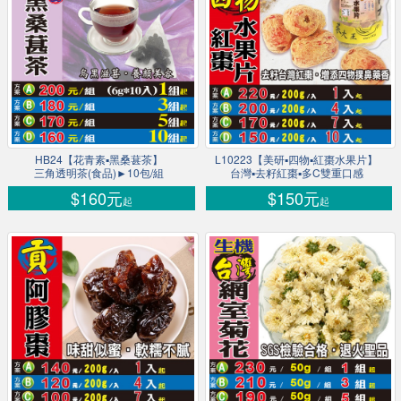
HB24【花青素▪黑桑葚茶】
L10223【美研▪四物▪紅棗水果片】
三角透明茶(食品)►10包/組
台灣▪去籽紅棗▪多C雙重口感
$160元
$150元
起
起