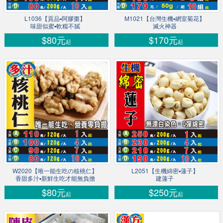
L1036【貢品▪阿膠棗】
M1021【台灣生機▪網室菊花】
味甜似蜜▪軟糯不膩
滅火神器
$80元
$170元
起
起
W2020【唯一能生吃の核桃仁】
L2051【生機綿密▪蓮子】
香甜多汁▪新鮮生吃才能無負擔
建蓮子
$80元
$250元
起
起