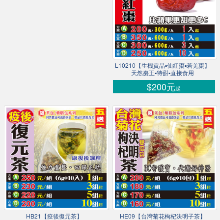
L10210【生機貢品▪仙紅棗▪若羌棗】
天然棗王▪特甜▪直接食用
$200元
起
HB21【疫後復元茶】
HE09【台灣菊花枸杞決明子茶】