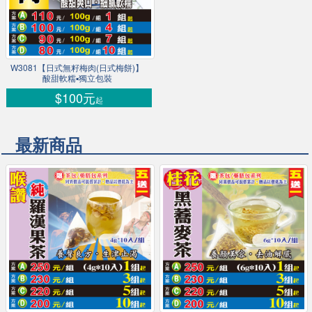
W3081【日式無籽梅肉(日式梅餅)】
酸甜軟糯▪獨立包裝
$100元
起
最新商品