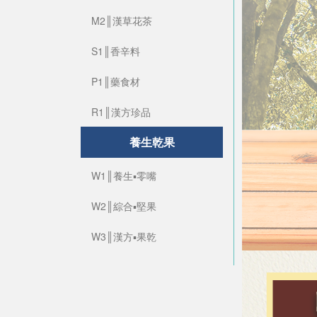
M2║漢草花茶
S1║香辛料
P1║藥食材
R1║漢方珍品
養生乾果
W1║養生▪零嘴
W2║綜合▪堅果
W3║漢方▪果乾