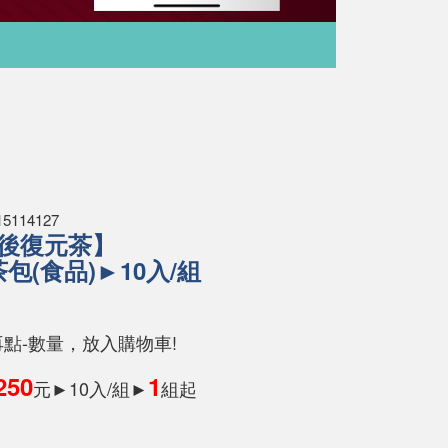
114127
疫後復元茶】
包(食品)►10入/組
再點-數量，放入購物車!
250
1
元►10入/組►
組起