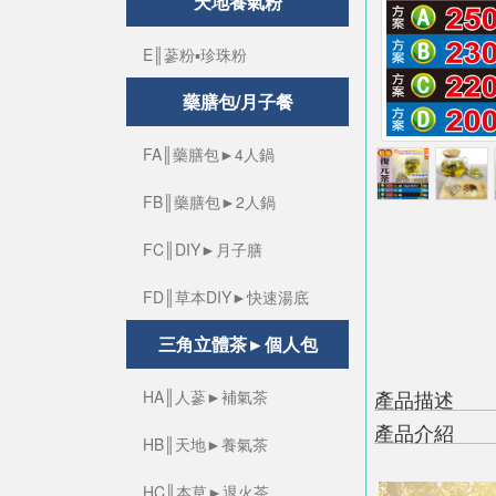
天地養氣粉
E║蔘粉▪珍珠粉
藥膳包/月子餐
FA║藥膳包►4人鍋
FB║藥膳包►2人鍋
FC║DIY►月子膳
FD║草本DIY►快速湯底
三角立體茶►個人包
產品描述
HA║人蔘►補氣茶
產品介紹
HB║天地►養氣茶
HC║本草►退火茶