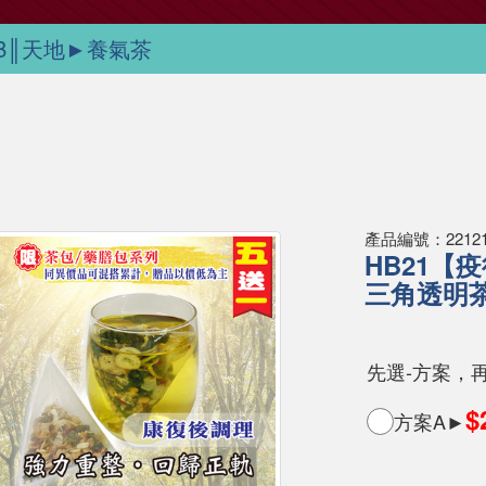
B║天地►養氣茶
產品編號：221215
HB21【
三角透明茶
先選-方案，
$
方案A►