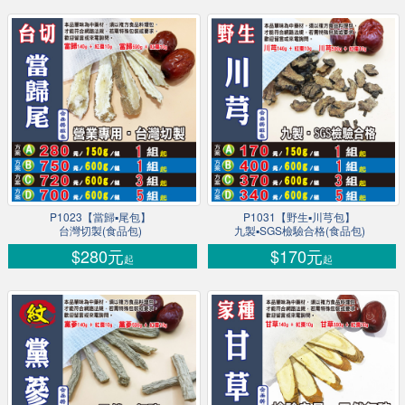
P1023【當歸▪尾包】
P1031【野生▪川芎包】
台灣切製(食品包)
九製▪SGS檢驗合格(食品包)
$280元
$170元
起
起