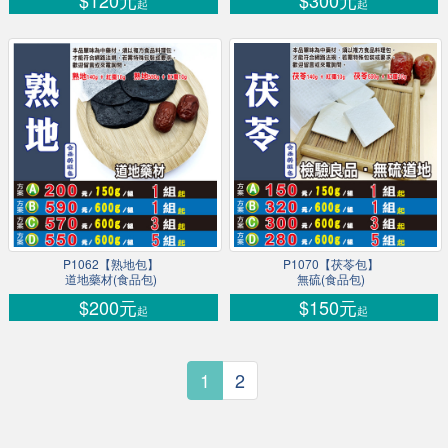
$120元
$300元
起
起
P1062【熟地包】
P1070【茯苓包】
道地藥材(食品包)
無硫(食品包)
$200元
$150元
起
起
1
2