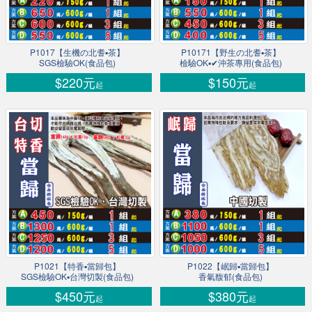
P1017【生機の北耆▪茶】
P10171【野生の北耆▪茶】
SGS檢驗OK(食品包)
檢驗OK▪✔沖茶專用(食品包)
$220元
$150元
起
起
P1021【特香▪當歸包】
P1022【岷歸▪當歸包】
SGS檢驗OK▪台灣切製(食品包)
香氣馥郁(食品包)
$450元
$380元
起
起