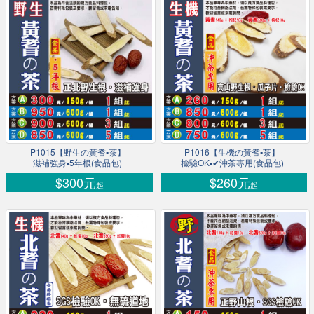
P1015【野生の黃耆▪茶】
P1016【生機の黃耆▪茶】
滋補強身▪5年根(食品包)
檢驗OK▪✔沖茶專用(食品包)
$300元
$260元
起
起