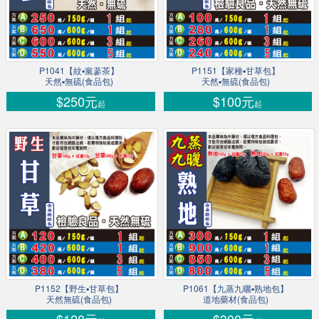
P1041【紋▪黨蔘茶】
P1151【家種▪甘草包】
天然▪無硫(食品包)
天然▪無硫(食品包)
$250元
$100元
起
起
P1152【野生▪甘草包】
P1061【九蒸九曬▪熟地包】
天然無硫(食品包)
道地藥材(食品包)