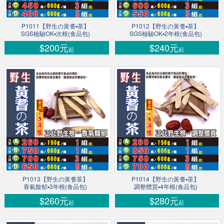
P1011【野生の黃耆▪茶】
P1012【野生の黃耆▪茶】
SGS檢驗OK▪次根(食品包)
SGS檢驗OK▪2年根(食品包)
$200元
$240元
起
起
P1013【野生の黃耆茶】
P1014【野生の黃耆▪茶】
香氣馥郁▪3年根(食品包)
調整體質▪4年根(食品包)
$260元
$280元
起
起