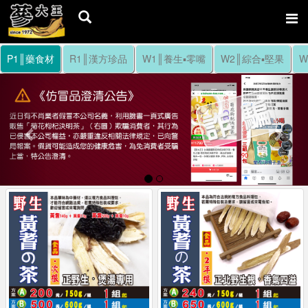
P1║藥食材
R1║漢方珍品
W1║養生▪零嘴
W2║綜合▪堅果
W
Previous
Nex