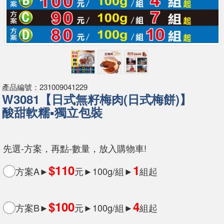
產品編號：231009041229
W3081【日式無籽梅肉(日式梅餅)】
酸甜軟糯▪獨立包裝
先選-方案，再點-數量，放入購物車!
$110
1
方案A►
元►100g/組►
組起
$100
4
方案B►
元►100g/組►
組起