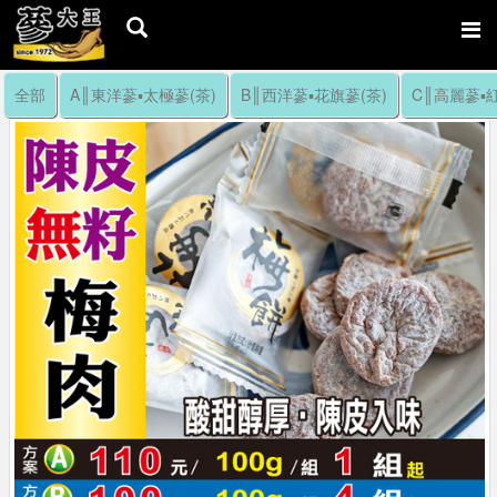
全部
A║東洋蔘▪太極蔘(茶)
B║西洋蔘▪花旗蔘(茶)
C║高麗蔘▪紅