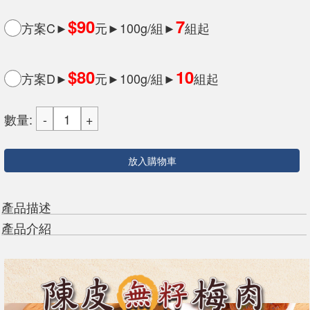
$90
7
方案C►
元►100g/組►
組起
$80
10
方案D►
元►100g/組►
組起
數量:
放入購物車
產品描述
產品介紹