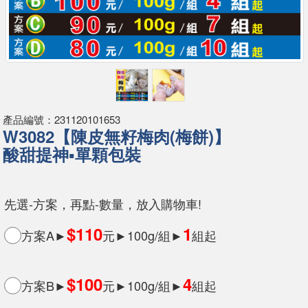
產品編號：231120101653
W3082【陳皮無籽梅肉(梅餅)】
酸甜提神▪單顆包裝
先選-方案，再點-數量，放入購物車!
$110
1
方案A►
元►100g/組►
組起
$100
4
方案B►
元►100g/組►
組起