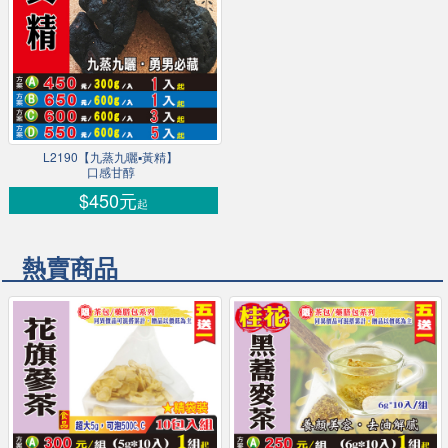
L2190【九蒸九曬▪黃精】
口感甘醇
$450元
起
熱賣商品