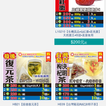
L10210【生機貢品▪仙紅棗▪若羌棗】
天然棗王▪特甜▪直接食用
$200元
起
HB21【疫後復元茶】
HE09【台灣菊花枸杞決明子茶】