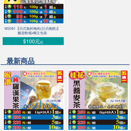
W3081【日式無籽梅肉(日式梅餅)】
酸甜軟糯▪獨立包裝
$100元
起
最新商品