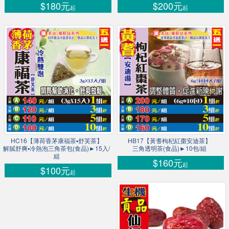
$180元
$200元
起
起
HC16【薄荷香茅康福茶▪舒芙茶】
HB17【黃耆枸杞紅棗安迪茶】
解膩舒爽▪冷熱泡三角茶包(食品)►15入/
三角透明茶(食品)►10包/組
組
$160元
起
$100元
起