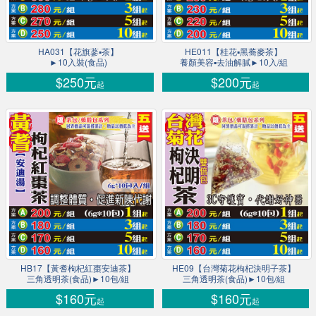
HA031【花旗蔘▪茶】
HE011【桂花▪黑蕎麥茶】
►10入裝(食品)
養顏美容▪去油解膩►10入/組
$250元
$200元
起
起
HB17【黃耆枸杞紅棗安迪茶】
HE09【台灣菊花枸杞決明子茶】
三角透明茶(食品)►10包/組
三角透明茶(食品)►10包/組
$160元
$160元
起
起