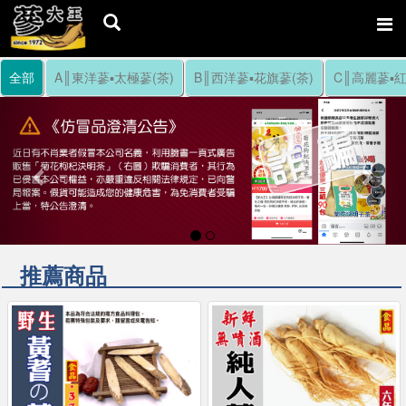
全部
A║東洋蔘▪太極蔘(茶)
B║西洋蔘▪花旗蔘(茶)
C║高麗蔘▪紅
Previous
Nex
推薦商品