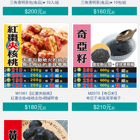
三角透明茶包(食品)►10入/組
三角透明茶(食品)►10包/組
$200元
$160元
起
起
W1061【紅棗夾核桃】
M2070【奇亞籽】
紅棗去核▪核桃去殼▪開罐即食
奇亞子‧歐鼠尾草種子
$180元
$210元
起
起