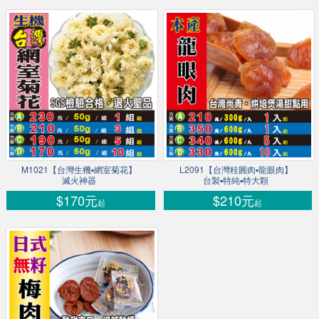
M1021【台灣生機▪網室菊花】
L2091【台灣桂圓肉▪龍眼肉】
滅火神器
台製▪特純▪特大顆
$170元
$210元
起
起