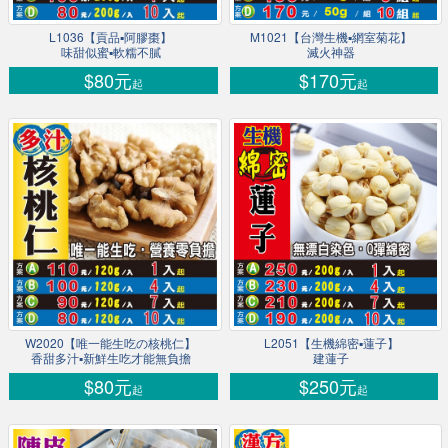
L1036【貢品▪阿膠棗】
M1021【台灣生機▪網室菊花】
味甜似蜜▪軟糯不膩
滅火神器
$80元
$170元
起
起
W2020【唯一能生吃の核桃仁】
L2051【生機綿密▪蓮子】
香甜多汁▪新鮮生吃才能無負擔
建蓮子
$80元
$250元
起
起