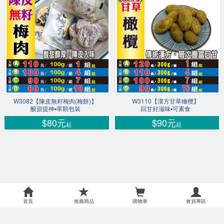
W3082【陳皮無籽梅肉(梅餅)】
W3110【漢方甘草橄欖】
酸甜提神▪單顆包裝
回甘好滋味▪可素食
$80元
$90元
起
起
首頁
推薦商品
購物車
會員專區