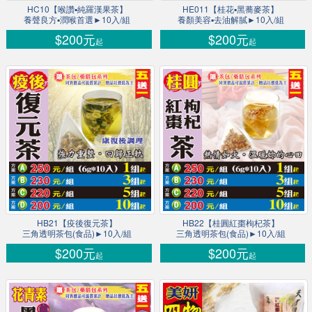
HC10【喉讚▪純羅漢果茶】
HE011【桂花▪黑蕎麥茶】
養聲良方▪潤喉首選►10入/組
養顏美容▪去油解膩►10入/組
$200元
$200元
起
起
HB21【疫後復元茶】
HB22【桂圓紅棗枸杞茶】
三角透明茶包(食品)►10入/組
三角透明茶包(食品)►10入/組
$200元
$200元
起
起