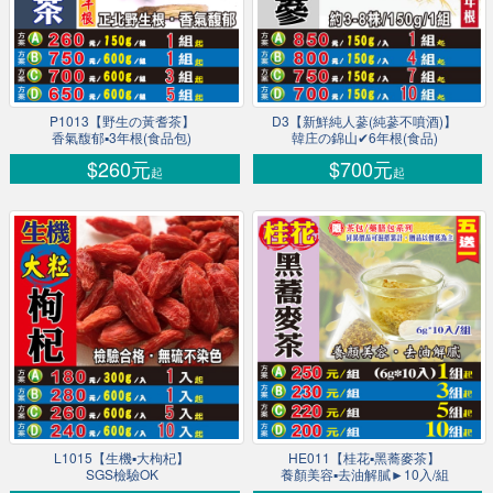
P1013【野生の黃耆茶】
D3【新鮮純人蔘(純蔘不噴酒)】
香氣馥郁▪3年根(食品包)
韓庄の錦山✔6年根(食品)
$260元
$700元
起
起
L1015【生機▪大枸杞】
HE011【桂花▪黑蕎麥茶】
SGS檢驗OK
養顏美容▪去油解膩►10入/組