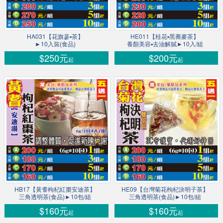
HA031【花旗蔘▪茶】
HE011【桂花▪黑蕎麥茶】
►10入裝(食品)
養顏美容▪去油解膩►10入/組
$250元
$200元
起
起
HB17【黃耆枸杞紅棗安迪茶】
HE09【台灣菊花枸杞決明子茶】
三角透明茶(食品)►10包/組
三角透明茶(食品)►10包/組
$160元
$160元
起
起