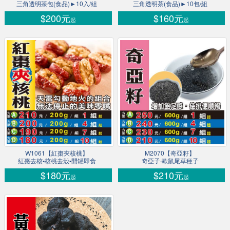
三角透明茶包(食品)►10入/組
三角透明茶(食品)►10包/組
$200元
$160元
起
起
W1061【紅棗夾核桃】
M2070【奇亞籽】
紅棗去核▪核桃去殼▪開罐即食
奇亞子‧歐鼠尾草種子
$180元
$210元
起
起