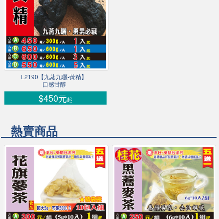
L2190【九蒸九曬▪黃精】
口感甘醇
$450元
起
熱賣商品