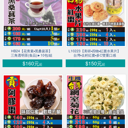
HB24【花青素▪黑桑葚茶】
L10223【美研▪四物▪紅棗水果片】
三角透明茶(食品)►10包/組
台灣▪去籽紅棗▪多C雙重口感
$160元
$150元
起
起