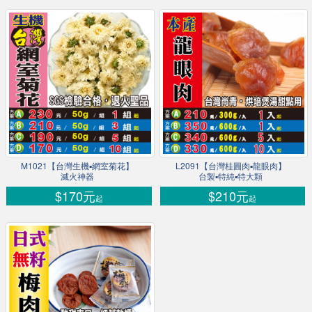
M1021【台灣生機▪網室菊花】
L2091【台灣桂圓肉▪龍眼肉】
滅火神器
台製▪特純▪特大顆
$170元
$210元
起
起