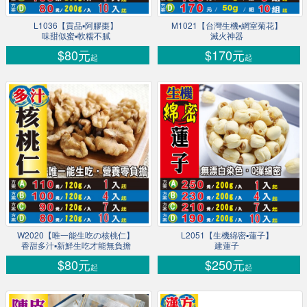
L1036【貢品▪阿膠棗】
M1021【台灣生機▪網室菊花】
味甜似蜜▪軟糯不膩
滅火神器
$80元
$170元
起
起
W2020【唯一能生吃の核桃仁】
L2051【生機綿密▪蓮子】
香甜多汁▪新鮮生吃才能無負擔
建蓮子
$80元
$250元
起
起