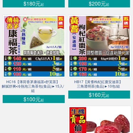
$180元
$200元
起
起
HC16【薄荷香茅康福茶▪舒芙茶】
HB17【黃耆枸杞紅棗安迪茶】
解膩舒爽▪冷熱泡三角茶包(食品)►15入/
三角透明茶(食品)►10包/組
組
$160元
起
$100元
起