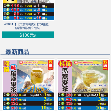
W3081【日式無籽梅肉(日式梅餅)】
酸甜軟糯▪獨立包裝
$100元
起
最新商品