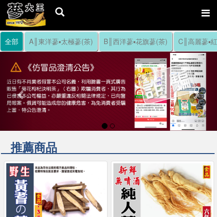
全部
A║東洋蔘▪太極蔘(茶)
B║西洋蔘▪花旗蔘(茶)
C║高麗蔘▪紅
Previous
Nex
推薦商品