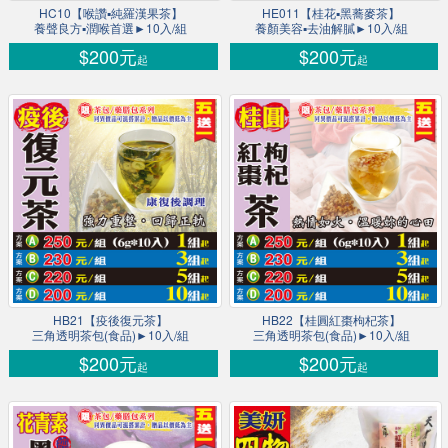
HC10【喉讚▪純羅漢果茶】
HE011【桂花▪黑蕎麥茶】
養聲良方▪潤喉首選►10入/組
養顏美容▪去油解膩►10入/組
$200元
$200元
起
起
HB21【疫後復元茶】
HB22【桂圓紅棗枸杞茶】
三角透明茶包(食品)►10入/組
三角透明茶包(食品)►10入/組
$200元
$200元
起
起