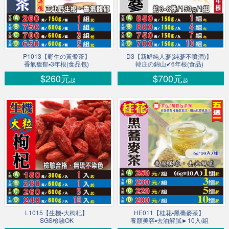
P1013【野生の黃耆茶】
D3【新鮮純人蔘(純蔘不噴酒)】
香氣馥郁▪3年根(食品包)
韓庄の錦山✔6年根(食品)
$260元
$700元
起
起
L1015【生機▪大枸杞】
HE011【桂花▪黑蕎麥茶】
SGS檢驗OK
養顏美容▪去油解膩►10入/組