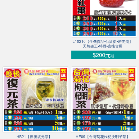
L10210【生機貢品▪仙紅棗▪若羌棗】
天然棗王▪特甜▪直接食用
$200元
起
HB21【疫後復元茶】
HE09【台灣菊花枸杞決明子茶】