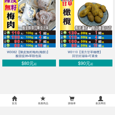
W3082【陳皮無籽梅肉(梅餅)】
W3110【漢方甘草橄欖】
酸甜提神▪單顆包裝
回甘好滋味▪可素食
$80元
$90元
起
起
首頁
推薦商品
購物車
會員專區