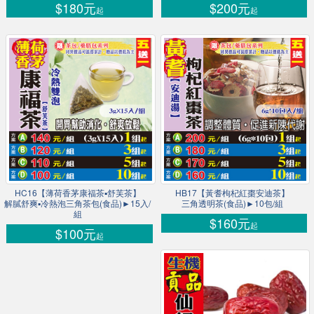
$180元
$200元
起
起
HC16【薄荷香茅康福茶▪舒芙茶】
HB17【黃耆枸杞紅棗安迪茶】
解膩舒爽▪冷熱泡三角茶包(食品)►15入/
三角透明茶(食品)►10包/組
組
$160元
起
$100元
起