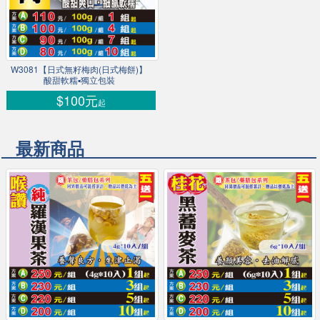
W3081【日式無籽梅肉(日式梅餅)】
酸甜軟糯▪獨立包裝
$100元
起
最新商品