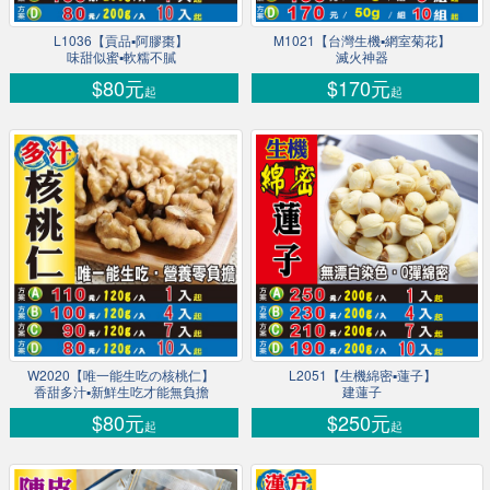
L1036【貢品▪阿膠棗】
M1021【台灣生機▪網室菊花】
味甜似蜜▪軟糯不膩
滅火神器
$80元
$170元
起
起
W2020【唯一能生吃の核桃仁】
L2051【生機綿密▪蓮子】
香甜多汁▪新鮮生吃才能無負擔
建蓮子
$80元
$250元
起
起