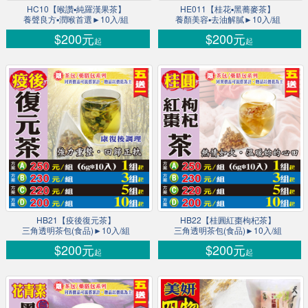
HC10【喉讚▪純羅漢果茶】
HE011【桂花▪黑蕎麥茶】
養聲良方▪潤喉首選►10入/組
養顏美容▪去油解膩►10入/組
$200元
$200元
起
起
HB21【疫後復元茶】
HB22【桂圓紅棗枸杞茶】
三角透明茶包(食品)►10入/組
三角透明茶包(食品)►10入/組
$200元
$200元
起
起