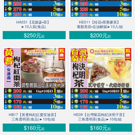
HA031【花旗蔘▪茶】
HE011【桂花▪黑蕎麥茶】
►10入裝(食品)
養顏美容▪去油解膩►10入/組
$250元
$200元
起
起
HB17【黃耆枸杞紅棗安迪茶】
HE09【台灣菊花枸杞決明子茶】
三角透明茶(食品)►10包/組
三角透明茶(食品)►10包/組
$160元
$160元
起
起