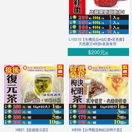
L10210【生機貢品▪仙紅棗▪若羌棗】
天然棗王▪特甜▪直接食用
$200元
起
HB21【疫後復元茶】
HE09【台灣菊花枸杞決明子茶】