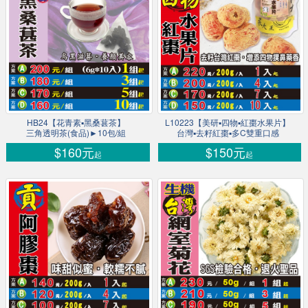
HB24【花青素▪黑桑葚茶】
L10223【美研▪四物▪紅棗水果片】
三角透明茶(食品)►10包/組
台灣▪去籽紅棗▪多C雙重口感
$160元
$150元
起
起