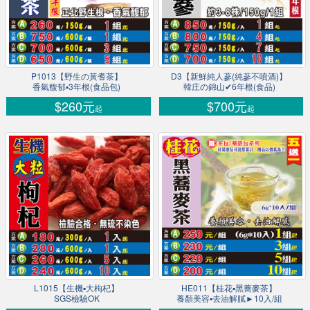
P1013【野生の黃耆茶】
D3【新鮮純人蔘(純蔘不噴酒)】
香氣馥郁▪3年根(食品包)
韓庄の錦山✔6年根(食品)
$260元
$700元
起
起
L1015【生機▪大枸杞】
HE011【桂花▪黑蕎麥茶】
SGS檢驗OK
養顏美容▪去油解膩►10入/組