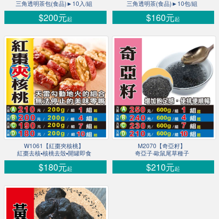
三角透明茶包(食品)►10入/組
三角透明茶(食品)►10包/組
$200元
$160元
起
起
W1061【紅棗夾核桃】
M2070【奇亞籽】
紅棗去核▪核桃去殼▪開罐即食
奇亞子‧歐鼠尾草種子
$180元
$210元
起
起