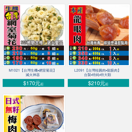
M1021【台灣生機▪網室菊花】
L2091【台灣桂圓肉▪龍眼肉】
滅火神器
台製▪特純▪特大顆
$170元
$210元
起
起