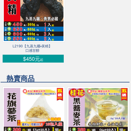
L2190【九蒸九曬▪黃精】
口感甘醇
$450元
起
熱賣商品