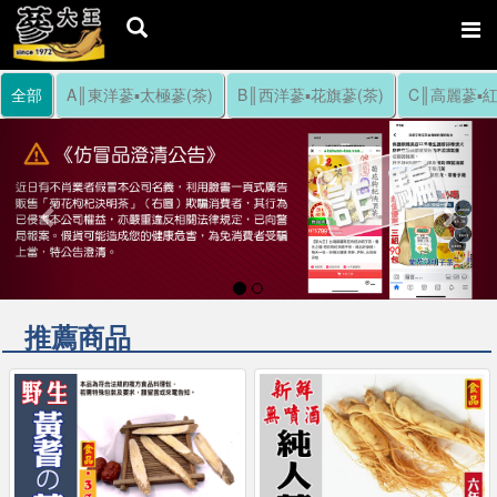
全部
A║東洋蔘▪太極蔘(茶)
B║西洋蔘▪花旗蔘(茶)
C║高麗蔘▪紅
Previous
Nex
推薦商品