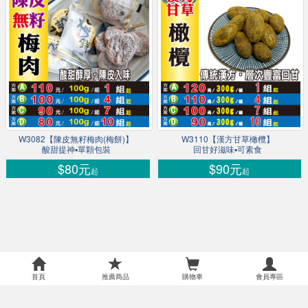
W3082【陳皮無籽梅肉(梅餅)】
W3110【漢方甘草橄欖】
酸甜提神▪單顆包裝
回甘好滋味▪可素食
$80元
$90元
起
起
首頁
推薦商品
購物車
會員專區