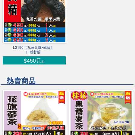
L2190【九蒸九曬▪黃精】
口感甘醇
$450元
起
熱賣商品