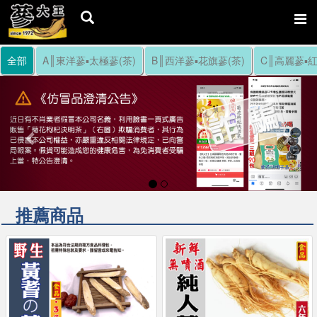
全部
A║東洋蔘▪太極蔘(茶)
B║西洋蔘▪花旗蔘(茶)
C║高麗蔘▪紅
Previous
Nex
推薦商品