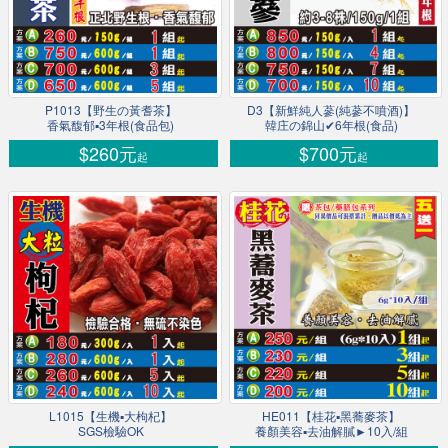
P1013【野生の黃耆茶】
D3【新鮮純人蔘(純蔘不噴酒)】
香氣馥郁▪3年根(食品包)
韓庄の錦山✔6年根(食品)
$260元
$700元
起
起
L1015【生機▪大枸杞】
HE011【桂花▪黑蕎麥茶】
SGS檢驗OK
養顏美容▪去油解膩►10入/組