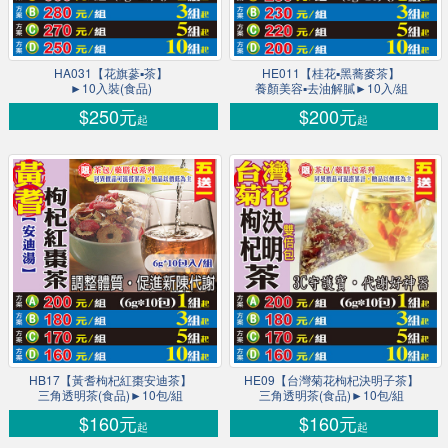
HA031【花旗蔘▪茶】
HE011【桂花▪黑蕎麥茶】
►10入裝(食品)
養顏美容▪去油解膩►10入/組
$250元
$200元
起
起
HB17【黃耆枸杞紅棗安迪茶】
HE09【台灣菊花枸杞決明子茶】
三角透明茶(食品)►10包/組
三角透明茶(食品)►10包/組
$160元
$160元
起
起