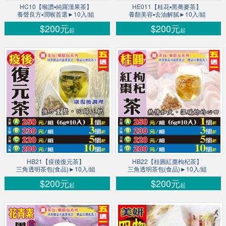
HC10【喉讚▪純羅漢果茶】
HE011【桂花▪黑蕎麥茶】
養聲良方▪潤喉首選►10入/組
養顏美容▪去油解膩►10入/組
$200元
$200元
起
起
HB21【疫後復元茶】
HB22【桂圓紅棗枸杞茶】
三角透明茶包(食品)►10入/組
三角透明茶包(食品)►10入/組
$200元
$200元
起
起