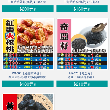
三角透明茶包(食品)►10入/組
三角透明茶(食品)►10包/組
$200元
$160元
起
起
W1061【紅棗夾核桃】
M2070【奇亞籽】
紅棗去核▪核桃去殼▪開罐即食
奇亞子‧歐鼠尾草種子
$180元
$210元
起
起