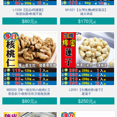
L1036【貢品▪阿膠棗】
M1021【台灣生機▪網室菊花】
味甜似蜜▪軟糯不膩
滅火神器
$80元
$170元
起
起
W2020【唯一能生吃の核桃仁】
L2051【生機綿密▪蓮子】
香甜多汁▪新鮮生吃才能無負擔
建蓮子
$80元
$250元
起
起