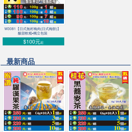
W3081【日式無籽梅肉(日式梅餅)】
酸甜軟糯▪獨立包裝
$100元
起
最新商品