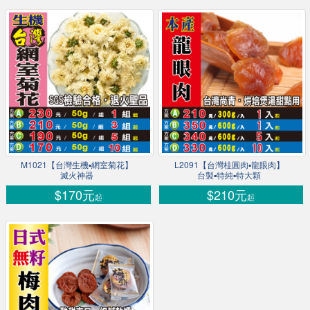
M1021【台灣生機▪網室菊花】
L2091【台灣桂圓肉▪龍眼肉】
滅火神器
台製▪特純▪特大顆
$170元
$210元
起
起