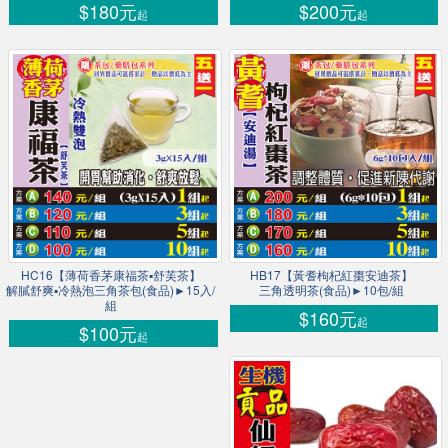
$180元
$200元
起
起
HC16【薄荷香茅康福茶▪舒芙茶】
HB17【黃耆枸杞紅棗安迪茶】
解膩舒爽▪冷熱泡三角茶包(食品)►15入/
三角透明茶(食品)►10包/組
組
$160元
起
$100元
起