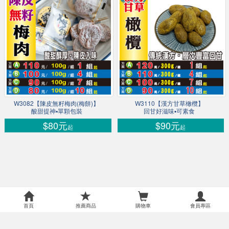
W3082【陳皮無籽梅肉(梅餅)】
W3110【漢方甘草橄欖】
酸甜提神▪單顆包裝
回甘好滋味▪可素食
$80元
$90元
起
起
首頁
推薦商品
購物車
會員專區