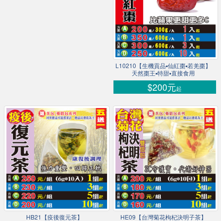
L10210【生機貢品▪仙紅棗▪若羌棗】
天然棗王▪特甜▪直接食用
$200元
起
HB21【疫後復元茶】
HE09【台灣菊花枸杞決明子茶】