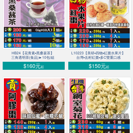
HB24【花青素▪黑桑葚茶】
L10223【美研▪四物▪紅棗水果片】
三角透明茶(食品)►10包/組
台灣▪去籽紅棗▪多C雙重口感
$160元
$150元
起
起