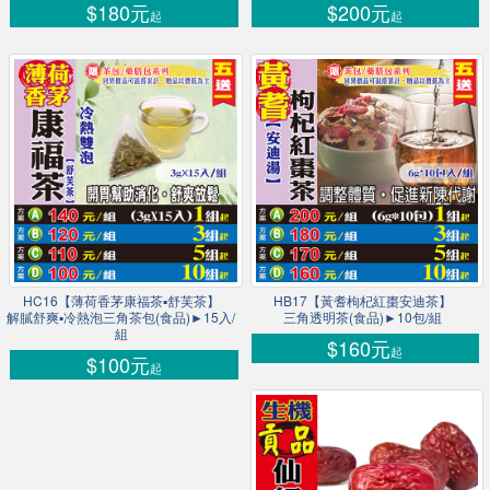
$180元
$200元
起
起
HC16【薄荷香茅康福茶▪舒芙茶】
HB17【黃耆枸杞紅棗安迪茶】
解膩舒爽▪冷熱泡三角茶包(食品)►15入/
三角透明茶(食品)►10包/組
組
$160元
起
$100元
起