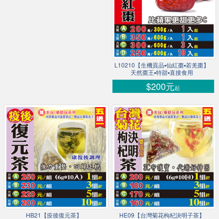
L10210【生機貢品▪仙紅棗▪若羌棗】
天然棗王▪特甜▪直接食用
$200元
起
HB21【疫後復元茶】
HE09【台灣菊花枸杞決明子茶】