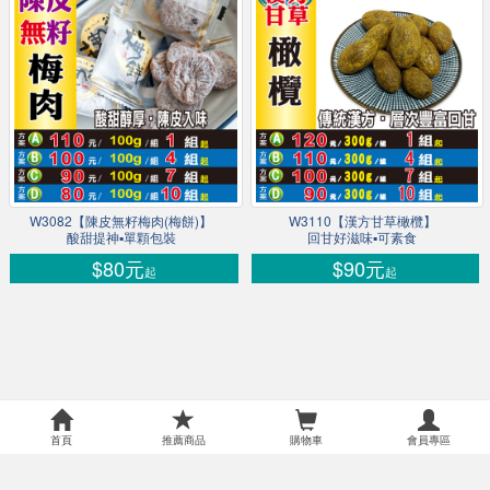
W3082【陳皮無籽梅肉(梅餅)】
W3110【漢方甘草橄欖】
酸甜提神▪單顆包裝
回甘好滋味▪可素食
$80元
$90元
起
起
首頁
推薦商品
購物車
會員專區