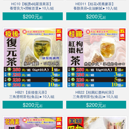
HC10【喉讚▪純羅漢果茶】
HE011【桂花▪黑蕎麥茶】
養聲良方▪潤喉首選►10入/組
養顏美容▪去油解膩►10入/組
$200元
$200元
起
起
HB21【疫後復元茶】
HB22【桂圓紅棗枸杞茶】
三角透明茶包(食品)►10入/組
三角透明茶包(食品)►10入/組
$200元
$200元
起
起