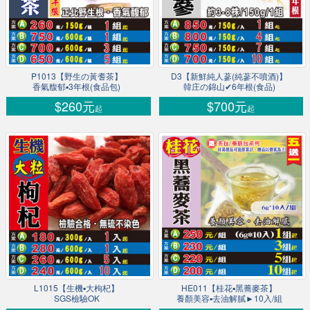
P1013【野生の黃耆茶】
D3【新鮮純人蔘(純蔘不噴酒)】
香氣馥郁▪3年根(食品包)
韓庄の錦山✔6年根(食品)
$260元
$700元
起
起
L1015【生機▪大枸杞】
HE011【桂花▪黑蕎麥茶】
SGS檢驗OK
養顏美容▪去油解膩►10入/組