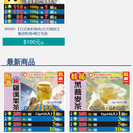
W3081【日式無籽梅肉(日式梅餅)】
酸甜軟糯▪獨立包裝
$100元
起
最新商品