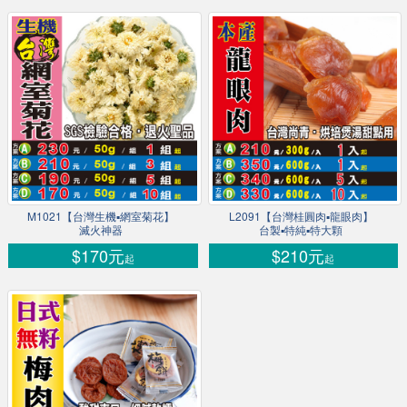
M1021【台灣生機▪網室菊花】
L2091【台灣桂圓肉▪龍眼肉】
滅火神器
台製▪特純▪特大顆
$170元
$210元
起
起