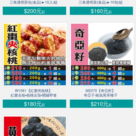
三角透明茶包(食品)►10入/組
三角透明茶(食品)►10包/組
$200元
$160元
起
起
W1061【紅棗夾核桃】
M2070【奇亞籽】
紅棗去核▪核桃去殼▪開罐即食
奇亞子‧歐鼠尾草種子
$180元
$210元
起
起