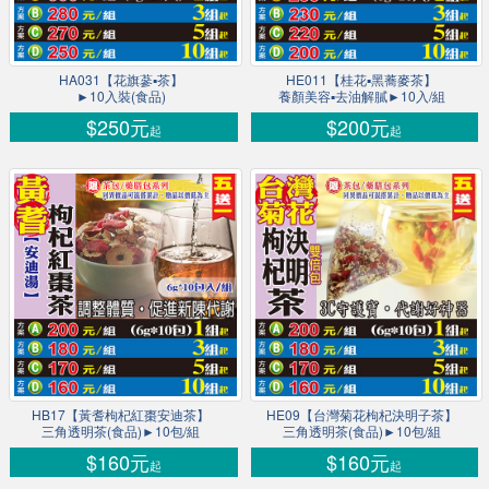
HA031【花旗蔘▪茶】
HE011【桂花▪黑蕎麥茶】
►10入裝(食品)
養顏美容▪去油解膩►10入/組
$250元
$200元
起
起
HB17【黃耆枸杞紅棗安迪茶】
HE09【台灣菊花枸杞決明子茶】
三角透明茶(食品)►10包/組
三角透明茶(食品)►10包/組
$160元
$160元
起
起