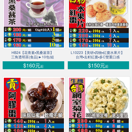
HB24【花青素▪黑桑葚茶】
L10223【美研▪四物▪紅棗水果片】
三角透明茶(食品)►10包/組
台灣▪去籽紅棗▪多C雙重口感
$160元
$150元
起
起