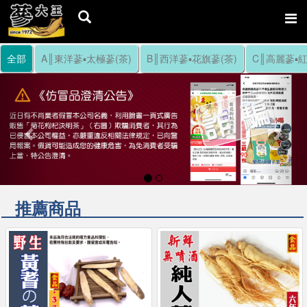
全部
A║東洋蔘▪太極蔘(茶)
B║西洋蔘▪花旗蔘(茶)
C║高麗蔘▪紅
Previous
Nex
推薦商品