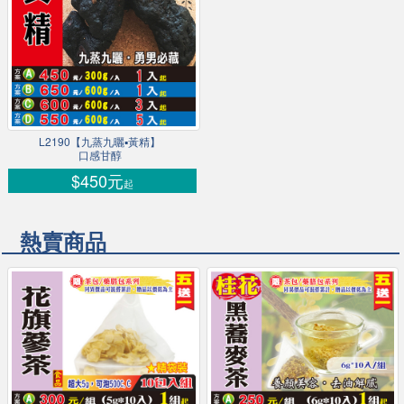
L2190【九蒸九曬▪黃精】
口感甘醇
$450元
起
熱賣商品