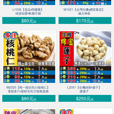
L1036【貢品▪阿膠棗】
M1021【台灣生機▪網室菊花】
味甜似蜜▪軟糯不膩
滅火神器
$80元
$170元
起
起
W2020【唯一能生吃の核桃仁】
L2051【生機綿密▪蓮子】
香甜多汁▪新鮮生吃才能無負擔
建蓮子
$80元
$250元
起
起