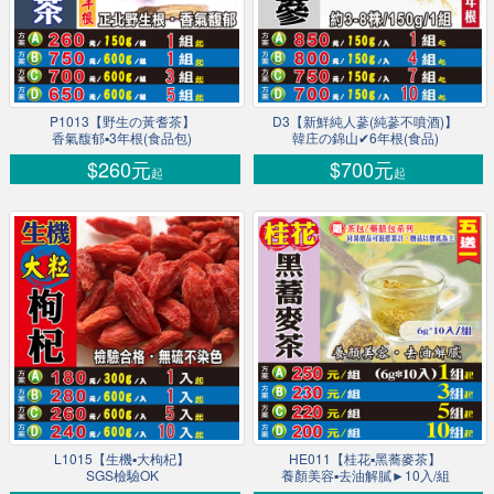
P1013【野生の黃耆茶】
D3【新鮮純人蔘(純蔘不噴酒)】
香氣馥郁▪3年根(食品包)
韓庄の錦山✔6年根(食品)
$260元
$700元
起
起
L1015【生機▪大枸杞】
HE011【桂花▪黑蕎麥茶】
SGS檢驗OK
養顏美容▪去油解膩►10入/組