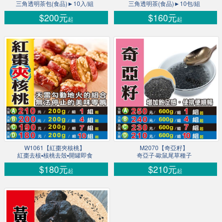
三角透明茶包(食品)►10入/組
三角透明茶(食品)►10包/組
$200元
$160元
起
起
W1061【紅棗夾核桃】
M2070【奇亞籽】
紅棗去核▪核桃去殼▪開罐即食
奇亞子‧歐鼠尾草種子
$180元
$210元
起
起