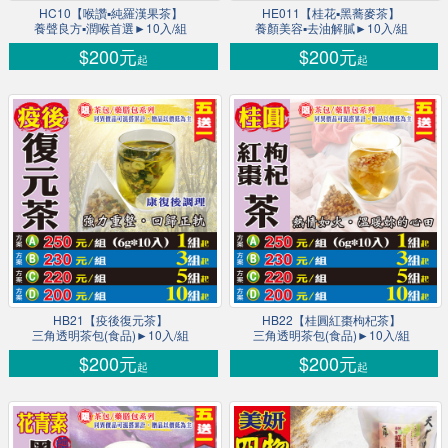
HC10【喉讚▪純羅漢果茶】
HE011【桂花▪黑蕎麥茶】
養聲良方▪潤喉首選►10入/組
養顏美容▪去油解膩►10入/組
$200元
$200元
起
起
HB21【疫後復元茶】
HB22【桂圓紅棗枸杞茶】
三角透明茶包(食品)►10入/組
三角透明茶包(食品)►10入/組
$200元
$200元
起
起