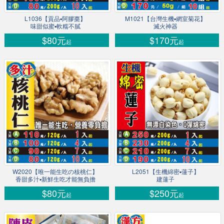
L1036【貢品▪阿膠棗】
M1021【台灣生機▪網室菊花】
味甜似蜜▪軟糯不膩
滅火神器
$80元
$170元
起
起
W2020【唯一能生吃の核桃仁】
L2051【生機綿密▪蓮子】
香甜多汁▪新鮮生吃才能無負擔
建蓮子
$80元
$250元
起
起