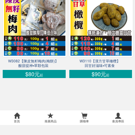
W3082【陳皮無籽梅肉(梅餅)】
W3110【漢方甘草橄欖】
酸甜提神▪單顆包裝
回甘好滋味▪可素食
$80元
$90元
起
起
首頁
推薦商品
購物車
會員專區