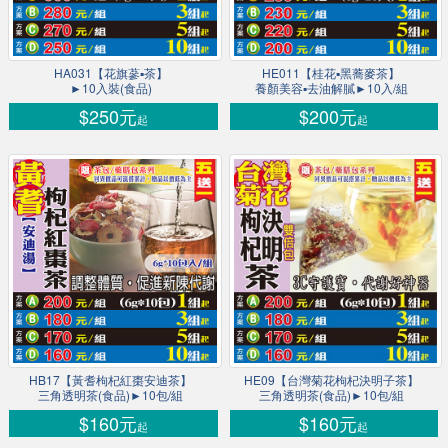
HA031【花旗蔘▪茶】
HE011【桂花▪黑蕎麥茶】
►10入裝(食品)
養顏美容▪去油解膩►10入/組
$250元
$200元
起
起
HB17【黃耆枸杞紅棗安迪茶】
HE09【台灣菊花枸杞決明子茶】
三角透明茶(食品)►10包/組
三角透明茶(食品)►10包/組
$160元
$160元
起
起