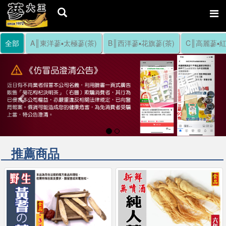
全部
A║東洋蔘▪太極蔘(茶)
B║西洋蔘▪花旗蔘(茶)
C║高麗蔘▪紅
Previous
Nex
推薦商品