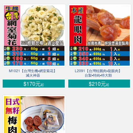
M1021【台灣生機▪網室菊花】
L2091【台灣桂圓肉▪龍眼肉】
滅火神器
台製▪特純▪特大顆
$170元
$210元
起
起