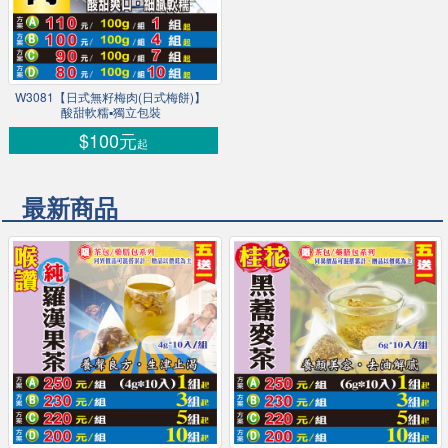
W3081【日式無籽梅肉(日式梅餅)】
酸甜軟糯▪獨立包裝
$100元
起
最新商品