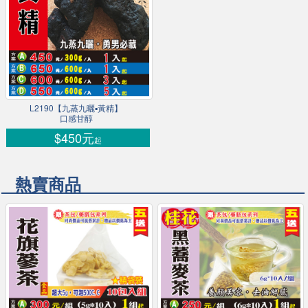
L2190【九蒸九曬▪黃精】
口感甘醇
$450元
起
熱賣商品