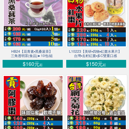
HB24【花青素▪黑桑葚茶】
L10223【美研▪四物▪紅棗水果片】
三角透明茶(食品)►10包/組
台灣▪去籽紅棗▪多C雙重口感
$160元
$150元
起
起