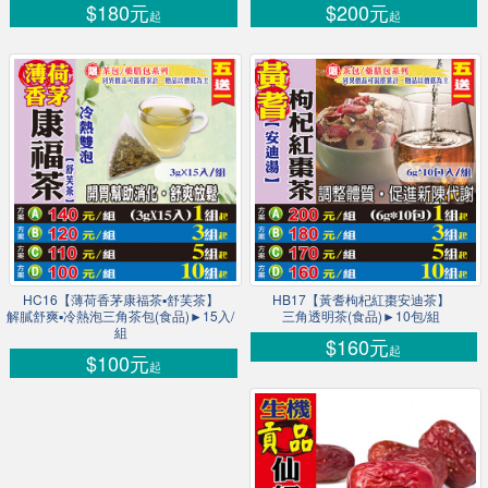
$180元
$200元
起
起
HC16【薄荷香茅康福茶▪舒芙茶】
HB17【黃耆枸杞紅棗安迪茶】
解膩舒爽▪冷熱泡三角茶包(食品)►15入/
三角透明茶(食品)►10包/組
組
$160元
起
$100元
起