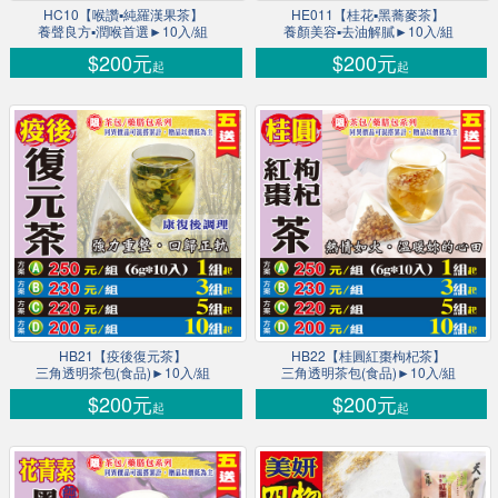
HC10【喉讚▪純羅漢果茶】
HE011【桂花▪黑蕎麥茶】
養聲良方▪潤喉首選►10入/組
養顏美容▪去油解膩►10入/組
$200元
$200元
起
起
HB21【疫後復元茶】
HB22【桂圓紅棗枸杞茶】
三角透明茶包(食品)►10入/組
三角透明茶包(食品)►10入/組
$200元
$200元
起
起