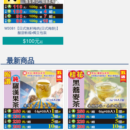
W3081【日式無籽梅肉(日式梅餅)】
酸甜軟糯▪獨立包裝
$100元
起
最新商品