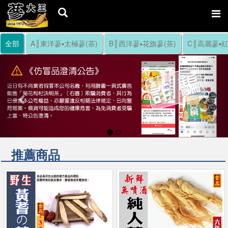
全部
A║東洋蔘▪太極蔘(茶)
B║西洋蔘▪花旗蔘(茶)
C║高麗蔘▪紅
Previous
Nex
推薦商品