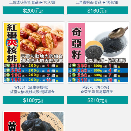
三角透明茶包(食品)►10入/組
三角透明茶(食品)►10包/組
$200元
$160元
起
起
W1061【紅棗夾核桃】
M2070【奇亞籽】
紅棗去核▪核桃去殼▪開罐即食
奇亞子‧歐鼠尾草種子
$180元
$210元
起
起