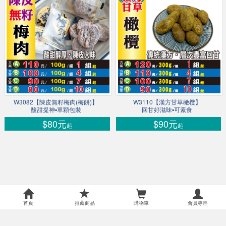
W3082【陳皮無籽梅肉(梅餅)】
W3110【漢方甘草橄欖】
酸甜提神▪單顆包裝
回甘好滋味▪可素食
$80元
$90元
起
起
首頁
推薦商品
購物車
會員專區