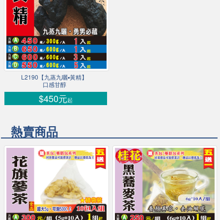
L2190【九蒸九曬▪黃精】
口感甘醇
$450元
起
熱賣商品