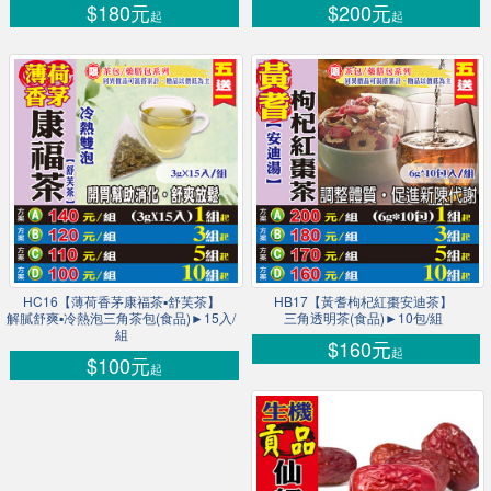
$180元
$200元
起
起
HC16【薄荷香茅康福茶▪舒芙茶】
HB17【黃耆枸杞紅棗安迪茶】
解膩舒爽▪冷熱泡三角茶包(食品)►15入/
三角透明茶(食品)►10包/組
組
$160元
起
$100元
起