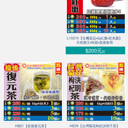
L10210【生機貢品▪仙紅棗▪若羌棗】
天然棗王▪特甜▪直接食用
$200元
起
HB21【疫後復元茶】
HE09【台灣菊花枸杞決明子茶】