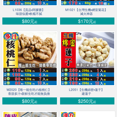
L1036【貢品▪阿膠棗】
M1021【台灣生機▪網室菊花】
味甜似蜜▪軟糯不膩
滅火神器
$80元
$170元
起
起
W2020【唯一能生吃の核桃仁】
L2051【生機綿密▪蓮子】
香甜多汁▪新鮮生吃才能無負擔
建蓮子
$80元
$250元
起
起