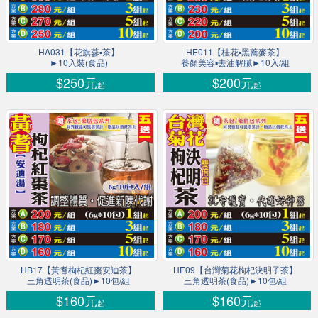
HA031【花旗蔘▪茶】
HE011【桂花▪黑蕎麥茶】
►10入裝(食品)
養顏美容▪去油解膩►10入/組
$250元
$200元
起
起
HB17【黃耆枸杞紅棗安迪茶】
HE09【台灣菊花枸杞決明子茶】
三角透明茶(食品)►10包/組
三角透明茶(食品)►10包/組
$160元
$160元
起
起