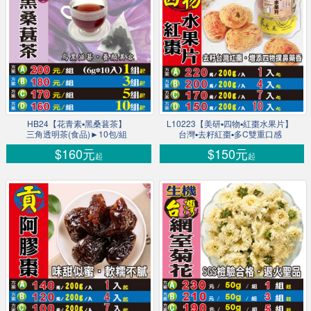
HB24【花青素▪黑桑葚茶】
L10223【美研▪四物▪紅棗水果片】
三角透明茶(食品)►10包/組
台灣▪去籽紅棗▪多C雙重口感
$160元
$150元
起
起