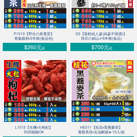
P1013【野生の黃耆茶】
D3【新鮮純人蔘(純蔘不噴酒)】
香氣馥郁▪3年根(食品包)
韓庄の錦山✔6年根(食品)
$260元
$700元
起
起
L1015【生機▪大枸杞】
HE011【桂花▪黑蕎麥茶】
SGS檢驗OK
養顏美容▪去油解膩►10入/組