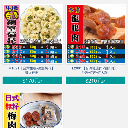
M1021【台灣生機▪網室菊花】
L2091【台灣桂圓肉▪龍眼肉】
滅火神器
台製▪特純▪特大顆
$170元
$210元
起
起