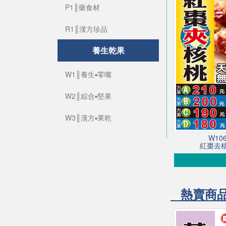
P1║藥食材
R1║漢方珍品
養生乾果
W1║養生▪零嘴
W2║綜合▪堅果
W3║漢方▪果乾
W1
紅棗去核
熱賣商