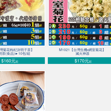
台灣菊花枸杞決明子茶】
M1021【台灣生機▪網室菊花】
茶(食品)►10包/組
滅火神器
$160元
$170元
起
起