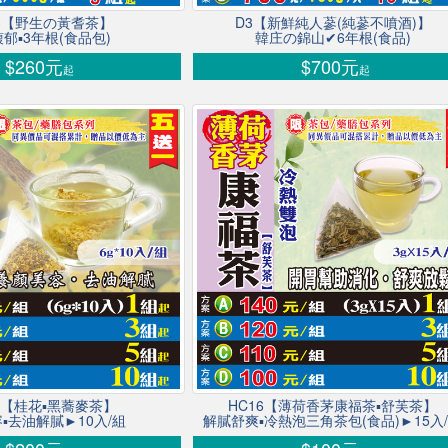
13【野生の黃耆茶】
D3【新鮮純人蔘(純蔘不噴酒)】
郁▪3年根(食品包)
韓庄の錦山✔6年根(食品)
$260元
$700元
起
起
11【桂花▪黑蕎麥茶】
HC16【薄荷香茅康福茶▪舒芙茶】
▪去油解膩►10入/組
解膩舒爽▪冷熱泡三角茶包(食品)►15入