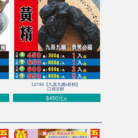
L2190【九蒸九曬▪黃精】
口感甘醇
$450元
起