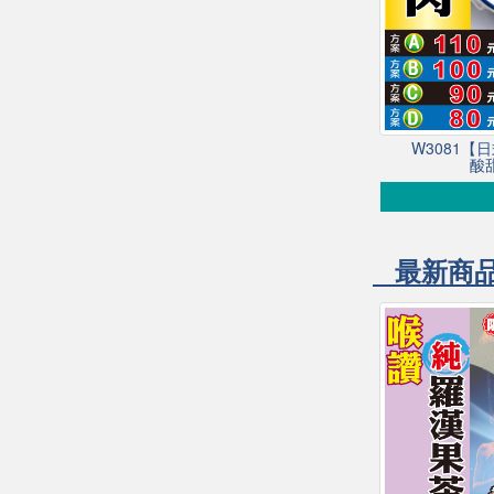
W3081【
酸
最新商