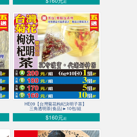
$160元
起
HE09【台灣菊花枸杞決明子茶】
三角透明茶(食品)►10包/組
$160元
起