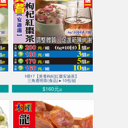
HB17【黃耆枸杞紅棗安迪茶】
三角透明茶(食品)►10包/組
$160元
起