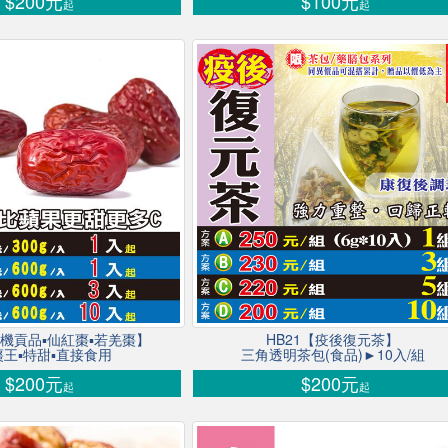
$200元
$100元
起
起
【生機貢品▪仙紅棗▪若羌棗】
HB21【疫後復元茶】
王▪特甜▪直接食用
三角透明茶包(食品)►10入/組
$200元
$200元
起
起