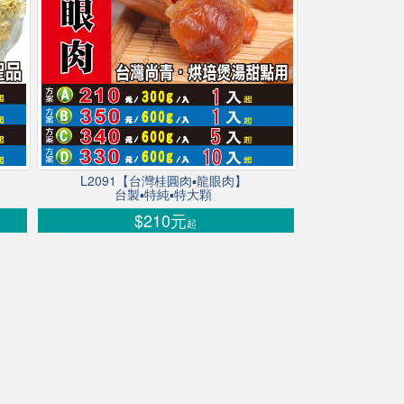
L2091【台灣桂圓肉▪龍眼肉】
台製▪特純▪特大顆
$210元
起