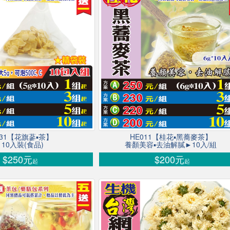
031【花旗蔘▪茶】
HE011【桂花▪黑蕎麥茶】
10入裝(食品)
養顏美容▪去油解膩►10入/組
$250元
$200元
起
起