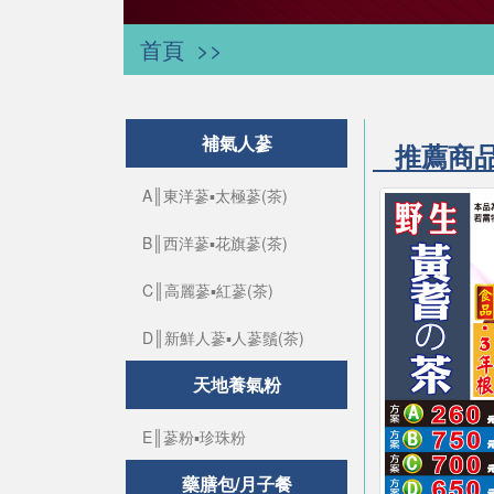
首頁
補氣人蔘
推薦商
A║東洋蔘▪太極蔘(茶)
B║西洋蔘▪花旗蔘(茶)
C║高麗蔘▪紅蔘(茶)
D║新鮮人蔘▪人蔘鬚(茶)
天地養氣粉
E║蔘粉▪珍珠粉
藥膳包/月子餐