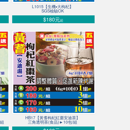
L1015【生機▪大枸杞】
SGS檢驗OK
$180元
起
HB17【黃耆枸杞紅棗安迪茶】
/組
三角透明茶(食品)►10包/組