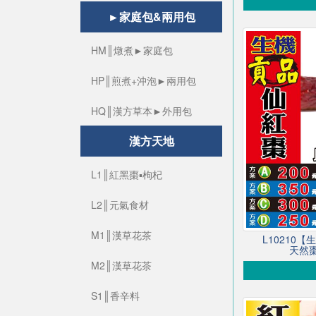
►家庭包&兩用包
HM║燉煮►家庭包
HP║煎煮+沖泡►兩用包
HQ║漢方草本►外用包
漢方天地
L1║紅黑棗▪枸杞
L2║元氣食材
M1║漢草花茶
L10210
天然棗
M2║漢草花茶
S1║香辛料