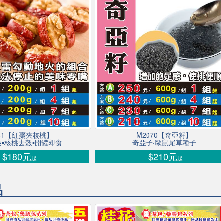
061【紅棗夾核桃】
M2070【奇亞籽】
▪核桃去殼▪開罐即食
奇亞子‧歐鼠尾草種子
$180元
$210元
起
起
品