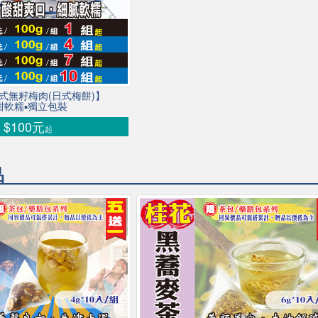
日式無籽梅肉(日式梅餅)】
甜軟糯▪獨立包裝
$100元
起
品