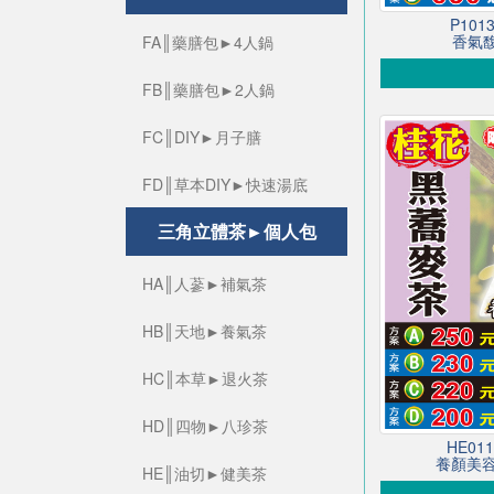
P10
香氣馥
FA║藥膳包►4人鍋
FB║藥膳包►2人鍋
FC║DIY►月子膳
FD║草本DIY►快速湯底
三角立體茶►個人包
HA║人蔘►補氣茶
HB║天地►養氣茶
HC║本草►退火茶
HD║四物►八珍茶
HE0
養顏美容
HE║油切►健美茶