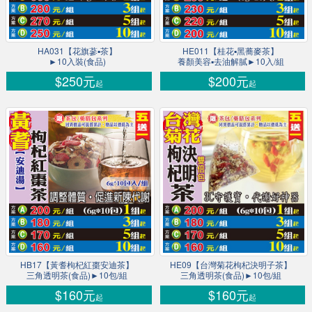
HA031【花旗蔘▪茶】
HE011【桂花▪黑蕎麥茶】
►10入裝(食品)
養顏美容▪去油解膩►10入/組
$250元
$200元
起
起
HB17【黃耆枸杞紅棗安迪茶】
HE09【台灣菊花枸杞決明子茶】
三角透明茶(食品)►10包/組
三角透明茶(食品)►10包/組
$160元
$160元
起
起