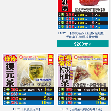
L10210【生機貢品▪仙紅棗▪若羌棗】
天然棗王▪特甜▪直接食用
$200元
起
HB21【疫後復元茶】
HE09【台灣菊花枸杞決明子茶】