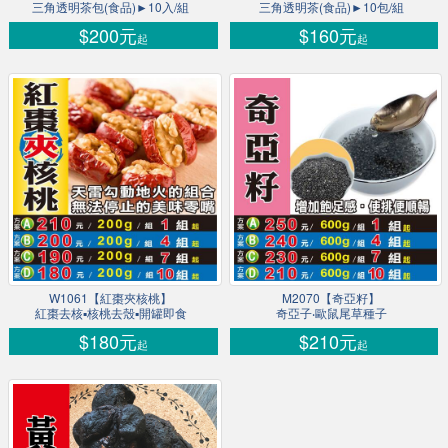
三角透明茶包(食品)►10入/組
三角透明茶(食品)►10包/組
$200元
$160元
起
起
W1061【紅棗夾核桃】
M2070【奇亞籽】
紅棗去核▪核桃去殼▪開罐即食
奇亞子‧歐鼠尾草種子
$180元
$210元
起
起