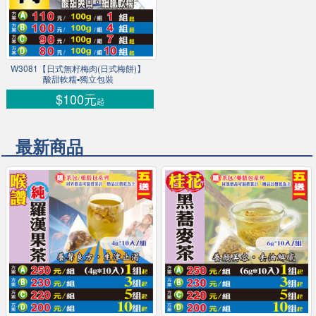
W3081【日式無籽梅肉(日式梅餅)】
酸甜軟糯▪獨立包裝
$100元
起
最新商品