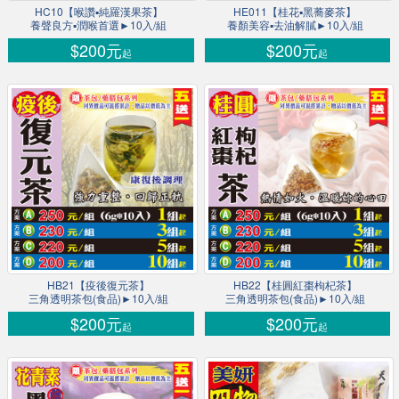
HC10【喉讚▪純羅漢果茶】
HE011【桂花▪黑蕎麥茶】
養聲良方▪潤喉首選►10入/組
養顏美容▪去油解膩►10入/組
$200元
$200元
起
起
HB21【疫後復元茶】
HB22【桂圓紅棗枸杞茶】
三角透明茶包(食品)►10入/組
三角透明茶包(食品)►10入/組
$200元
$200元
起
起