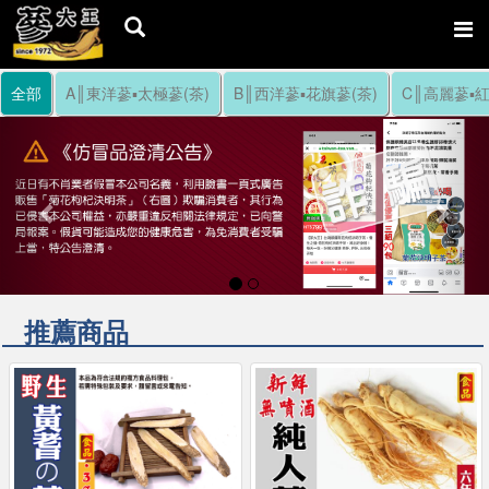
全部
A║東洋蔘▪太極蔘(茶)
B║西洋蔘▪花旗蔘(茶)
C║高麗蔘▪紅
Previous
Nex
推薦商品