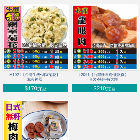
M1021【台灣生機▪網室菊花】
L2091【台灣桂圓肉▪龍眼肉】
滅火神器
台製▪特純▪特大顆
$170元
$210元
起
起