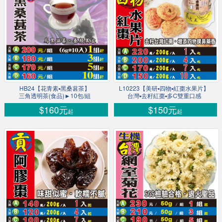
HB24【花青素▪黑桑葚茶】
L10223【美研▪四物▪紅棗水果片】
三角透明茶(食品)►10包/組
台灣▪去籽紅棗▪多C雙重口感
$160元
$150元
起
起