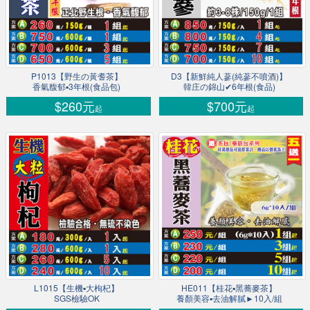
P1013【野生の黃耆茶】
D3【新鮮純人蔘(純蔘不噴酒)】
香氣馥郁▪3年根(食品包)
韓庄の錦山✔6年根(食品)
$260元
$700元
起
起
L1015【生機▪大枸杞】
HE011【桂花▪黑蕎麥茶】
SGS檢驗OK
養顏美容▪去油解膩►10入/組