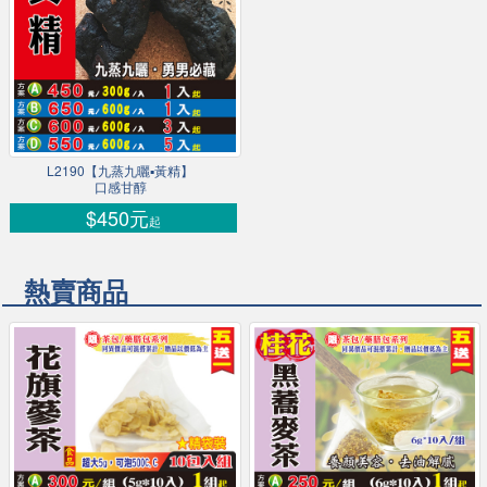
L2190【九蒸九曬▪黃精】
口感甘醇
$450元
起
熱賣商品