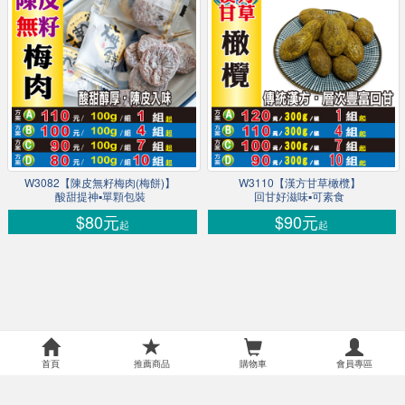
W3082【陳皮無籽梅肉(梅餅)】
W3110【漢方甘草橄欖】
酸甜提神▪單顆包裝
回甘好滋味▪可素食
$80元
$90元
起
起
首頁
推薦商品
購物車
會員專區