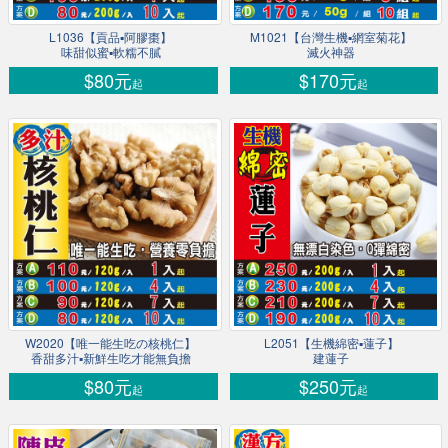
L1036【貢品▪阿膠棗】
M1021【台灣生機▪網室菊花】
味甜似蜜▪軟糯不膩
滅火神器
$80元
$170元
起
起
W2020【唯一能生吃の核桃仁】
L2051【生機綿密▪蓮子】
香甜多汁▪新鮮生吃才能無負擔
建蓮子
$80元
$250元
起
起