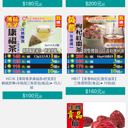
$180元
$200元
起
起
HC16【薄荷香茅康福茶▪舒芙茶】
HB17【黃耆枸杞紅棗安迪茶】
解膩舒爽▪冷熱泡三角茶包(食品)►15入/
三角透明茶(食品)►10包/組
組
$160元
起
$100元
起