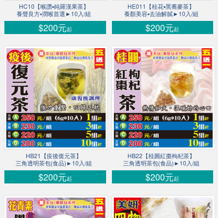
HC10【喉讚▪純羅漢果茶】
HE011【桂花▪黑蕎麥茶】
養聲良方▪潤喉首選►10入/組
養顏美容▪去油解膩►10入/組
$200元
$200元
起
起
HB21【疫後復元茶】
HB22【桂圓紅棗枸杞茶】
三角透明茶包(食品)►10入/組
三角透明茶包(食品)►10入/組
$200元
$200元
起
起