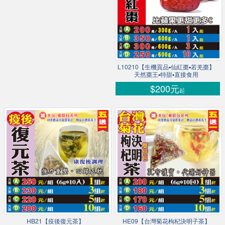
L10210【生機貢品▪仙紅棗▪若羌棗】
天然棗王▪特甜▪直接食用
$200元
起
HB21【疫後復元茶】
HE09【台灣菊花枸杞決明子茶】