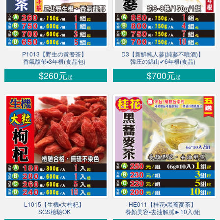
P1013【野生の黃耆茶】
D3【新鮮純人蔘(純蔘不噴酒)】
香氣馥郁▪3年根(食品包)
韓庄の錦山✔6年根(食品)
$260元
$700元
起
起
L1015【生機▪大枸杞】
HE011【桂花▪黑蕎麥茶】
SGS檢驗OK
養顏美容▪去油解膩►10入/組