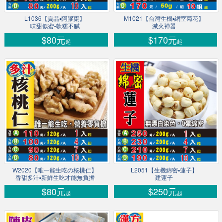
L1036【貢品▪阿膠棗】
M1021【台灣生機▪網室菊花】
味甜似蜜▪軟糯不膩
滅火神器
$80元
$170元
起
起
W2020【唯一能生吃の核桃仁】
L2051【生機綿密▪蓮子】
香甜多汁▪新鮮生吃才能無負擔
建蓮子
$80元
$250元
起
起