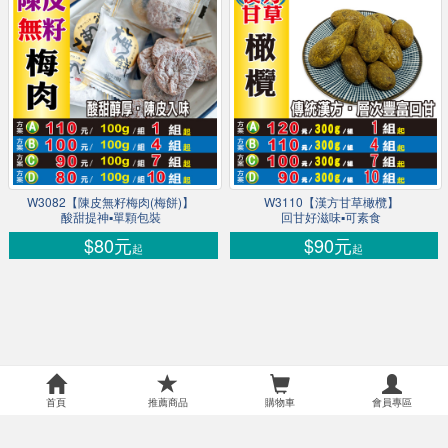
W3082【陳皮無籽梅肉(梅餅)】
W3110【漢方甘草橄欖】
酸甜提神▪單顆包裝
回甘好滋味▪可素食
$80元
$90元
起
起
首頁
推薦商品
購物車
會員專區