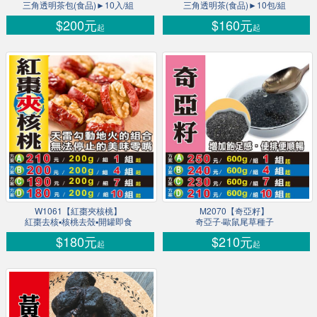
三角透明茶包(食品)►10入/組
三角透明茶(食品)►10包/組
$200元
$160元
起
起
W1061【紅棗夾核桃】
M2070【奇亞籽】
紅棗去核▪核桃去殼▪開罐即食
奇亞子‧歐鼠尾草種子
$180元
$210元
起
起