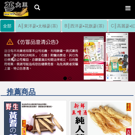
全部
A║東洋蔘▪太極蔘(茶)
B║西洋蔘▪花旗蔘(茶)
C║高麗蔘▪紅
Previous
Nex
推薦商品