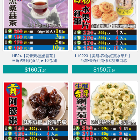
HB24【花青素▪黑桑葚茶】
L10223【美研▪四物▪紅棗水果片】
三角透明茶(食品)►10包/組
台灣▪去籽紅棗▪多C雙重口感
$160元
$150元
起
起