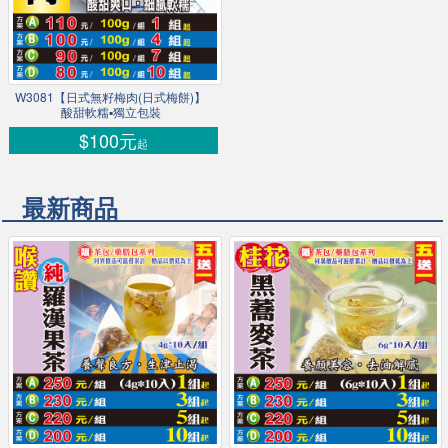
W3081【日式無籽梅肉(日式梅餅)】
酸甜軟糯▪獨立包裝
$100元
起
最新商品