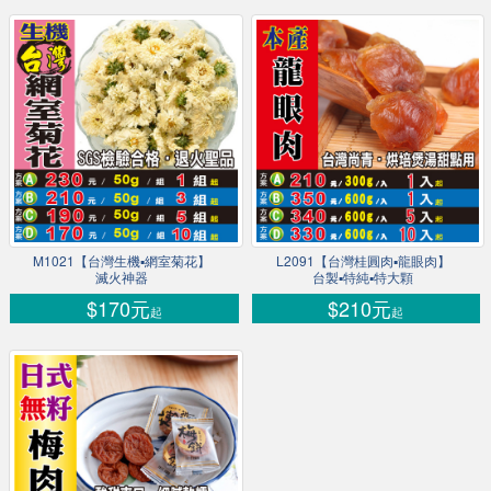
M1021【台灣生機▪網室菊花】
L2091【台灣桂圓肉▪龍眼肉】
滅火神器
台製▪特純▪特大顆
$170元
$210元
起
起