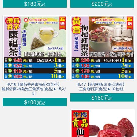
$180元
$200元
起
起
HC16【薄荷香茅康福茶▪舒芙茶】
HB17【黃耆枸杞紅棗安迪茶】
解膩舒爽▪冷熱泡三角茶包(食品)►15入/
三角透明茶(食品)►10包/組
組
$160元
起
$100元
起