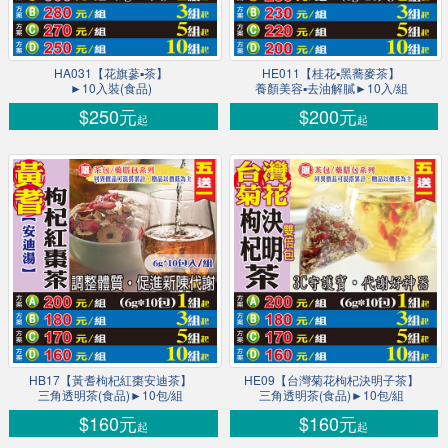
HA031【花旗蔘▪茶】
HE011【桂花▪黑蕎麥茶】
►10入裝(食品)
養顏美容▪去油解膩►10入/組
$250元
$200元
起
起
HB17【黃耆枸杞紅棗安迪茶】
HE09【台灣菊花枸杞決明子茶】
三角透明茶(食品)►10包/組
三角透明茶(食品)►10包/組
$160元
$160元
起
起