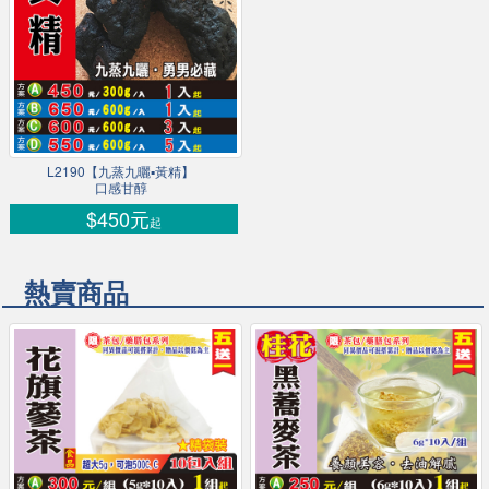
L2190【九蒸九曬▪黃精】
口感甘醇
$450元
起
熱賣商品