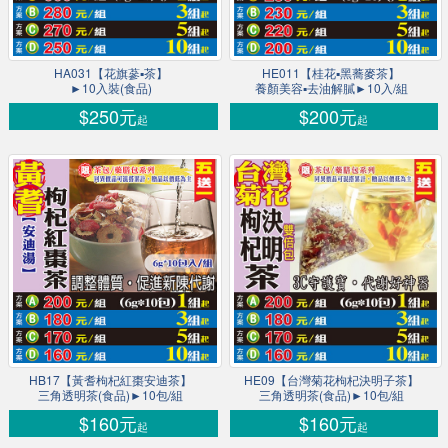
HA031【花旗蔘▪茶】
HE011【桂花▪黑蕎麥茶】
►10入裝(食品)
養顏美容▪去油解膩►10入/組
$250元
$200元
起
起
HB17【黃耆枸杞紅棗安迪茶】
HE09【台灣菊花枸杞決明子茶】
三角透明茶(食品)►10包/組
三角透明茶(食品)►10包/組
$160元
$160元
起
起