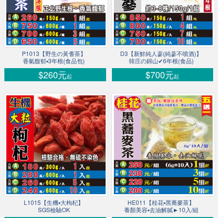
P1013【野生の黃耆茶】
D3【新鮮純人蔘(純蔘不噴酒)】
香氣馥郁▪3年根(食品包)
韓庄の錦山✔6年根(食品)
$260元
$700元
起
起
L1015【生機▪大枸杞】
HE011【桂花▪黑蕎麥茶】
SGS檢驗OK
養顏美容▪去油解膩►10入/組