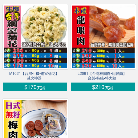
M1021【台灣生機▪網室菊花】
L2091【台灣桂圓肉▪龍眼肉】
滅火神器
台製▪特純▪特大顆
$170元
$210元
起
起