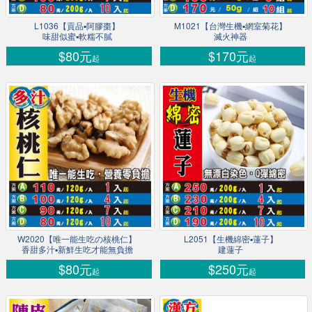
L1036【貢品▪阿膠棗】
M1021【台灣生機▪網室菊花】
味甜似蜜▪軟糯不膩
滅火神器
$80元
$170元
起
起
W2020【唯一能生吃の核桃仁】
L2051【生機綿密▪蓮子】
香甜多汁▪新鮮生吃才能無負擔
建蓮子
$80元
$250元
起
起