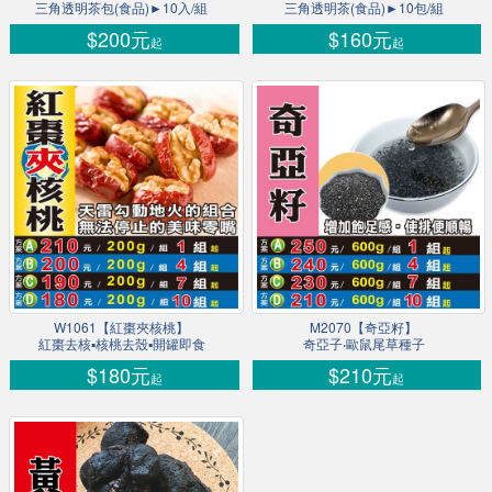
三角透明茶包(食品)►10入/組
三角透明茶(食品)►10包/組
$200元
$160元
起
起
W1061【紅棗夾核桃】
M2070【奇亞籽】
紅棗去核▪核桃去殼▪開罐即食
奇亞子‧歐鼠尾草種子
$180元
$210元
起
起