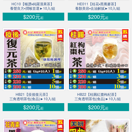
HC10【喉讚▪純羅漢果茶】
HE011【桂花▪黑蕎麥茶】
養聲良方▪潤喉首選►10入/組
養顏美容▪去油解膩►10入/組
$200元
$200元
起
起
HB21【疫後復元茶】
HB22【桂圓紅棗枸杞茶】
三角透明茶包(食品)►10入/組
三角透明茶包(食品)►10入/組
$200元
$200元
起
起