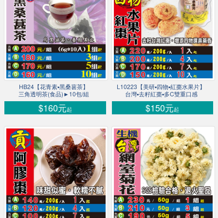
HB24【花青素▪黑桑葚茶】
L10223【美研▪四物▪紅棗水果片】
三角透明茶(食品)►10包/組
台灣▪去籽紅棗▪多C雙重口感
$160元
$150元
起
起