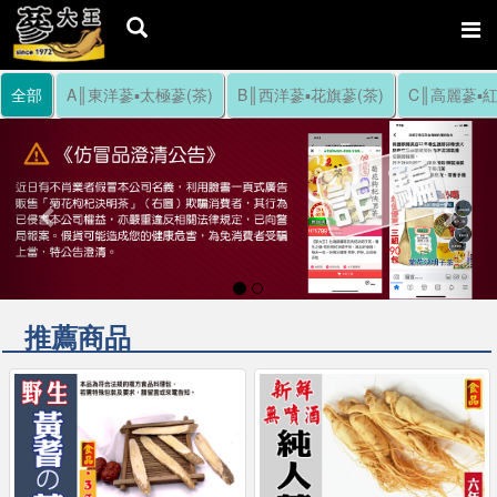
全部
A║東洋蔘▪太極蔘(茶)
B║西洋蔘▪花旗蔘(茶)
C║高麗蔘▪紅
Previous
Nex
推薦商品