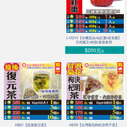
L10210【生機貢品▪仙紅棗▪若羌棗】
天然棗王▪特甜▪直接食用
$200元
起
HB21【疫後復元茶】
HE09【台灣菊花枸杞決明子茶】