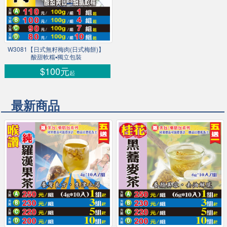
W3081【日式無籽梅肉(日式梅餅)】
酸甜軟糯▪獨立包裝
$100元
起
最新商品