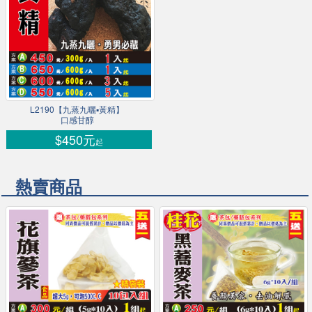
L2190【九蒸九曬▪黃精】
口感甘醇
$450元
起
熱賣商品