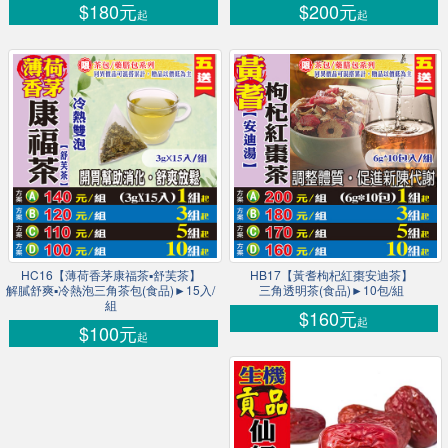
$180元
$200元
起
起
HC16【薄荷香茅康福茶▪舒芙茶】
HB17【黃耆枸杞紅棗安迪茶】
解膩舒爽▪冷熱泡三角茶包(食品)►15入/
三角透明茶(食品)►10包/組
組
$160元
起
$100元
起