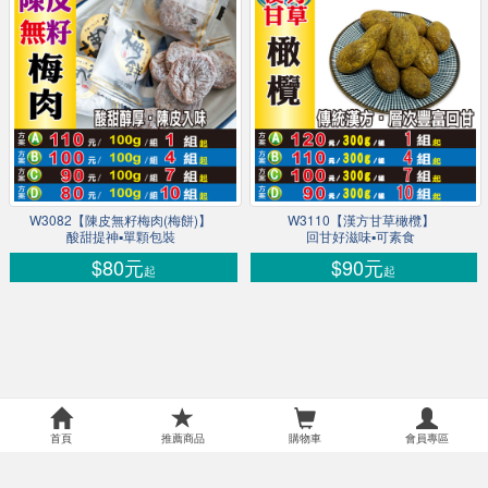
W3082【陳皮無籽梅肉(梅餅)】
W3110【漢方甘草橄欖】
酸甜提神▪單顆包裝
回甘好滋味▪可素食
$80元
$90元
起
起
首頁
推薦商品
購物車
會員專區