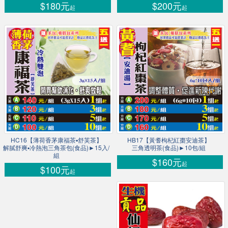
$180元
$200元
起
起
HC16【薄荷香茅康福茶▪舒芙茶】
HB17【黃耆枸杞紅棗安迪茶】
解膩舒爽▪冷熱泡三角茶包(食品)►15入/
三角透明茶(食品)►10包/組
組
$160元
起
$100元
起