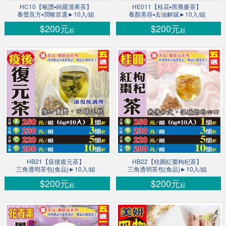
HC10【喉讚▪純羅漢果茶】
HE011【桂花▪黑蕎麥茶】
養聲良方▪潤喉首選►10入/組
養顏美容▪去油解膩►10入/組
$200元
$200元
起
起
HB21【疫後復元茶】
HB22【桂圓紅棗枸杞茶】
三角透明茶包(食品)►10入/組
三角透明茶包(食品)►10入/組
$200元
$200元
起
起