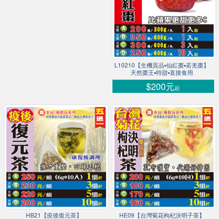
L10210【生機貢品▪仙紅棗▪若羌棗】
天然棗王▪特甜▪直接食用
$200元
起
HB21【疫後復元茶】
HE09【台灣菊花枸杞決明子茶】