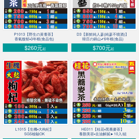
P1013【野生の黃耆茶】
D3【新鮮純人蔘(純蔘不噴酒)】
香氣馥郁▪3年根(食品包)
韓庄の錦山✔6年根(食品)
$260元
$700元
起
起
L1015【生機▪大枸杞】
HE011【桂花▪黑蕎麥茶】
SGS檢驗OK
養顏美容▪去油解膩►10入/組