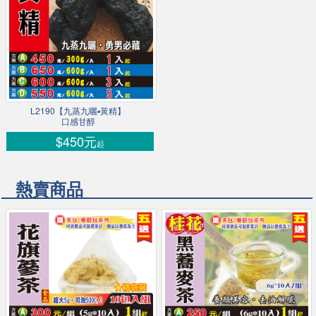
L2190【九蒸九曬▪黃精】
口感甘醇
$450元
起
熱賣商品