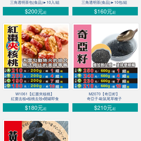
三角透明茶包(食品)►10入/組
三角透明茶(食品)►10包/組
$200元
$160元
起
起
W1061【紅棗夾核桃】
M2070【奇亞籽】
紅棗去核▪核桃去殼▪開罐即食
奇亞子‧歐鼠尾草種子
$180元
$210元
起
起