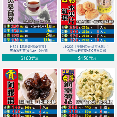
HB24【花青素▪黑桑葚茶】
L10223【美研▪四物▪紅棗水果片】
三角透明茶(食品)►10包/組
台灣▪去籽紅棗▪多C雙重口感
$160元
$150元
起
起