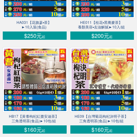
HA031【花旗蔘▪茶】
HE011【桂花▪黑蕎麥茶】
►10入裝(食品)
養顏美容▪去油解膩►10入/組
$250元
$200元
起
起
HB17【黃耆枸杞紅棗安迪茶】
HE09【台灣菊花枸杞決明子茶】
三角透明茶(食品)►10包/組
三角透明茶(食品)►10包/組
$160元
$160元
起
起