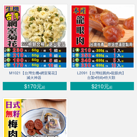
M1021【台灣生機▪網室菊花】
L2091【台灣桂圓肉▪龍眼肉】
滅火神器
台製▪特純▪特大顆
$170元
$210元
起
起