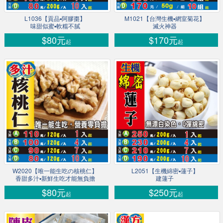
L1036【貢品▪阿膠棗】
M1021【台灣生機▪網室菊花】
味甜似蜜▪軟糯不膩
滅火神器
$80元
$170元
起
起
W2020【唯一能生吃の核桃仁】
L2051【生機綿密▪蓮子】
香甜多汁▪新鮮生吃才能無負擔
建蓮子
$80元
$250元
起
起