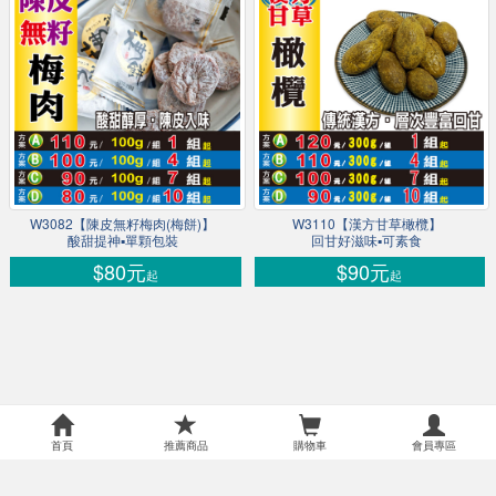
W3082【陳皮無籽梅肉(梅餅)】
W3110【漢方甘草橄欖】
酸甜提神▪單顆包裝
回甘好滋味▪可素食
$80元
$90元
起
起
首頁
推薦商品
購物車
會員專區