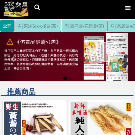
全部
A║東洋蔘▪太極蔘(茶)
B║西洋蔘▪花旗蔘(茶)
C║高麗蔘▪紅
Previous
Nex
推薦商品