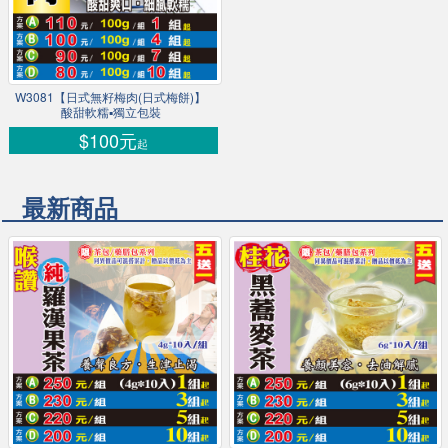
W3081【日式無籽梅肉(日式梅餅)】
酸甜軟糯▪獨立包裝
$100元
起
最新商品