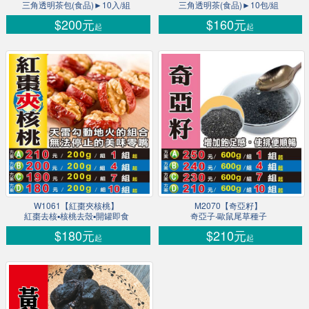
三角透明茶包(食品)►10入/組
三角透明茶(食品)►10包/組
$200元
$160元
起
起
W1061【紅棗夾核桃】
M2070【奇亞籽】
紅棗去核▪核桃去殼▪開罐即食
奇亞子‧歐鼠尾草種子
$180元
$210元
起
起