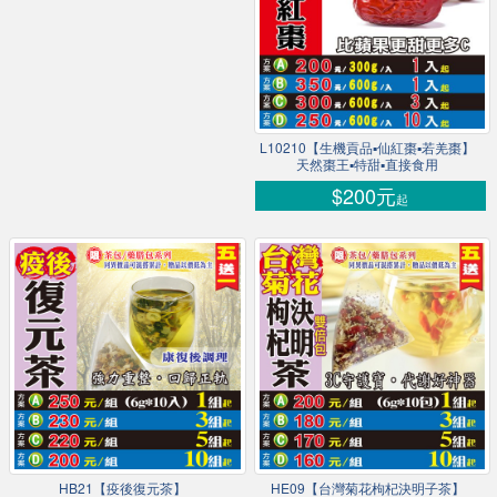
L10210【生機貢品▪仙紅棗▪若羌棗】
天然棗王▪特甜▪直接食用
$200元
起
HB21【疫後復元茶】
HE09【台灣菊花枸杞決明子茶】