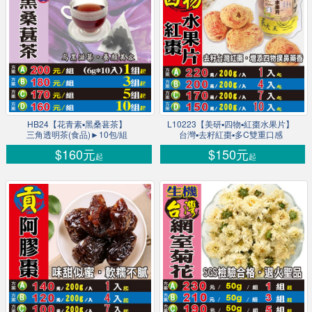
HB24【花青素▪黑桑葚茶】
L10223【美研▪四物▪紅棗水果片】
三角透明茶(食品)►10包/組
台灣▪去籽紅棗▪多C雙重口感
$160元
$150元
起
起