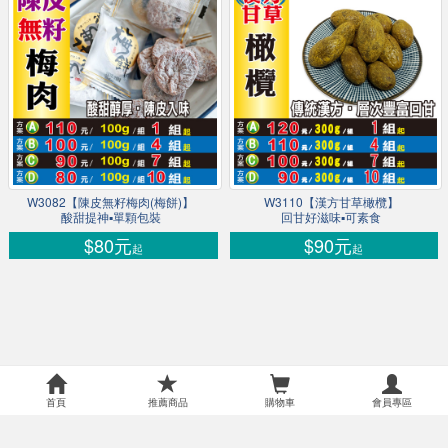
W3082【陳皮無籽梅肉(梅餅)】
W3110【漢方甘草橄欖】
酸甜提神▪單顆包裝
回甘好滋味▪可素食
$80元
$90元
起
起
首頁
推薦商品
購物車
會員專區