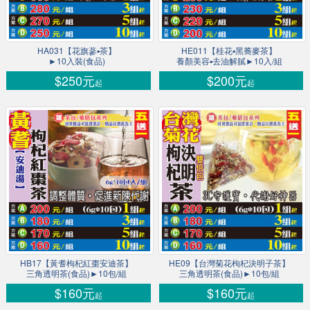
HA031【花旗蔘▪茶】
HE011【桂花▪黑蕎麥茶】
►10入裝(食品)
養顏美容▪去油解膩►10入/組
$250元
$200元
起
起
HB17【黃耆枸杞紅棗安迪茶】
HE09【台灣菊花枸杞決明子茶】
三角透明茶(食品)►10包/組
三角透明茶(食品)►10包/組
$160元
$160元
起
起