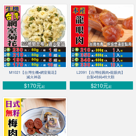
M1021【台灣生機▪網室菊花】
L2091【台灣桂圓肉▪龍眼肉】
滅火神器
台製▪特純▪特大顆
$170元
$210元
起
起