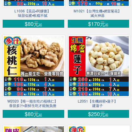
L1036【貢品▪阿膠棗】
M1021【台灣生機▪網室菊花】
味甜似蜜▪軟糯不膩
滅火神器
$80元
$170元
起
起
W2020【唯一能生吃の核桃仁】
L2051【生機綿密▪蓮子】
香甜多汁▪新鮮生吃才能無負擔
建蓮子
$80元
$250元
起
起