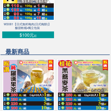
W3081【日式無籽梅肉(日式梅餅)】
酸甜軟糯▪獨立包裝
$100元
起
最新商品