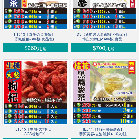
P1013【野生の黃耆茶】
D3【新鮮純人蔘(純蔘不噴酒)】
香氣馥郁▪3年根(食品包)
韓庄の錦山✔6年根(食品)
$260元
$700元
起
起
L1015【生機▪大枸杞】
HE011【桂花▪黑蕎麥茶】
SGS檢驗OK
養顏美容▪去油解膩►10入/組