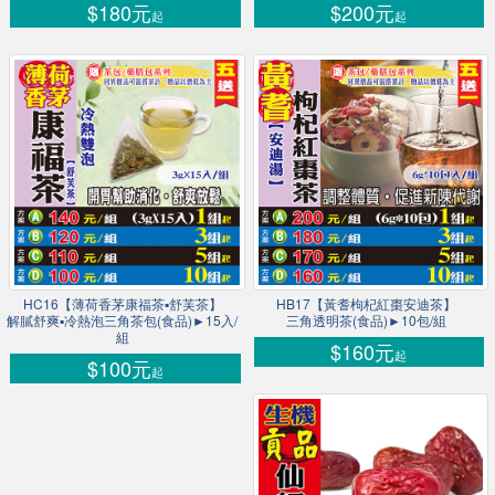
$180元
$200元
起
起
HC16【薄荷香茅康福茶▪舒芙茶】
HB17【黃耆枸杞紅棗安迪茶】
解膩舒爽▪冷熱泡三角茶包(食品)►15入/
三角透明茶(食品)►10包/組
組
$160元
起
$100元
起