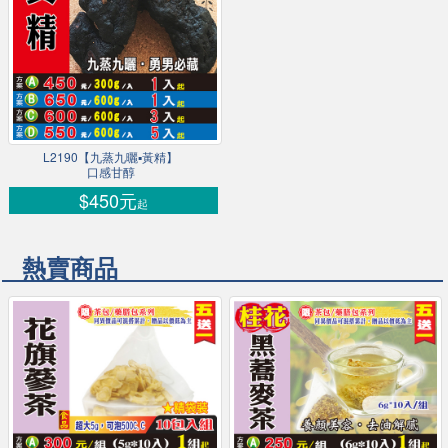
L2190【九蒸九曬▪黃精】
口感甘醇
$450元
起
熱賣商品