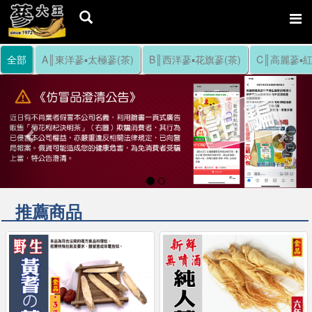
全部
A║東洋蔘▪太極蔘(茶)
B║西洋蔘▪花旗蔘(茶)
C║高麗蔘▪紅
Previous
Nex
推薦商品