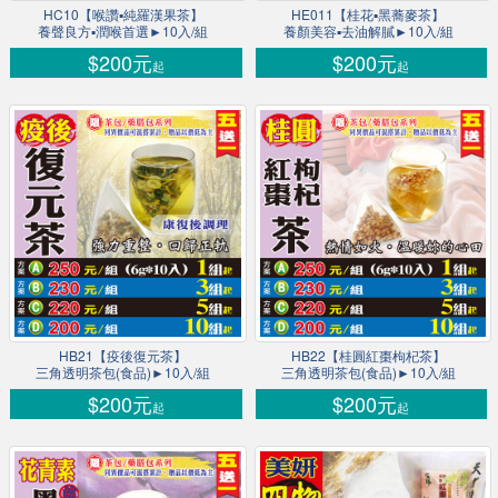
HC10【喉讚▪純羅漢果茶】
HE011【桂花▪黑蕎麥茶】
養聲良方▪潤喉首選►10入/組
養顏美容▪去油解膩►10入/組
$200元
$200元
起
起
HB21【疫後復元茶】
HB22【桂圓紅棗枸杞茶】
三角透明茶包(食品)►10入/組
三角透明茶包(食品)►10入/組
$200元
$200元
起
起