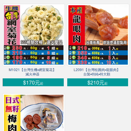
M1021【台灣生機▪網室菊花】
L2091【台灣桂圓肉▪龍眼肉】
滅火神器
台製▪特純▪特大顆
$170元
$210元
起
起