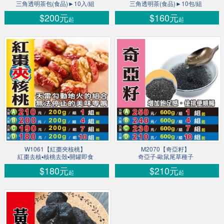
三角透明茶包(食品)►10入/組
三角透明茶(食品)►10包/組
$200元
$160元
起
起
W1061【紅棗夾核桃】
M2070【奇亞籽】
紅棗去核▪核桃去殼▪開罐即食
奇亞子‧歐鼠尾草種子
$180元
$210元
起
起