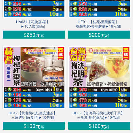
HA031【花旗蔘▪茶】
HE011【桂花▪黑蕎麥茶】
►10入裝(食品)
養顏美容▪去油解膩►10入/組
$250元
$200元
起
起
HB17【黃耆枸杞紅棗安迪茶】
HE09【台灣菊花枸杞決明子茶】
三角透明茶(食品)►10包/組
三角透明茶(食品)►10包/組
$160元
$160元
起
起