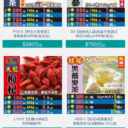
P1013【野生の黃耆茶】
D3【新鮮純人蔘(純蔘不噴酒)】
香氣馥郁▪3年根(食品包)
韓庄の錦山✔6年根(食品)
$260元
$700元
起
起
L1015【生機▪大枸杞】
HE011【桂花▪黑蕎麥茶】
SGS檢驗OK
養顏美容▪去油解膩►10入/組