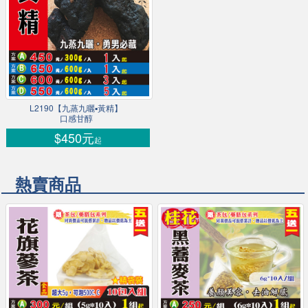
L2190【九蒸九曬▪黃精】
口感甘醇
$450元
起
熱賣商品