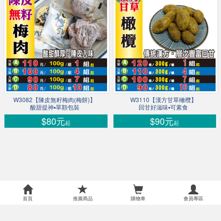
W3082【陳皮無籽梅肉(梅餅)】
W3110【漢方甘草橄欖】
酸甜提神▪單顆包裝
回甘好滋味▪可素食
$80元
$90元
起
起
首頁
推薦商品
購物車
會員專區