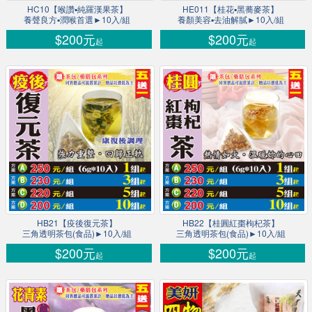
HC10【喉讚▪純羅漢果茶】
HE011【桂花▪黑蕎麥茶】
養聲良方▪潤喉首選►10入/組
養顏美容▪去油解膩►10入/組
$200元
$200元
起
起
HB21【疫後復元茶】
HB22【桂圓紅棗枸杞茶】
三角透明茶包(食品)►10入/組
三角透明茶包(食品)►10入/組
$200元
$200元
起
起