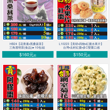
HB24【花青素▪黑桑葚茶】
L10223【美研▪四物▪紅棗水果片】
三角透明茶(食品)►10包/組
台灣▪去籽紅棗▪多C雙重口感
$160元
$150元
起
起