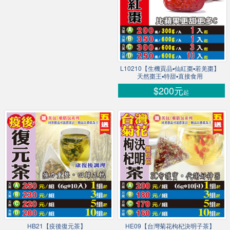
L10210【生機貢品▪仙紅棗▪若羌棗】
天然棗王▪特甜▪直接食用
$200元
起
HB21【疫後復元茶】
HE09【台灣菊花枸杞決明子茶】