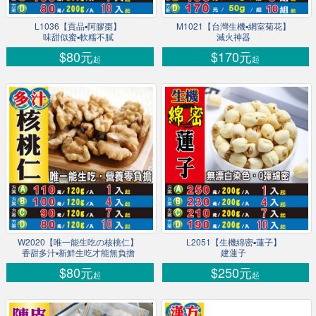
L1036【貢品▪阿膠棗】
M1021【台灣生機▪網室菊花】
味甜似蜜▪軟糯不膩
滅火神器
$80元
$170元
起
起
W2020【唯一能生吃の核桃仁】
L2051【生機綿密▪蓮子】
香甜多汁▪新鮮生吃才能無負擔
建蓮子
$80元
$250元
起
起