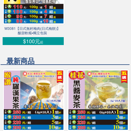
W3081【日式無籽梅肉(日式梅餅)】
酸甜軟糯▪獨立包裝
$100元
起
最新商品