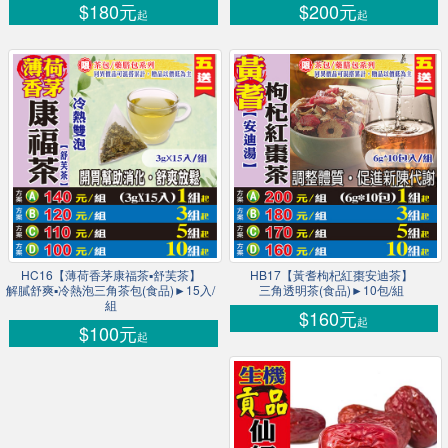
$180元
$200元
起
起
HC16【薄荷香茅康福茶▪舒芙茶】
HB17【黃耆枸杞紅棗安迪茶】
解膩舒爽▪冷熱泡三角茶包(食品)►15入/
三角透明茶(食品)►10包/組
組
$160元
起
$100元
起