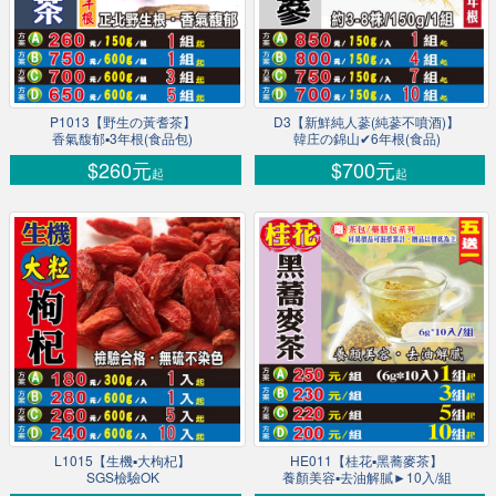
P1013【野生の黃耆茶】
D3【新鮮純人蔘(純蔘不噴酒)】
香氣馥郁▪3年根(食品包)
韓庄の錦山✔6年根(食品)
$260元
$700元
起
起
L1015【生機▪大枸杞】
HE011【桂花▪黑蕎麥茶】
SGS檢驗OK
養顏美容▪去油解膩►10入/組