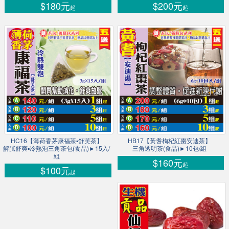
$180元
$200元
起
起
HC16【薄荷香茅康福茶▪舒芙茶】
HB17【黃耆枸杞紅棗安迪茶】
解膩舒爽▪冷熱泡三角茶包(食品)►15入/
三角透明茶(食品)►10包/組
組
$160元
起
$100元
起