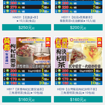
HA031【花旗蔘▪茶】
HE011【桂花▪黑蕎麥茶】
►10入裝(食品)
養顏美容▪去油解膩►10入/組
$250元
$200元
起
起
HB17【黃耆枸杞紅棗安迪茶】
HE09【台灣菊花枸杞決明子茶】
三角透明茶(食品)►10包/組
三角透明茶(食品)►10包/組
$160元
$160元
起
起