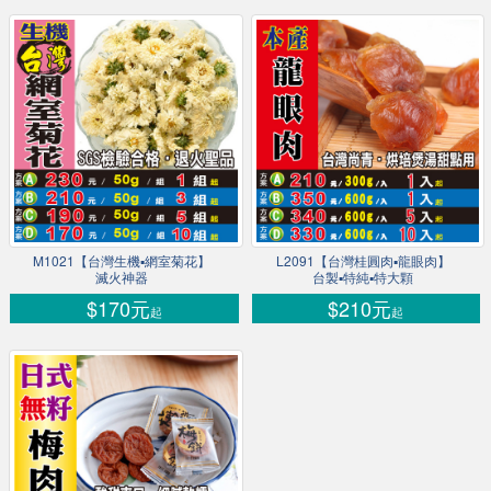
M1021【台灣生機▪網室菊花】
L2091【台灣桂圓肉▪龍眼肉】
滅火神器
台製▪特純▪特大顆
$170元
$210元
起
起