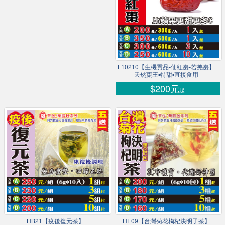
L10210【生機貢品▪仙紅棗▪若羌棗】
天然棗王▪特甜▪直接食用
$200元
起
HB21【疫後復元茶】
HE09【台灣菊花枸杞決明子茶】