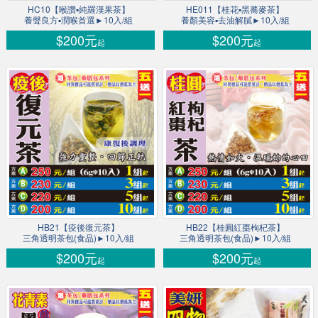
HC10【喉讚▪純羅漢果茶】
HE011【桂花▪黑蕎麥茶】
養聲良方▪潤喉首選►10入/組
養顏美容▪去油解膩►10入/組
$200元
$200元
起
起
HB21【疫後復元茶】
HB22【桂圓紅棗枸杞茶】
三角透明茶包(食品)►10入/組
三角透明茶包(食品)►10入/組
$200元
$200元
起
起