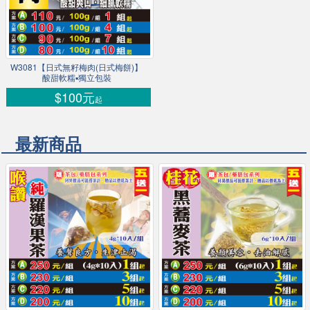
W3081【日式無籽梅肉(日式梅餅)】
酸甜軟糯▪獨立包裝
$100元
起
最新商品