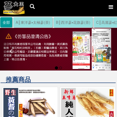
全部
A║東洋蔘▪太極蔘(茶)
B║西洋蔘▪花旗蔘(茶)
C║高麗蔘▪紅
Previous
Nex
推薦商品