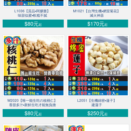
L1036【貢品▪阿膠棗】
M1021【台灣生機▪網室菊花】
味甜似蜜▪軟糯不膩
滅火神器
$80元
$170元
起
起
W2020【唯一能生吃の核桃仁】
L2051【生機綿密▪蓮子】
香甜多汁▪新鮮生吃才能無負擔
建蓮子
$80元
$250元
起
起