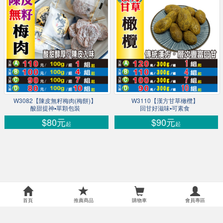
W3082【陳皮無籽梅肉(梅餅)】
W3110【漢方甘草橄欖】
酸甜提神▪單顆包裝
回甘好滋味▪可素食
$80元
$90元
起
起
首頁
推薦商品
購物車
會員專區