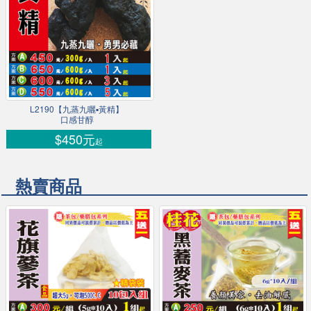
L2190【九蒸九曬▪黃精】
口感甘醇
$450元
起
熱賣商品