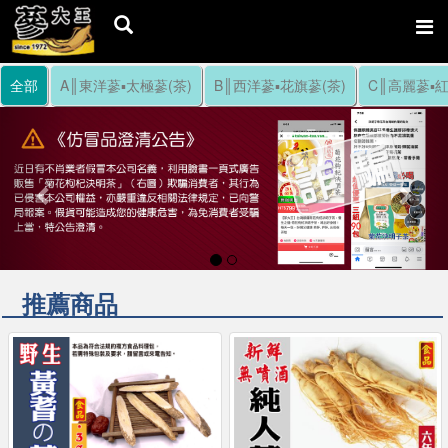
全部
A║東洋蔘▪太極蔘(茶)
B║西洋蔘▪花旗蔘(茶)
C║高麗蔘▪紅
Previous
Nex
推薦商品