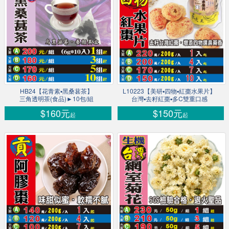
HB24【花青素▪黑桑葚茶】
L10223【美研▪四物▪紅棗水果片】
三角透明茶(食品)►10包/組
台灣▪去籽紅棗▪多C雙重口感
$160元
$150元
起
起