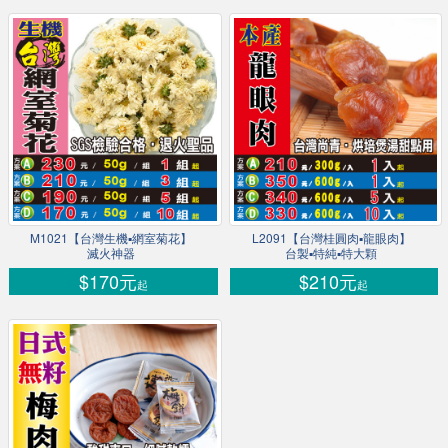
M1021【台灣生機▪網室菊花】
L2091【台灣桂圓肉▪龍眼肉】
滅火神器
台製▪特純▪特大顆
$170元
$210元
起
起