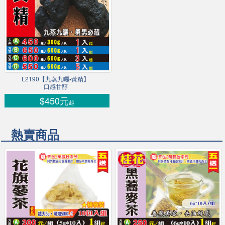
L2190【九蒸九曬▪黃精】
口感甘醇
$450元
起
熱賣商品