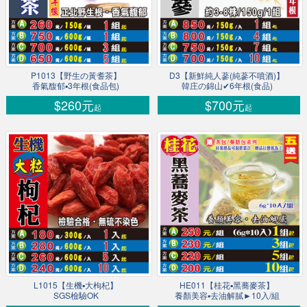
P1013【野生の黃耆茶】
D3【新鮮純人蔘(純蔘不噴酒)】
香氣馥郁▪3年根(食品包)
韓庄の錦山✔6年根(食品)
$260元
$700元
起
起
L1015【生機▪大枸杞】
HE011【桂花▪黑蕎麥茶】
SGS檢驗OK
養顏美容▪去油解膩►10入/組