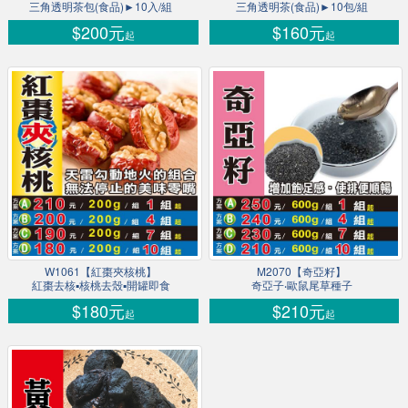
三角透明茶包(食品)►10入/組
三角透明茶(食品)►10包/組
$200元
$160元
起
起
W1061【紅棗夾核桃】
M2070【奇亞籽】
紅棗去核▪核桃去殼▪開罐即食
奇亞子‧歐鼠尾草種子
$180元
$210元
起
起