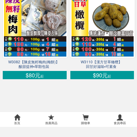
W3082【陳皮無籽梅肉(梅餅)】
W3110【漢方甘草橄欖】
酸甜提神▪單顆包裝
回甘好滋味▪可素食
$80元
$90元
起
起
首頁
推薦商品
購物車
會員專區