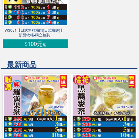
W3081【日式無籽梅肉(日式梅餅)】
酸甜軟糯▪獨立包裝
$100元
起
最新商品