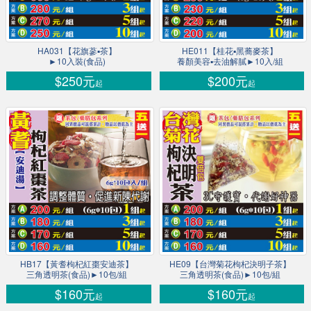
HA031【花旗蔘▪茶】
HE011【桂花▪黑蕎麥茶】
►10入裝(食品)
養顏美容▪去油解膩►10入/組
$250元
$200元
起
起
HB17【黃耆枸杞紅棗安迪茶】
HE09【台灣菊花枸杞決明子茶】
三角透明茶(食品)►10包/組
三角透明茶(食品)►10包/組
$160元
$160元
起
起