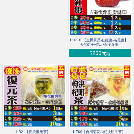
L10210【生機貢品▪仙紅棗▪若羌棗】
天然棗王▪特甜▪直接食用
$200元
起
HB21【疫後復元茶】
HE09【台灣菊花枸杞決明子茶】