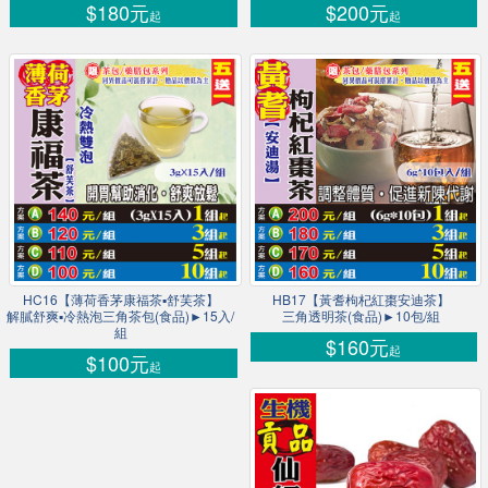
$180元
$200元
起
起
HC16【薄荷香茅康福茶▪舒芙茶】
HB17【黃耆枸杞紅棗安迪茶】
解膩舒爽▪冷熱泡三角茶包(食品)►15入/
三角透明茶(食品)►10包/組
組
$160元
起
$100元
起