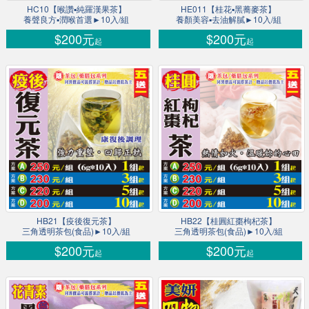
HC10【喉讚▪純羅漢果茶】
HE011【桂花▪黑蕎麥茶】
養聲良方▪潤喉首選►10入/組
養顏美容▪去油解膩►10入/組
$200元
$200元
起
起
HB21【疫後復元茶】
HB22【桂圓紅棗枸杞茶】
三角透明茶包(食品)►10入/組
三角透明茶包(食品)►10入/組
$200元
$200元
起
起