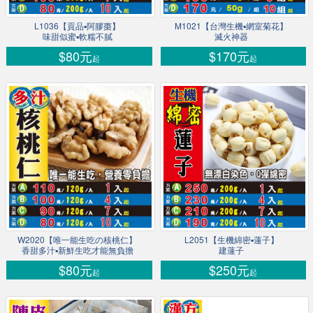
L1036【貢品▪阿膠棗】
M1021【台灣生機▪網室菊花】
味甜似蜜▪軟糯不膩
滅火神器
$80元
$170元
起
起
W2020【唯一能生吃の核桃仁】
L2051【生機綿密▪蓮子】
香甜多汁▪新鮮生吃才能無負擔
建蓮子
$80元
$250元
起
起