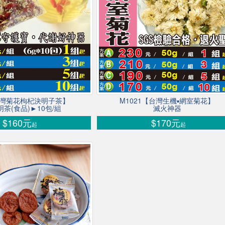
台灣菊花枸杞決明子茶】
M1021【台灣生機▪網室菊花】
茶(食品)►10包/組
滅火神器
$160元
$170元
起
起