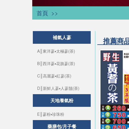
首頁
補氣人蔘
推薦商
A║東洋蔘▪太極蔘(茶)
B║西洋蔘▪花旗蔘(茶)
C║高麗蔘▪紅蔘(茶)
D║新鮮人蔘▪人蔘鬚(茶)
天地養氣粉
E║蔘粉▪珍珠粉
藥膳包/月子餐