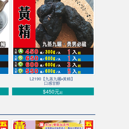
L2190【九蒸九曬▪黃精】
口感甘醇
$450元
起