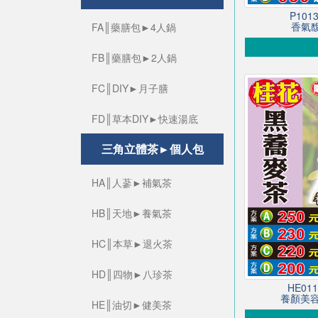
P10
香氣馥
FA║藥膳包►4人鍋
FB║藥膳包►2人鍋
FC║DIY►月子膳
FD║草本DIY►快速湯底
三角立體茶►個人包
HA║人蔘►補氣茶
HB║天地►養氣茶
HC║本草►退火茶
HD║四物►八珍茶
HE0
養顏美容
HE║油切►健美茶