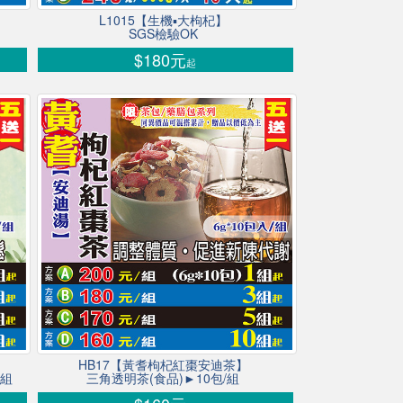
L1015【生機▪大枸杞】
SGS檢驗OK
$180元
起
HB17【黃耆枸杞紅棗安迪茶】
/組
三角透明茶(食品)►10包/組