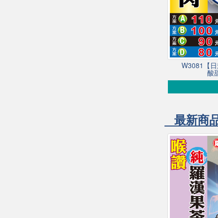
W3081【
酸
最新商