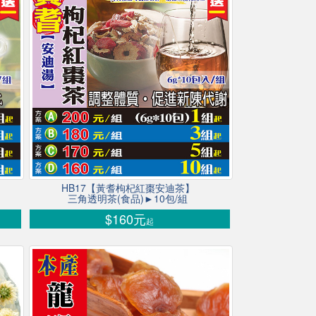
HB17【黃耆枸杞紅棗安迪茶】
三角透明茶(食品)►10包/組
$160元
起