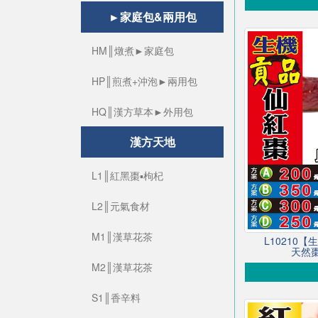
►家庭包&兩用包
HM║燉煮►家庭包
HP║煎煮+沖泡►兩用包
HQ║漢方草本►外用包
漢方天地
L1║紅黑棗▪枸杞
L2║元氣食材
M1║漢草花茶
L10210
天然棗
M2║漢草花茶
S1║香辛料