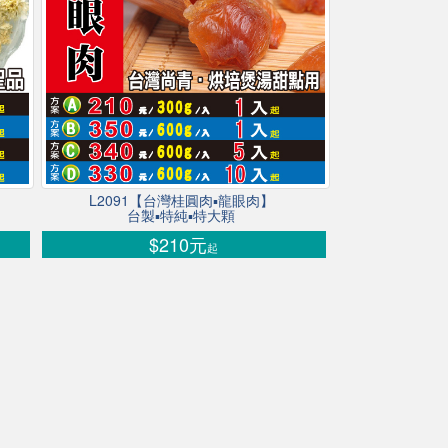
L2091【台灣桂圓肉▪龍眼肉】
台製▪特純▪特大顆
$210元
起