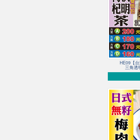
HE09【
三角透明