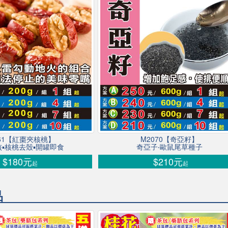
061【紅棗夾核桃】
M2070【奇亞籽】
▪核桃去殼▪開罐即食
奇亞子‧歐鼠尾草種子
$180元
$210元
起
起
品