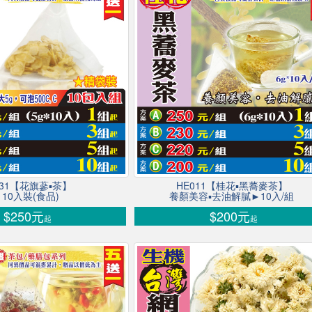
031【花旗蔘▪茶】
HE011【桂花▪黑蕎麥茶】
10入裝(食品)
養顏美容▪去油解膩►10入/組
$250元
$200元
起
起