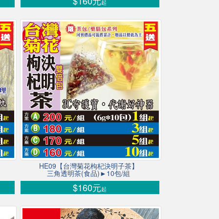
$160元
起
HE09【台灣菊花枸杞決明子茶】
三角透明茶(食品)►10包/組
$160元
起