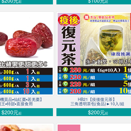
$200元
$100元
起
起
【生機貢品▪仙紅棗▪若羌棗】
HB21【疫後復元茶】
王▪特甜▪直接食用
三角透明茶包(食品)►10入/組
$200元
$200元
起
起