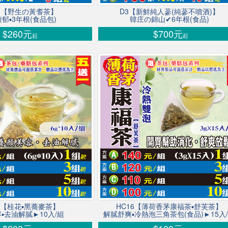
13【野生の黃耆茶】
D3【新鮮純人蔘(純蔘不噴酒)】
郁▪3年根(食品包)
韓庄の錦山✔6年根(食品)
$260元
$700元
起
起
11【桂花▪黑蕎麥茶】
HC16【薄荷香茅康福茶▪舒芙茶】
▪去油解膩►10入/組
解膩舒爽▪冷熱泡三角茶包(食品)►15入