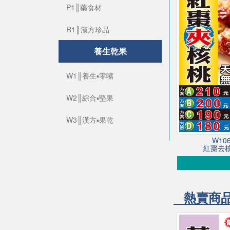
P1║藥食材
R1║漢方珍品
養生乾果
W1║養生▪零嘴
W2║綜合▪堅果
W3║漢方▪果乾
W1
紅棗去核
熱賣商