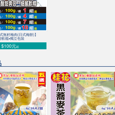
日式無籽梅肉(日式梅餅)】
甜軟糯▪獨立包裝
$100元
起
品