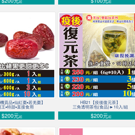
$200元
$100元
起
起
【生機貢品▪仙紅棗▪若羌棗】
HB21【疫後復元茶】
王▪特甜▪直接食用
三角透明茶包(食品)►10入/組
$200元
$200元
起
起