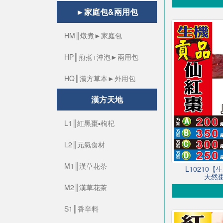
►家庭包&兩用包
HM║燉煮►家庭包
HP║煎煮+沖泡►兩用包
HQ║漢方草本►外用包
漢方天地
L1║紅黑棗▪枸杞
L2║元氣食材
M1║漢草花茶
L10210
天然棗
M2║漢草花茶
S1║香辛料