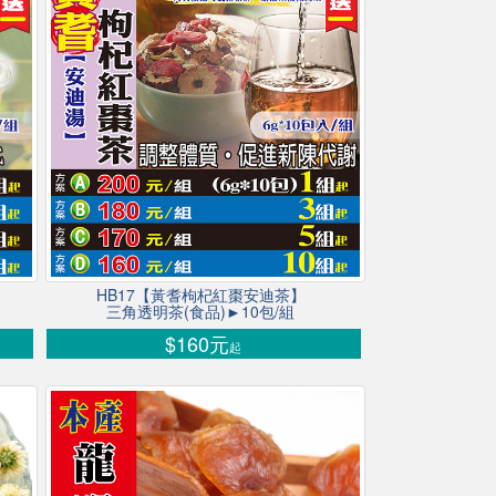
HB17【黃耆枸杞紅棗安迪茶】
三角透明茶(食品)►10包/組
$160元
起