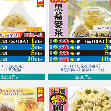
031【花旗蔘▪茶】
HE011【桂花▪黑蕎麥茶】
10入裝(食品)
養顏美容▪去油解膩►10入/組
$250元
$200元
起
起