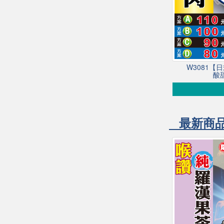
W3081【
酸
最新商