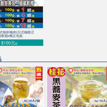
日式無籽梅肉(日式梅餅)】
甜軟糯▪獨立包裝
$100元
起
品