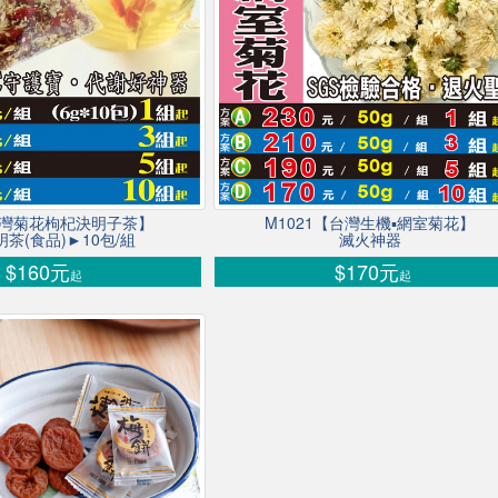
台灣菊花枸杞決明子茶】
M1021【台灣生機▪網室菊花】
茶(食品)►10包/組
滅火神器
$160元
$170元
起
起