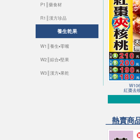
P1║藥食材
R1║漢方珍品
養生乾果
W1║養生▪零嘴
W2║綜合▪堅果
W3║漢方▪果乾
W1
紅棗去核
熱賣商