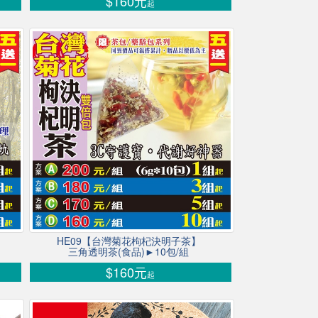
$160元
起
HE09【台灣菊花枸杞決明子茶】
三角透明茶(食品)►10包/組
$160元
起