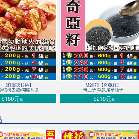
061【紅棗夾核桃】
M2070【奇亞籽】
▪核桃去殼▪開罐即食
奇亞子‧歐鼠尾草種子
$180元
$210元
起
起
品