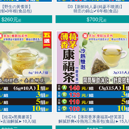
13【野生の黃耆茶】
D3【新鮮純人蔘(純蔘不噴酒)】
郁▪3年根(食品包)
韓庄の錦山✔6年根(食品)
$260元
$700元
起
起
11【桂花▪黑蕎麥茶】
HC16【薄荷香茅康福茶▪舒芙茶】
▪去油解膩►10入/組
解膩舒爽▪冷熱泡三角茶包(食品)►15入