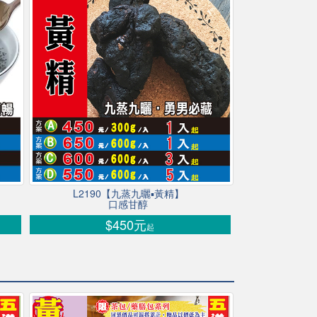
L2190【九蒸九曬▪黃精】
口感甘醇
$450元
起