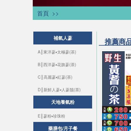
首頁
補氣人蔘
推薦商
A║東洋蔘▪太極蔘(茶)
B║西洋蔘▪花旗蔘(茶)
C║高麗蔘▪紅蔘(茶)
D║新鮮人蔘▪人蔘鬚(茶)
天地養氣粉
E║蔘粉▪珍珠粉
藥膳包/月子餐