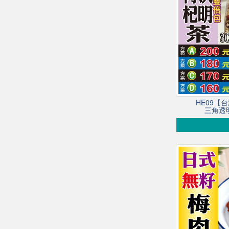
HE09【
三角透明