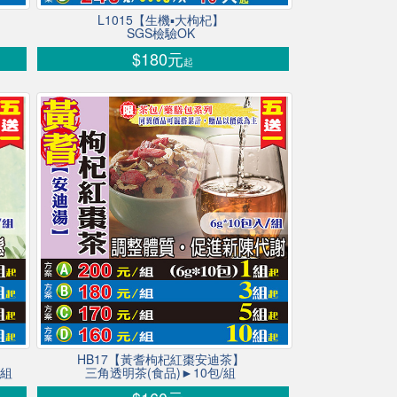
L1015【生機▪大枸杞】
SGS檢驗OK
$180元
起
HB17【黃耆枸杞紅棗安迪茶】
/組
三角透明茶(食品)►10包/組