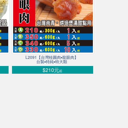
L2091【台灣桂圓肉▪龍眼肉】
台製▪特純▪特大顆
$210元
起