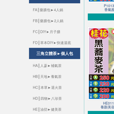
P10
香氣馥
FA║藥膳包►4人鍋
FB║藥膳包►2人鍋
FC║DIY►月子膳
FD║草本DIY►快速湯底
三角立體茶►個人包
HA║人蔘►補氣茶
HB║天地►養氣茶
HC║本草►退火茶
HD║四物►八珍茶
HE0
養顏美容
HE║油切►健美茶